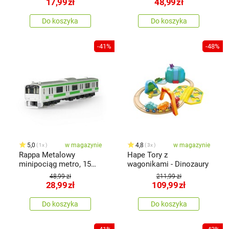
17,99
zł
48,99
zł
Do koszyka
Do koszyka
-41%
-48%
5,0
w magazynie
4,8
w magazynie
1x
3x
Rappa Metalowy
Hape Tory z
minipociąg metro, 15
wagonikami - Dinozaury
cm
48,99 zł
211,99 zł
28,99
zł
109,99
zł
Do koszyka
Do koszyka