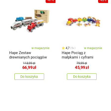
-41%
-43%
w magazynie
4,7
w magazynie
5x
Hape Zestaw
Hape Pociąg z
drewnianych pociągów
małpkami i cyframi
113,99 zł
79,99 zł
66,99
zł
45,99
zł
Do koszyka
Do koszyka