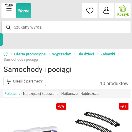
Menu
Koszyk
Oferta promocyjna
Wyprzedaż
Dla dzieci
Zabawki
Samochody i pociągi
Samochody i pociągi
Określić parametry
10 produktów
Polecamy
Najczęściej kupowane
Najtańsze
Najdroższe
-8%
-9%