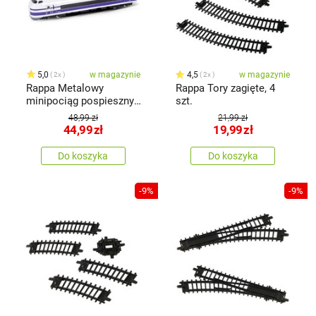
5,0
w magazynie
4,5
w magazynie
2x
2x
Rappa Metalowy
Rappa Tory zagięte, 4
minipociąg pospieszny,
szt.
15 cm
48,99 zł
21,99 zł
44,99
zł
19,99
zł
Do koszyka
Do koszyka
-9%
-9%