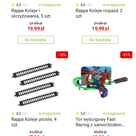
4,3
w magazynie
4,3
w magazynie
2x
2x
Rappa Koleje i
Rappa Koleje rozjazd, 2
skrzyżowania, 5 szt.
szt.
21,99 zł
21,99 zł
19,99
zł
19,99
zł
Do koszyka
Do koszyka
-18%
-51%
4,3
w magazynie
5,0
w magazynie
2x
3x
Rappa Koleje proste, 4
Tor wyścigowy Fast
szt.
Racing z samochodem,
7 części, 46,5 x 6,2 x
21,99 zł
99,99 zł
29,6 cm