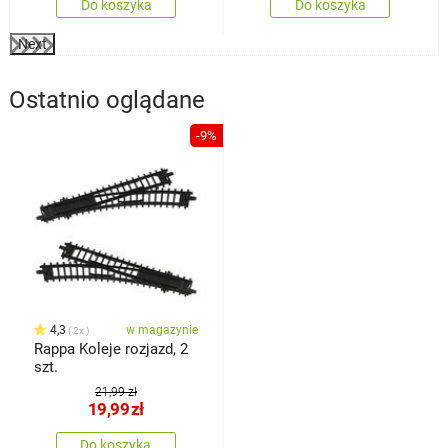
Do koszyka
Do koszyka
Next
Ostatnio oglądane
-9%
4,3
w magazynie
2x
Rappa Koleje rozjazd, 2
szt.
21,99 zł
19,99
zł
Do koszyka