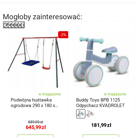
Mogłoby zainteresować:
Previous
%
-2%
w magazynie
w magazynie
Podwójna huśtawka
Buddy Toys BPB 1125
ogrodowa 290 x 180 x
Odpychacz KVADROLET
200 cm
659,99 zł
181,99
zł
645,99
zł