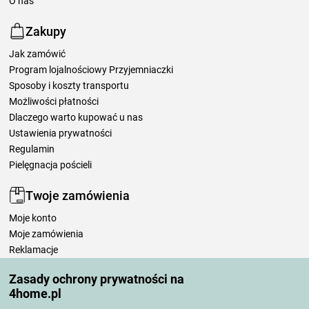
O nas
Zakupy
Jak zamówić
Program lojalnościowy Przyjemniaczki
Sposoby i koszty transportu
Możliwości płatności
Dlaczego warto kupować u nas
Ustawienia prywatności
Regulamin
Pielęgnacja pościeli
Twoje zamówienia
Moje konto
Moje zamówienia
Reklamacje
Odstąpienie od umowy
Zasady ochrony prywatności na
Zasady przetwarzania recenzji
4home.pl