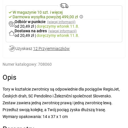
W magazynie 10 szt. i więcej
Darmowa wysyłka powyżej 499,00 zł
Odbiór w punkcie
(więcej informacji)
od 20,49 zł
|
doręczymy
wtorek 11.8.
Dostawa na adres
(więcej informacji)
od 20,49 zł
|
doręczymy
wtorek 11.8.
Uzyskasz
12 Przyjemniaczków
Numer katalogowy:
708060
Opis
Tory w kształcie zwrotnicy są odpowiednie dla pociągów RegioJet,
Českých drah, SC Pendolino i Železniční společnost Slovensko.
Zestaw zawiera jedną zwrotnicę prawą i jedną zwrotnicę lewą.
Przedłuż swoją kolejkę, a Twój pociąg zyska dłuższą trasę.
Wymiary opakowania: 14 x 37 x 1 cm