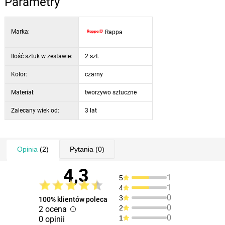
Parametry
Marka:
Rappa
Ilość sztuk w zestawie:
2 szt.
Kolor:
czarny
Materiał:
tworzywo sztuczne
Zalecany wiek od:
3 lat
Opinia
(2)
Pytania
(0)
4,3
1
5
1
4
0
3
100% klientów poleca
0
2
2 ocena
0
1
0 opinii