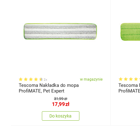
w magazynie
2x
Tescoma Nakładka do mopa
Tescoma 
ProfiMATE, Pet Expert
ProfiMATE
31,99 zł
17,99
zł
Do koszyka