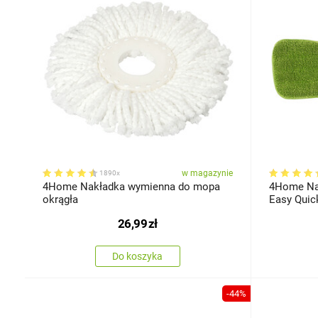
w magazynie
1890x
4Home Nakładka wymienna do mopa
4Home Na
okrągła
Easy Quic
26,99
zł
Do koszyka
-44%