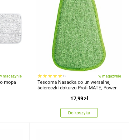
w magazynie
w magazynie
1x
do mopa
Tescoma Nasadka do uniwersalnej
ściereczki dokurzu Profi MATE, Power
17,99
zł
Do koszyka