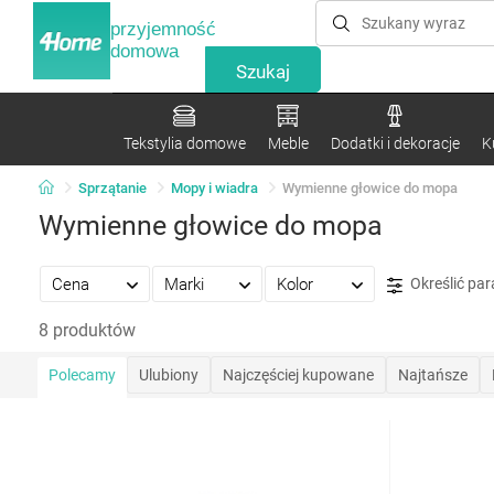
przyjemność
domowa
Tekstylia domowe
Meble
Dodatki i dekoracje
K
Sprzątanie
Mopy i wiadra
Wymienne głowice do mopa
Wymienne głowice do mopa
Cena
Marki
Kolor
Określić pa
8 produktów
Polecamy
Ulubiony
Najczęściej kupowane
Najtańsze