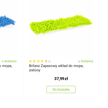
u dostawcy
u dostawcy
5x
o mopa,
Brilanz Zapasowy wkład do mopa,
zielony
37,99
zł
Do koszyka