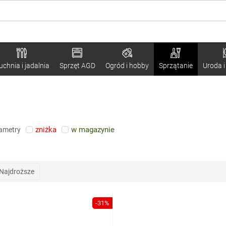
uchnia i jadalnia
Sprzęt AGD
Ogród i hobby
Sprzątanie
Uroda i
zniżka
w magazynie
rametry
Najdroższe
-31%