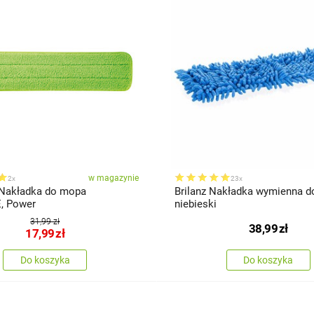
w magazynie
2x
23x
Nakładka do mopa
Brilanz Nakładka wymienna d
, Power
niebieski
31,99 zł
38,99
zł
17,99
zł
Do koszyka
Do koszyka