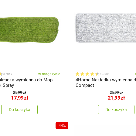
w magazynie
3786x
1283x
kładka wymienna do Mop
4Home Nakładka wymienna 
k Spray
Compact
25,99 zł
25,99 zł
17,99
zł
21,99
zł
Do koszyka
Do koszyka
-44%