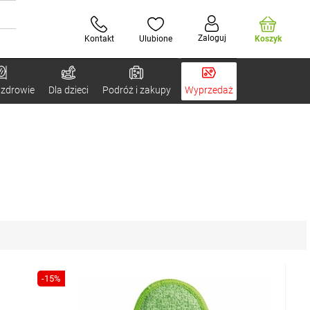
Zaloguj
Kontakt
Ulubione
Koszyk
 zdrowie
Dla dzieci
Podróż i zakupy
Wyprzedaż
-15%