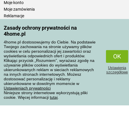
Moje konto
Moje zamówienia
Reklamacje
Odstąpienie od umowy
Zasady ochrony prywatności na
Zasady przetwarzania recenzji
4home.pl
4home.pl dostosowujemy do Ciebie. Na podstawie
Sposoby transportu
Twojego zachowania na stronie używamy plików
cookies w celu personalizacji jej zawartości oraz
OK
wyświetlania odpowiednich ofert i produktów.
Klikając przycisk „Rozumiem”, wyrażasz zgodę na
Metody płatności
używanie plików cookies do wyświetlania
Ustawienia
ukierunkowanych reklam w sieciach reklamowych
szczegółowe
na innych stronach internetowych. Możesz
dostosować personalizację i reklamy
ukierunkowane w dowolnym momencie w
Niezawodny sklep
Ustawieniach prywatności
Niniejsze strony internetowe wykorzystują pliki
cookie. Więcej informacji
tutaj
.
Ochrona danych osobowych