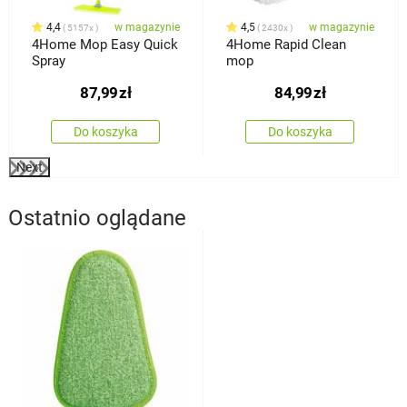
4,4
w magazynie
4,5
w magazynie
5157x
2430x
4Home Mop Easy Quick
4Home Rapid Clean
Spray
mop
87,99
zł
84,99
zł
Do koszyka
Do koszyka
Next
Ostatnio oglądane