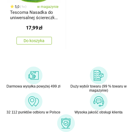
5,0
w magazynie
1x
Tescoma Nasadka do
uniwersalnej ściereczki
dokurzu Profi MATE,
17,99
zł
Power
Do koszyka
Darmowa wysyłka powyżej 499 zł
Duży wybór towaru (99 % towaru w
magazynie)
32 112 punktów odbioru w Polsce
Wysoka jakość obsługi klienta