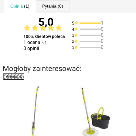
Opinia
(1)
Pytania
(0)
5,0
1
5
0
4
0
3
100% klientów poleca
0
2
1 ocena
0
1
0 opinii
Mogłoby zainteresować:
Previous
%