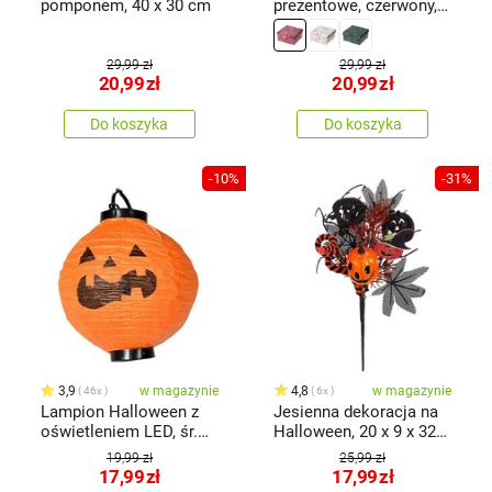
pomponem, 40 x 30 cm
prezentowe, czerwony,
14,5 x 7 x 14,5 cm
29,99 zł
29,99 zł
20,99
zł
20,99
zł
Do koszyka
Do koszyka
-10%
-31%
3,9
w magazynie
4,8
w magazynie
46x
6x
Lampion Halloween z
Jesienna dekoracja na
oświetleniem LED, śr.
Halloween, 20 x 9 x 32
20 cm
cm
19,99 zł
25,99 zł
17,99
zł
17,99
zł