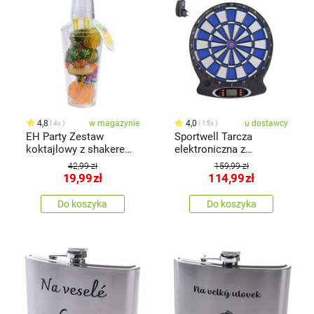
4,8
w magazynie
4,0
u dostawcy
4x
15x
EH Party Zestaw
Sportwell Tarcza
koktajlowy z shakerem
elektroniczna z
31 elem.
adapterem, śr. 38 cm
42,99 zł
159,99 zł
19,99
zł
114,99
zł
Do koszyka
Do koszyka