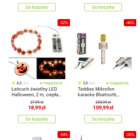
Do koszyka
Do koszyka
-32%
-46%
4,5
w magazynie
3,9
w magazynie
3x
4x
Łańcuch świetlny LED
Teddies Mikrofon
Halloween, 2 m, ciepła
karaoke Bluetooth,
biel,na baterie
złoty, nabaterie, z
27,99 zł
203,99 zł
kablem USB
18,99
zł
109,99
zł
Do koszyka
Do koszyka
-54%
-28%