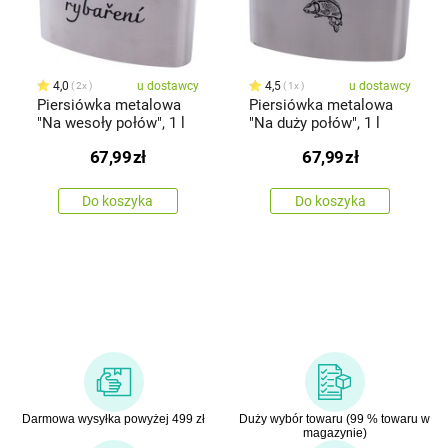
4,0
u dostawcy
4,5
u dostawcy
2x
1x
Piersiówka metalowa
Piersiówka metalowa
"Na wesoły połów", 1 l
"Na duży połów", 1 l
67,99
zł
67,99
zł
Do koszyka
Do koszyka
Darmowa wysyłka powyżej 499 zł
Duży wybór towaru (99 % towaru w
magazynie)