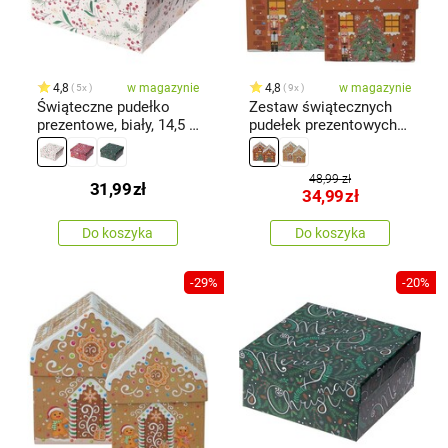
4,8
w magazynie
4,8
w magazynie
5x
9x
Świąteczne pudełko
Zestaw świątecznych
prezentowe, biały, 14,5 x
pudełek prezentowych
7 x 14,5 cm
Cookie Houses,
brązowy, 2 szt.
48,99 zł
31,99
zł
34,99
zł
Do koszyka
Do koszyka
-29%
-20%