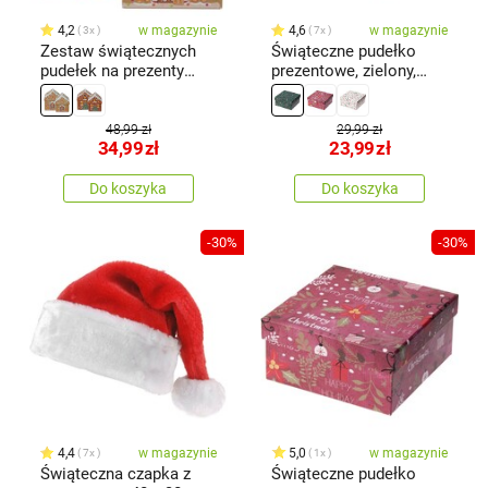
4,2
w magazynie
4,6
w magazynie
3x
7x
Zestaw świątecznych
Świąteczne pudełko
pudełek na prezenty
prezentowe, zielony,
Cookie Houses, 2 szt.,
14,5 x 7 x 14,5 cm
beżowy
48,99 zł
29,99 zł
34,99
zł
23,99
zł
Do koszyka
Do koszyka
-30%
-30%
4,4
w magazynie
5,0
w magazynie
7x
1x
Świąteczna czapka z
Świąteczne pudełko