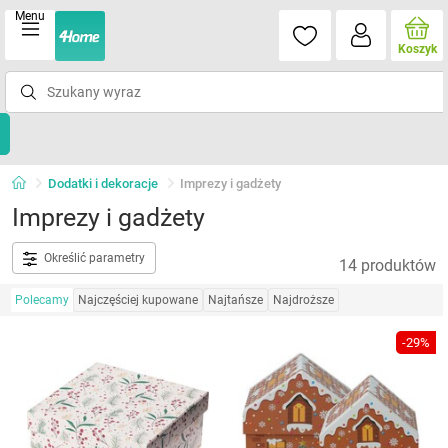
Menu
Koszyk
Dodatki i dekoracje
Imprezy i gadżety
Imprezy i gadżety
Określić parametry
14 produktów
Polecamy
Najczęściej kupowane
Najtańsze
Najdroższe
-29%