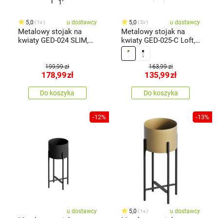
5,0
u dostawcy
5,0
u dostawcy
1x
2x
Metalowy stojak na
Metalowy stojak na
kwiaty GED-024 SLIM,
kwiaty GED-025-C Loft,
czarny
biały/złoty
199,99 zł
163,99 zł
178,99
zł
135,99
zł
Do koszyka
Do koszyka
-12%
-13%
u dostawcy
5,0
u dostawcy
1x