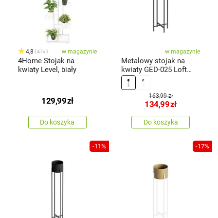
4,8
w magazynie
w magazynie
47x
4Home Stojak na
Metalowy stojak na
kwiaty Level, biały
kwiaty GED-025 Loft
czarny
163,99 zł
129,99
zł
134,99
zł
Do koszyka
Do koszyka
-11%
-17%