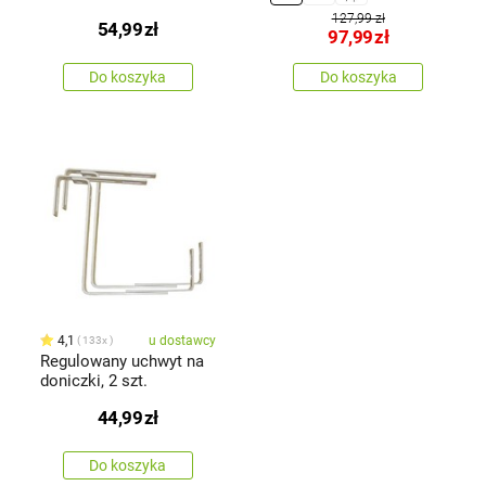
127,99 zł
54,99
zł
97,99
zł
Do koszyka
Do koszyka
4,1
u dostawcy
133x
Regulowany uchwyt na
doniczki, 2 szt.
44,99
zł
Do koszyka