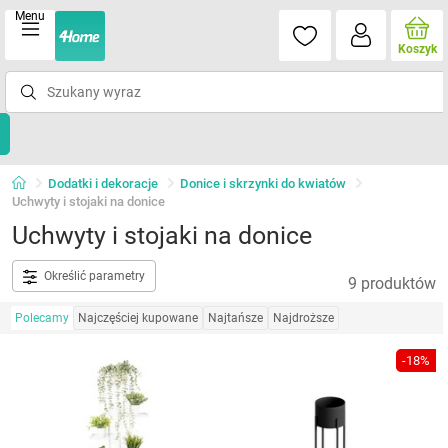
Menu
Koszyk
Dodatki i dekoracje
Donice i skrzynki do kwiatów
Uchwyty i stojaki na donice
Uchwyty i stojaki na donice
Określić parametry
9 produktów
Polecamy
Najczęściej kupowane
Najtańsze
Najdroższe
-18%