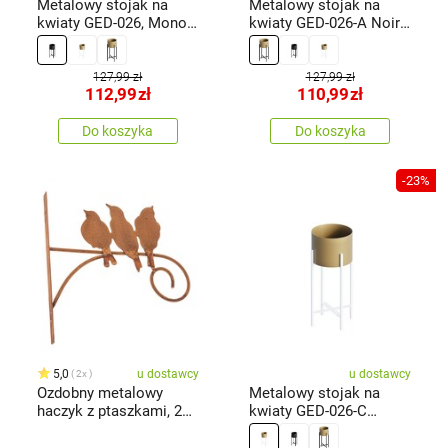
Metalowy stojak na
Metalowy stojak na
kwiaty GED-026, Mono
kwiaty GED-026-A Noir,
black
czarny/złoty
127,99 zł
127,99 zł
112,99
zł
110,99
zł
Do koszyka
Do koszyka
-23%
5,0
u dostawcy
u dostawcy
2x
Ozdobny metalowy
Metalowy stojak na
haczyk z ptaszkami, 27
kwiaty GED-026-C
x 1,5 x26,5 cm
Aurum, biały/złoty