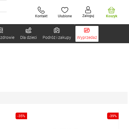
Zaloguj
Kontakt
Ulubione
Koszyk
 zdrowie
Dla dzieci
Podróż i zakupy
Wyprzedaż
-35%
-39%