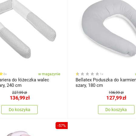
w magazynie
2x
1x
ariera do łóżeczka walec
Bellatex Poduszka do karmien
ry, 240 cm
szary, 180 cm
227,99 zł
196,99 zł
136,99
zł
127,99
zł
Do koszyka
Do koszyka
-57%