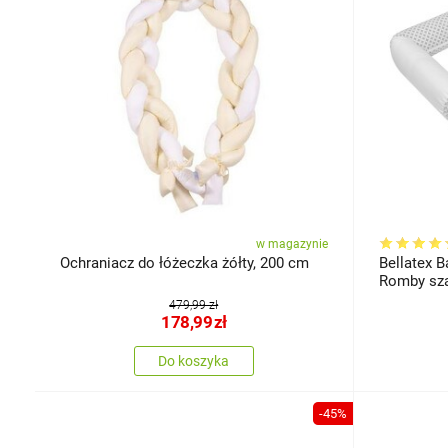
w magazynie
Ochraniacz do łóżeczka żółty, 200 cm
Bellatex B
Romby sza
479,99 zł
178,99
zł
Do koszyka
-45%