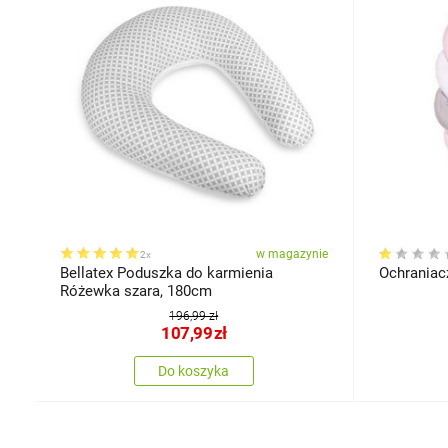
w magazynie
2x
Bellatex Poduszka do karmienia
Ochraniac
Różewka szara, 180cm
196,99 zł
107,99
zł
Do koszyka