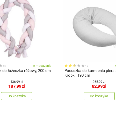
w magazynie
1x
1x
z do łóżeczka różowy, 200 cm
Poduszka do karmienia piersi
Kropki, 190 cm
436,99 zł
265,99 zł
187,99
zł
82,99
zł
Do koszyka
Do koszyka