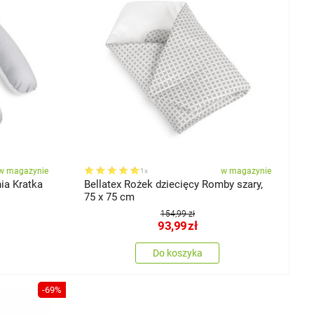
w magazynie
w magazynie
1x
ia Kratka
Bellatex Rożek dziecięcy Romby szary,
75 x 75 cm
154,99 zł
93,99
zł
Do koszyka
-69%