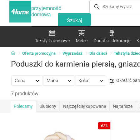
przyjemność
domowa
Tekstylia domowe
Meble
Dodatki i dekoracje
K
Oferta promocyjna
Wyprzedaż
Dla dzieci
Tekstylia dzie
Poduszki do karmienia piersią, gniazd
Cena
Marki
Kolor
Określić pa
7 produktów
Polecamy
Ulubiony
Najczęściej kupowane
Najtańsze
-63%