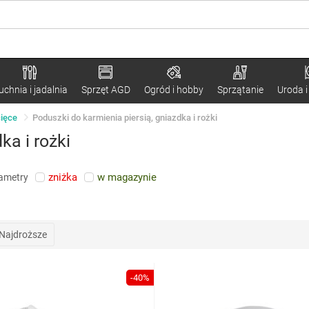
uchnia i jadalnia
Sprzęt AGD
Ogród i hobby
Sprzątanie
Uroda i
cięce
Poduszki do karmienia piersią, gniazdka i rożki
ka i rożki
zniżka
w magazynie
rametry
Najdroższe
-40%