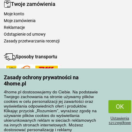
Twoje zamówienia
Moje konto
Moje zamówienia
Reklamacje
Odstąpienie od umowy
Zasady przetwarzania recenzji
Sposoby transportu
Zasady ochrony prywatności na
Metody płatności
4home.pl
4home.pl dostosowujemy do Ciebie. Na podstawie
Twojego zachowania na stronie używamy plików
Niezawodny sklep
cookies w celu personalizacji jej zawartości oraz
OK
wyświetlania odpowiednich ofert i produktów.
Klikając przycisk „Rozumiem”, wyrażasz zgodę na
używanie plików cookies do wyświetlania
Ustawienia
ukierunkowanych reklam w sieciach reklamowych
szczegółowe
na innych stronach internetowych. Możesz
dostosować personalizację i reklamy
Ochrona danych osobowych