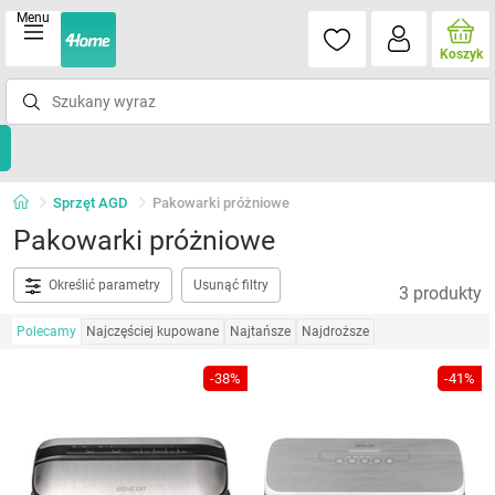
Menu
Koszyk
Sprzęt AGD
Pakowarki próżniowe
Pakowarki próżniowe
Określić parametry
Usunąć filtry
3 produkty
Polecamy
Najczęściej kupowane
Najtańsze
Najdroższe
-38%
-41%