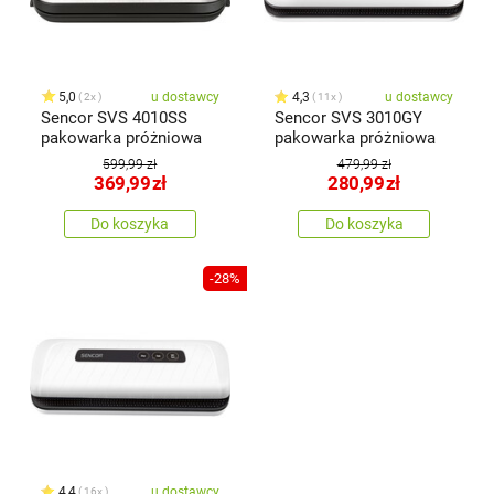
5,0
u dostawcy
4,3
u dostawcy
2x
11x
Sencor SVS 4010SS
Sencor SVS 3010GY
pakowarka próżniowa
pakowarka próżniowa
599,99 zł
479,99 zł
369,99
zł
280,99
zł
Do koszyka
Do koszyka
-28%
4,4
u dostawcy
16x