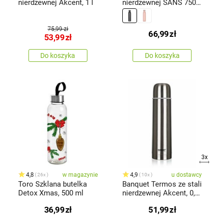
nierdzewnej Akcent, 1 l
nierdzewnej SANS 750
ml, czarny
75,99 zł
66,99
zł
53,99
zł
Do koszyka
Do koszyka
3x
4,8
w magazynie
4,9
u dostawcy
26x
10x
Toro Szklana butelka
Banquet Termos ze stali
Detox Xmas, 500 ml
nierdzewnej Akcent, 0,5
l
36,99
zł
51,99
zł