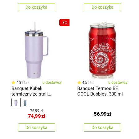
Do koszyka
Do koszyka
-3%
4,3
u dostawcy
4,5
u dostawcy
2x
4x
Banquet Kubek
Banquet Termos BE
termiczny ze stali
COOL Bubbles, 300 ml
nierdzewnej z uchwytem
Twain 1200 ml, liliowy
76,99 zł
56,99
zł
74,99
zł
Do koszyka
Do koszyka