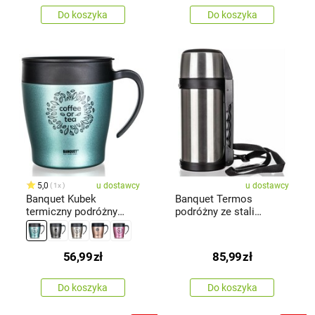
Do koszyka
Do koszyka
5,0
u dostawcy
u dostawcy
1x
Banquet Kubek
Banquet Termos
termiczny podróżny
podróżny ze stali
TAZZA 330 ml,zielono-
nierdzewnejPenta, 1,5 l
szary
56,99
zł
85,99
zł
Do koszyka
Do koszyka