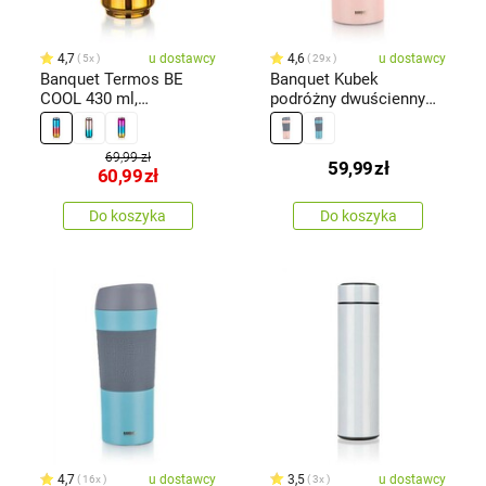
4,7
u dostawcy
4,6
u dostawcy
5x
29x
Banquet Termos BE
Banquet Kubek
COOL 430 ml,
podróżny dwuścienny
niebiesko-czerwono-
MATTY 400 ml, różowy
złoty
69,99 zł
59,99
zł
60,99
zł
Do koszyka
Do koszyka
4,7
u dostawcy
3,5
u dostawcy
16x
3x