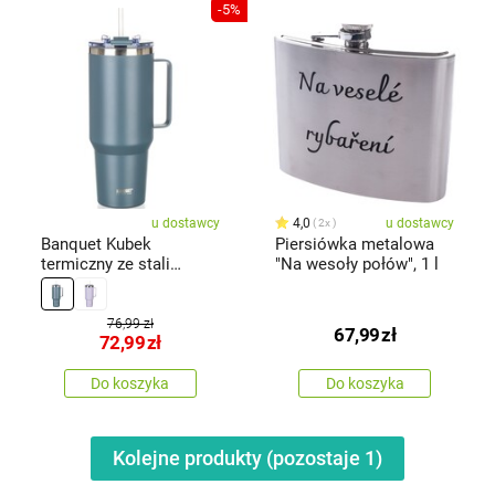
-5%
u dostawcy
4,0
u dostawcy
2x
Banquet Kubek
Piersiówka metalowa
termiczny ze stali
"Na wesoły połów", 1 l
nierdzewnej z uchwytem
Twain 1200 ml,
ciemnoszary
76,99 zł
67,99
zł
72,99
zł
Do koszyka
Do koszyka
Kolejne produkty (pozostaje
1
)