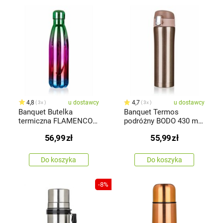
4,8
u dostawcy
4,7
u dostawcy
3x
3x
Banquet Butelka
Banquet Termos
termiczna FLAMENCO
podróżny BODO 430 ml,
500 ml, tęczowa zielony
złoty
56,99
zł
55,99
zł
Do koszyka
Do koszyka
-8%