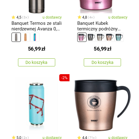
4,5
u dostawcy
4,8
u dostawcy
2x
4x
Banquet Termos ze stali
Banquet Kubek
nierdzewnej Avanza 0,5
termiczny podróżny
l, metaliczny czarny
TAZZA 330 ml,różowy
56,99
zł
56,99
zł
Do koszyka
Do koszyka
-2%
5,0
u dostawcy
4,4
u dostawcy
2x
71x