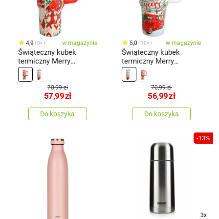
4,9
w magazynie
5,0
w magazynie
8x
10x
Świąteczny kubek
Świąteczny kubek
termiczny Merry
termiczny Merry
Christmas 1,2 l,
Christmas 1,2 l, biały
czerwony
70,99 zł
70,99 zł
57,99
zł
56,99
zł
Do koszyka
Do koszyka
-13%
3x