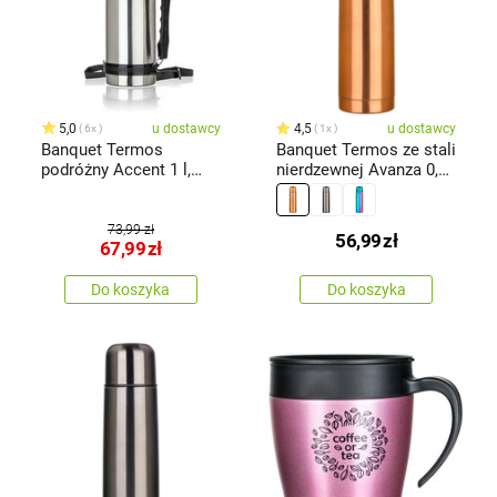
5,0
u dostawcy
4,5
u dostawcy
6x
1x
Banquet Termos
Banquet Termos ze stali
podróżny Accent 1 l,
nierdzewnej Avanza 0,5
stal nierdzewna
l, metaliczny miedziany
73,99 zł
56,99
zł
67,99
zł
Do koszyka
Do koszyka