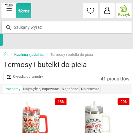
Menu
Koszyk
Kuchnia i jadalnia
Termosy i butelki do picia
Termosy i butelki do picia
Określić parametry
41 produktów
Polecamy
Najczęściej kupowane
Najtańsze
Najdroższe
-18%
-20%