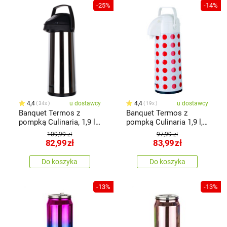
-25%
-14%
4,4
u dostawcy
4,4
u dostawcy
34x
19x
Banquet Termos z
Banquet Termos z
pompką Culinaria, 1,9 l,
pompką Culinaria 1,9 l,
stal nierdzewna
kropki
109,99 zł
97,99 zł
82,99
zł
83,99
zł
Do koszyka
Do koszyka
-13%
-13%