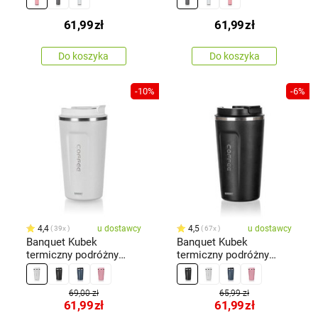
61,99
zł
61,99
zł
Do koszyka
Do koszyka
-10%
-6%
4,4
u dostawcy
4,5
u dostawcy
39x
67x
Banquet Kubek
Banquet Kubek
termiczny podróżny
termiczny podróżny
ARTY 450 ml, biały
ARTY 450 ml, czarny
69,00 zł
65,99 zł
61,99
zł
61,99
zł