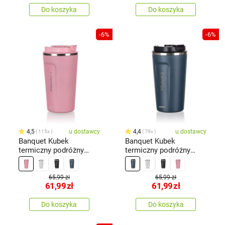
Do koszyka
Do koszyka
-6%
-6%
4,5
u dostawcy
4,4
u dostawcy
115x
79x
Banquet Kubek
Banquet Kubek
termiczny podróżny
termiczny podróżny
ARTY 450 ml, różowy
ARTY 450 ml, niebieski
65,99 zł
65,99 zł
61,99
zł
61,99
zł
Do koszyka
Do koszyka