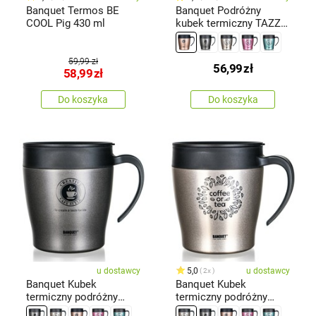
Banquet Termos BE
Banquet Podróżny
COOL Pig 430 ml
kubek termiczny TAZZA
330 ml, brązowy
59,99 zł
56,99
zł
58,99
zł
Do koszyka
Do koszyka
u dostawcy
5,0
u dostawcy
2x
Banquet Kubek
Banquet Kubek
termiczny podróżny
termiczny podróżny
TAZZA 330
TAZZA 330 ml,beżowy