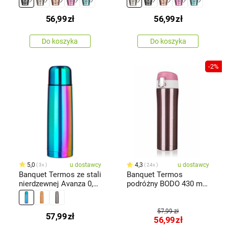
ml,antracytowy
56,99
zł
56,99
zł
Do koszyka
Do koszyka
-2%
5,0
u dostawcy
4,3
u dostawcy
3x
24x
Banquet Termos ze stali
Banquet Termos
nierdzewnej Avanza 0,5
podróżny BODO 430 ml,
l, tęczowy matowy
różowy
57,99 zł
57,99
zł
56,99
zł