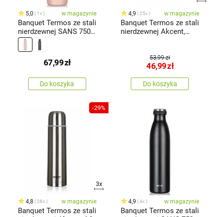
5,0
w magazynie
4,9
w magazynie
1x
25x
Banquet Termos ze stali
Banquet Termos ze stali
nierdzewnej SANS 750
nierdzewnej Akcent,
ml, łososiowy
0,35 l
53,99 zł
67,99
zł
46,99
zł
Do koszyka
Do koszyka
-29%
3x
4,8
w magazynie
4,9
w magazynie
28x
4x
Banquet Termos ze stali
Banquet Termos ze stali