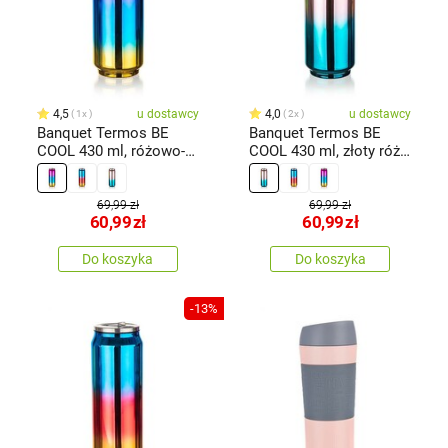
4,5
u dostawcy
4,0
u dostawcy
1x
2x
Banquet Termos BE
Banquet Termos BE
COOL 430 ml, różowo-
COOL 430 ml, złoty róż i
niebiesko-złoty
turkusowy
69,99 zł
69,99 zł
60,99
zł
60,99
zł
Do koszyka
Do koszyka
-13%