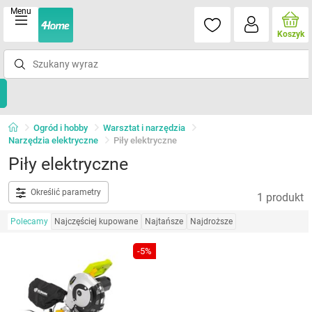
Menu
Koszyk
Ogród i hobby
Warsztat i narzędzia
Narzędzia elektryczne
Piły elektryczne
Piły elektryczne
Określić parametry
1 produkt
Polecamy
Najczęściej kupowane
Najtańsze
Najdroższe
-5%