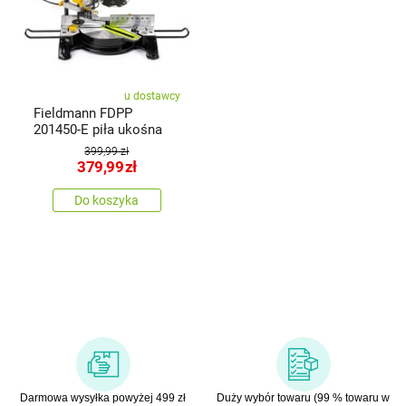
u dostawcy
Fieldmann FDPP
201450-E piła ukośna
399,99 zł
379,99
zł
Do koszyka
Darmowa wysyłka powyżej 499 zł
Duży wybór towaru (99 % towaru w