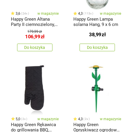
3,6
w magazynie
4,3
w magazynie
24x
113x
Happy Green Altana
Happy Green Lampa
Party II ciemnozielony,
solarna Hang, 9 x 6 cm
2,4 x 2,4 m
179,99 zł
38,99
zł
106,99
zł
Do koszyka
Do koszyka
5,0
w magazynie
4,3
w magazynie
2x
2x
Happy Green Rękawica
Happy Green
do grillowania BBQ,
Opryskiwacz ogrodowy