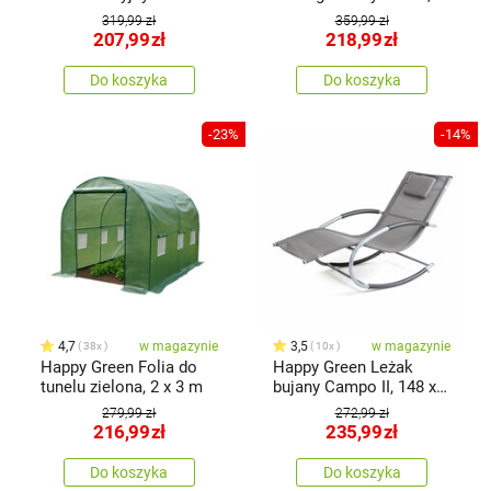
70 x 70 cm
319,99 zł
359,99 zł
207,99
zł
218,99
zł
Do koszyka
Do koszyka
-23%
-14%
4,7
w magazynie
3,5
w magazynie
38x
10x
Happy Green Folia do
Happy Green Leżak
tunelu zielona, 2 x 3 m
bujany Campo II, 148 x
87 x 63 cm, szary
279,99 zł
272,99 zł
216,99
zł
235,99
zł
Do koszyka
Do koszyka