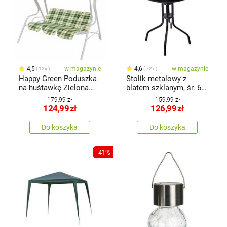
4,5
w magazynie
4,6
w magazynie
12x
72x
Happy Green Poduszka
Stolik metalowy z
na huśtawkę Zielona
blatem szklanym, śr. 60
krata, 129 cm
cm
179,99 zł
159,99 zł
124,99
zł
126,99
zł
Do koszyka
Do koszyka
-41%