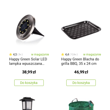
4,5
w magazynie
4,4
w magazynie
3x
124x
Happy Green Solar LED
Happy Green Blacha do
lampka wpuszczana
grilla BBQ, 35 x 24 cm
srebrna,12 cm
38,99
zł
46,99
zł
Do koszyka
Do koszyka