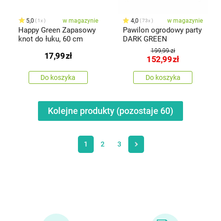
5,0
w magazynie
4,0
w magazynie
1x
73x
Happy Green Zapasowy
Pawilon ogrodowy party
knot do łuku, 60 cm
DARK GREEN
199,99 zł
17,99
zł
152,99
zł
Do koszyka
Do koszyka
Kolejne produkty (pozostaje
60
)
1
2
3