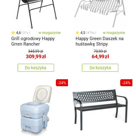
4,6
w magazynie
4,5
w magazynie
27x
873x
Grill ogrodowy Happy
Happy Green Daszek na
Grren Rancher
huśtawkę Stripy
345,99 zł
70,99 zł
309,99
zł
64,99
zł
Do koszyka
Do koszyka
-24%
-24%