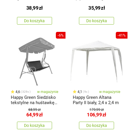
czarna
Flower, zielony
38,99
zł
35,99
zł
Do koszyka
Do koszyka
-6%
-41%
4,6
w magazynie
4,1
w magazynie
329x
9x
Happy Green Siedzisko
Happy Green Altana
tekstylne na huśtawkę
Party II biały, 2,4 x 2,4 m
Panama, ciemnoszary
68,99 zł
179,99 zł
64,99
zł
106,99
zł
Do koszyka
Do koszyka