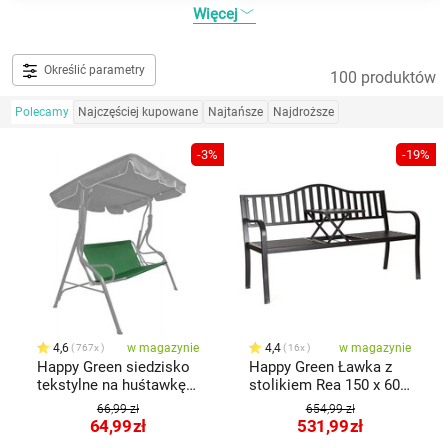
Więcej
Określić parametry
100 produktów
Polecamy
Najczęściej kupowane
Najtańsze
Najdroższe
-3%
-19%
4,6
w magazynie
4,4
w magazynie
767x
16x
Happy Green siedzisko
Happy Green Ławka z
tekstylne na huśtawkę
stolikiem Rea 150 x 60 x
Stripy
85cm, czarna
66,99 zł
654,99 zł
64,99
zł
531,99
zł