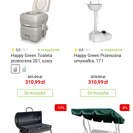
5,0
w magazynie
4,4
w magazynie
5x
9x
Happy Green Toaleta
Happy Green Przenośna
przenośna 20 l, szary
umywalka, 17 l
391,99 zł
379,99 zł
310,99
zł
310,99
zł
Do koszyka
Do koszyka
-10%
-8%