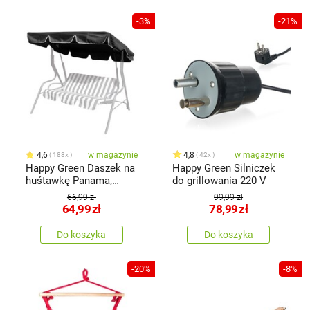
-3%
-21%
4,6
w magazynie
4,8
w magazynie
188x
42x
Happy Green Daszek na
Happy Green Silniczek
huśtawkę Panama,
do grillowania 220 V
ciemnoszary
66,99 zł
99,99 zł
64,99
zł
78,99
zł
Do koszyka
Do koszyka
-20%
-8%