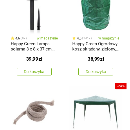
4,6
w magazynie
4,5
w magazynie
9x
241x
Happy Green Lampa
Happy Green Ogrodowy
solarna 8 x 8 x 37 cm,
kosz składany, zielony,
czarny
120 l
39,99
zł
38,99
zł
Do koszyka
Do koszyka
-24%