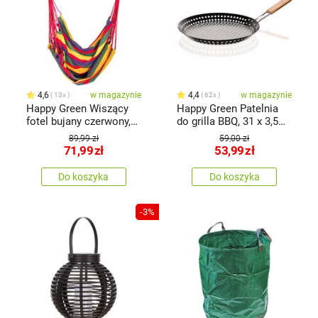
4,6
w magazynie
4,4
w magazynie
13x
62x
Happy Green Wiszący
Happy Green Patelnia
fotel bujany czerwony,
do grilla BBQ, 31 x 3,5
100 x 100 cm
cm
89,99 zł
59,00 zł
71,99
zł
53,99
zł
Do koszyka
Do koszyka
-3%