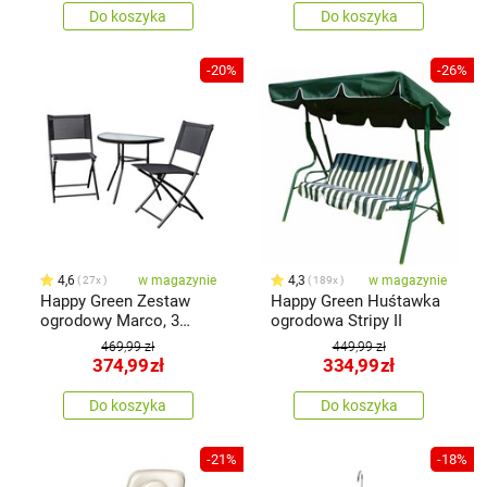
Do koszyka
Do koszyka
-20%
-26%
4,6
w magazynie
4,3
w magazynie
27x
189x
Happy Green Zestaw
Happy Green Huśtawka
ogrodowy Marco, 3
ogrodowa Stripy II
elem.
469,99 zł
449,99 zł
374,99
zł
334,99
zł
Do koszyka
Do koszyka
-21%
-18%