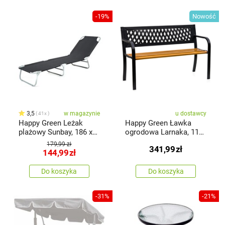
-19%
Nowość
3,5
w magazynie
u dostawcy
41x
Happy Green Leżak
Happy Green Ławka
plażowy Sunbay, 186 x
ogrodowa Larnaka, 119
53 x 24 cm
x 50 x 75 cm
179,99 zł
341,99
zł
144,99
zł
Do koszyka
Do koszyka
-31%
-21%