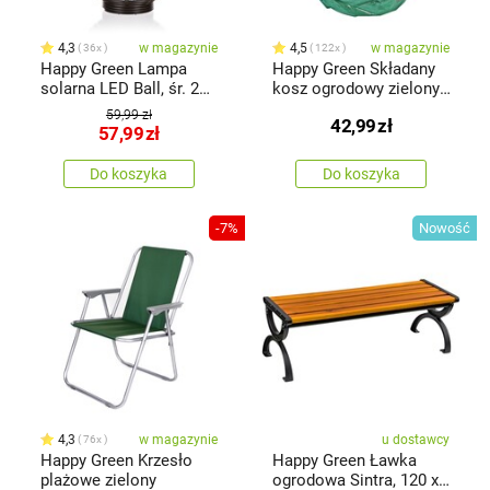
4,3
w magazynie
4,5
w magazynie
36x
122x
Happy Green Lampa
Happy Green Składany
solarna LED Ball, śr. 22
kosz ogrodowy zielony,
cm
270 l
59,99 zł
42,99
zł
57,99
zł
Do koszyka
Do koszyka
-7%
Nowość
4,3
w magazynie
u dostawcy
76x
Happy Green Krzesło
Happy Green Ławka
plażowe zielony
ogrodowa Sintra, 120 x