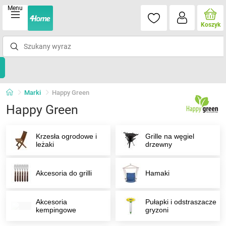
Menu
Koszyk
Marki
Happy Green
Happy Green
Krzesła ogrodowe i
Grille na węgiel
leżaki
drzewny
Akcesoria do grilli
Hamaki
Akcesoria
Pułapki i odstraszacze
kempingowe
gryzoni