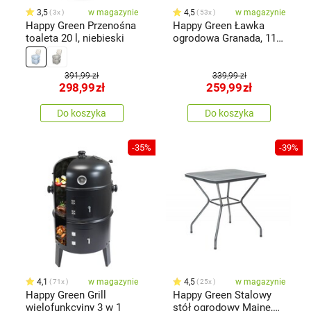
3,5
w magazynie
4,5
w magazynie
3x
53x
Happy Green Przenośna
Happy Green Ławka
toaleta 20 l, niebieski
ogrodowa Granada, 119
x 50 x 75 cm
391,99 zł
339,99 zł
298,99
zł
259,99
zł
Do koszyka
Do koszyka
-35%
-39%
4,1
w magazynie
4,5
w magazynie
71x
25x
Happy Green Grill
Happy Green Stalowy
wielofunkcyjny 3 w 1
stół ogrodowy Maine,