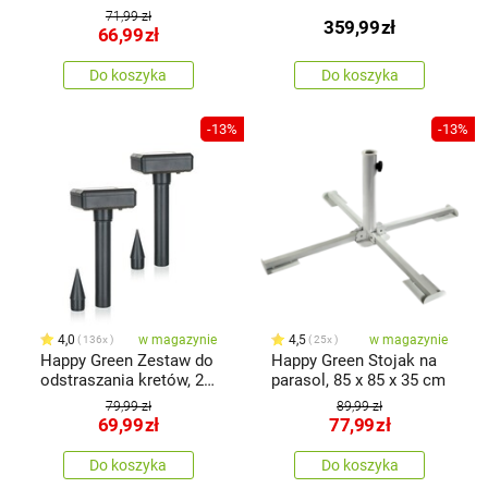
38 x 40 cm, stal /
71,99 zł
359,99
zł
drewno
66,99
zł
Do koszyka
Do koszyka
-13%
-13%
4,0
w magazynie
4,5
w magazynie
136x
25x
Happy Green Zestaw do
Happy Green Stojak na
odstraszania kretów, 2
parasol, 85 x 85 x 35 cm
szt.
79,99 zł
89,99 zł
69,99
zł
77,99
zł
Do koszyka
Do koszyka