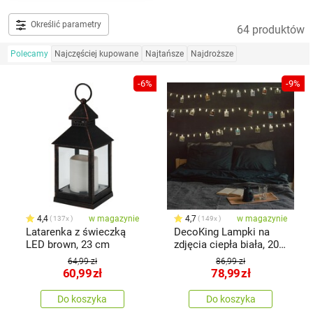
Określić parametry
64 produktów
Polecamy
Najczęściej kupowane
Najtańsze
Najdroższe
-6%
-9%
4,4
w magazynie
4,7
w magazynie
137x
149x
Latarenka z świeczką
DecoKing Lampki na
LED brown, 23 cm
zdjęcia ciepła biała, 20
LED
64,99 zł
86,99 zł
60,99
zł
78,99
zł
Do koszyka
Do koszyka