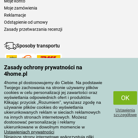
Moje konto
Moje zamówienia
Reklamacje
Odstąpienie od umowy
Zasady przetwarzania recenzji
Sposoby transportu
Zasady ochrony prywatności na
Metody płatności
4home.pl
4home.pl dostosowujemy do Ciebie. Na podstawie
Twojego zachowania na stronie używamy plików
Niezawodny sklep
cookies w celu personalizacji jej zawartości oraz
OK
wyświetlania odpowiednich ofert i produktów.
Klikając przycisk „Rozumiem”, wyrażasz zgodę na
używanie plików cookies do wyświetlania
Ustawienia
ukierunkowanych reklam w sieciach reklamowych
szczegółowe
na innych stronach internetowych. Możesz
dostosować personalizację i reklamy
Ochrona danych osobowych
ukierunkowane w dowolnym momencie w
Ustawieniach prywatności
Niniejsze strony internetowe wykorzystują pliki