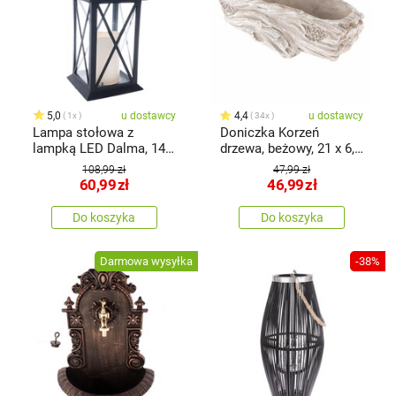
5,0
u dostawcy
4,4
u dostawcy
1x
34x
Lampa stołowa z
Doniczka Korzeń
lampką LED Dalma, 14 x
drzewa, beżowy, 21 x 6,5
30,5 x 14cm, ciepła biel,
x 9 cm
108,99 zł
47,99 zł
plastik
60,99
zł
46,99
zł
Do koszyka
Do koszyka
Darmowa wysyłka
-38%