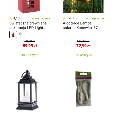
4,4
w magazynie
4,4
w magazynie
9x
4x
Świąteczna drewniana
Aldotrade Lampa
dekoracja LED Light
solarna Konewka, 37
house czerwony, 11,7 x
LED, ciepła biała
21,2 x 9,7 cm
79,99 zł
108,99 zł
59,99
zł
72,99
zł
Do koszyka
Do koszyka