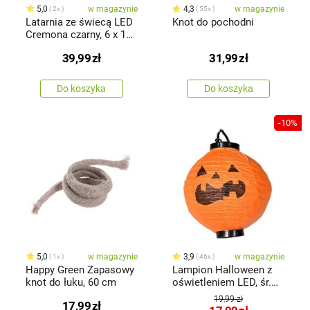
5,0
w magazynie
4,3
w magazynie
2x
55x
Latarnia ze świecą LED
Knot do pochodni
Cremona czarny, 6 x 13
cm
39,99
zł
31,99
zł
Do koszyka
Do koszyka
-10%
5,0
w magazynie
3,9
w magazynie
1x
46x
Happy Green Zapasowy
Lampion Halloween z
knot do łuku, 60 cm
oświetleniem LED, śr.
20 cm
19,99 zł
17,99
zł