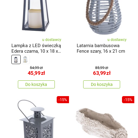
u dostawcy
u dostawcy
Lampka z LED świeczką
Latarnia bambusowa
Edera czarna, 10 x 18 x
Fence szary, 16 x 21 cm
10cm, plastik, patyna
54,99 zł
85,99 zł
45,99
zł
63,99
zł
Do koszyka
Do koszyka
-15%
-15%