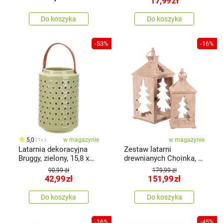
17,99
zł
Do koszyka
Do koszyka
-53%
-16%
5,0
w magazynie
w magazynie
1x
Latarnia dekoracyjna
Zestaw latarni
Bruggy, zielony, 15,8 x
drewnianych Choinka, 2
24,3 cm, dolomit
szt., naturalny
90,99 zł
179,99 zł
42,99
zł
151,99
zł
Do koszyka
Do koszyka
-16%
-45%