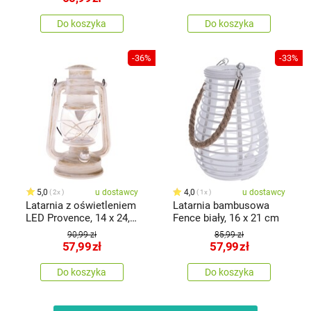
Do koszyka
Do koszyka
-36%
-33%
5,0
u dostawcy
4,0
u dostawcy
2x
1x
Latarnia z oświetleniem
Latarnia bambusowa
LED Provence, 14 x 24,5
Fence biały, 16 x 21 cm
x10,5 cm, 10 diod LED,
90,99 zł
85,99 zł
ciepła biała, plastik
57,99
zł
57,99
zł
Do koszyka
Do koszyka