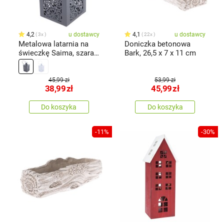
4,2
u dostawcy
4,1
u dostawcy
3x
22x
Metalowa latarnia na
Doniczka betonowa
świeczkę Saima, szara,
Bark, 26,5 x 7 x 11 cm
7,5 x12 x 7,5 cm
45,99 zł
53,99 zł
38,99
zł
45,99
zł
Do koszyka
Do koszyka
-11%
-30%