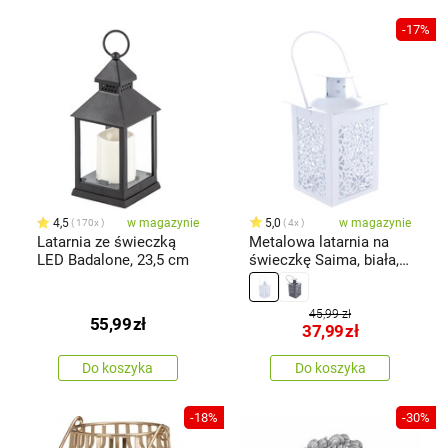
-17%
4,5
w magazynie
5,0
w magazynie
170x
4x
Latarnia ze świeczką
Metalowa latarnia na
LED Badalone, 23,5 cm
świeczkę Saima, biała,
7,5 x12 x 7,5 cm
45,99 zł
55,99
zł
37,99
zł
Do koszyka
Do koszyka
-18%
-30%