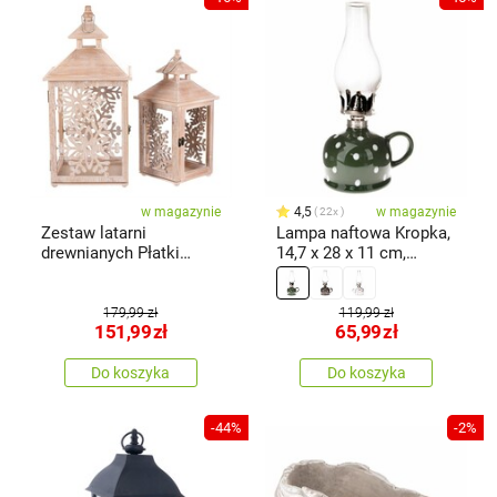
w magazynie
4,5
w magazynie
22x
Zestaw latarni
Lampa naftowa Kropka,
drewnianych Płatki
14,7 x 28 x 11 cm,
śniegu 2 szt., naturalny
zielony
179,99 zł
119,99 zł
151,99
zł
65,99
zł
Do koszyka
Do koszyka
-44%
-2%