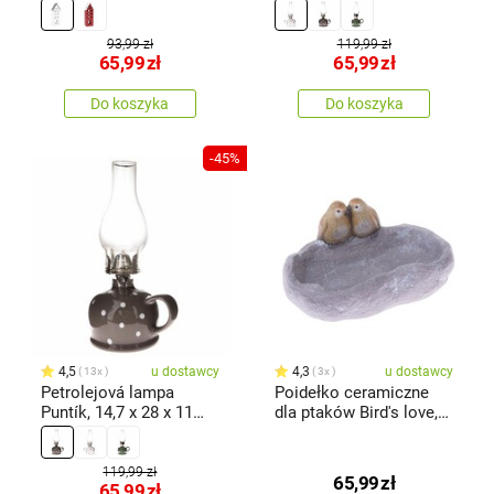
house biały, 11,7 x 21 x
9,8 cm
93,99 zł
119,99 zł
65,99
zł
65,99
zł
Do koszyka
Do koszyka
-45%
4,5
u dostawcy
4,3
u dostawcy
13x
3x
Petrolejová lampa
Poidełko ceramiczne
Puntík, 14,7 x 28 x 11
dla ptaków Bird's love,
cm, szary
20,2 x 10,3 x 15,7 cm
119,99 zł
65,99
zł
65,99
zł