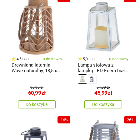
4,5
u dostawcy
5,0
u dostawcy
4x
1x
Drewniana latarnia
Lampa stołowa z
Wave naturalny, 18,5 x
lampką LED Edera biała,
25 cm
10 x 18 x10 cm, plastik,
patyna
90,99 zł
54,99 zł
60,99
zł
45,99
zł
Do koszyka
Do koszyka
-16%
-26%