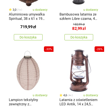
3,0
u dostawcy
u dostawcy
1x
Aluminiowa umywalka
Bambusowa latarnia ze
Spiritual, 38 x 61 x 19
szkłem Libre czarna, 40
cm
x 21cm
132,99 zł
719,99
zł
82,99
zł
Do koszyka
Do koszyka
-33%
-26%
u dostawcy
4,6
u dostawcy
4x
Lampion tekstylny
Latarnia z oświetleniem
zewnętrzny z
LED Antik, 14 x 24,5