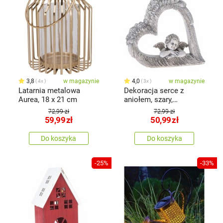
3,8
w magazynie
4,0
w magazynie
4x
3x
Latarnia metalowa
Dekoracja serce z
Aurea, 18 x 21 cm
aniołem, szary,
polyresin, 14,5 x 13,5 x 4
72,99 zł
72,99 zł
cm
59,99
zł
50,99
zł
Do koszyka
Do koszyka
-25%
-33%