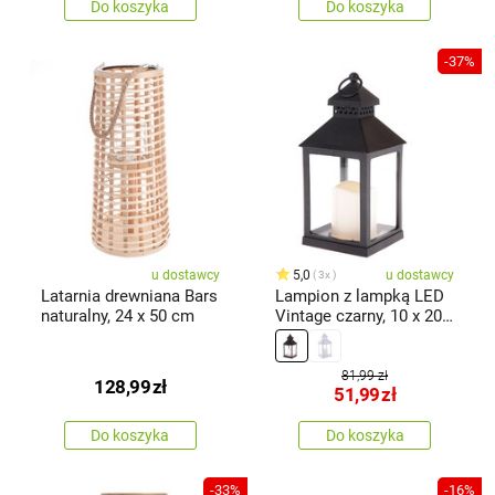
Do koszyka
Do koszyka
-37%
u dostawcy
5,0
u dostawcy
3x
Latarnia drewniana Bars
Lampion z lampką LED
naturalny, 24 x 50 cm
Vintage czarny, 10 x 20 x
10cm, ciepła biel,
plastik
81,99 zł
128,99
zł
51,99
zł
Do koszyka
Do koszyka
-33%
-16%