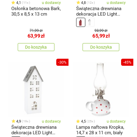
4,1
u dostawcy
4,8
u dostawcy
11x
12x
Osłonka betonowa Bark,
Świąteczna drewniana
30,5 x 8,5 x 13 cm
dekoracja LED Light
house czerwony, 11,7 x
21 x 9,8 cm
71,99 zł
93,99 zł
63,99
zł
65,99
zł
Do koszyka
Do koszyka
-30%
-45%
4,9
u dostawcy
4,5
u dostawcy
19x
25x
Świąteczna drewniana
Lampa naftowa Kropka,
dekoracja LED Light
14,7 x 28 x 11 cm, biały