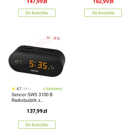
147,99
zł
162,99
zł
Do koszyka
Do koszyka
4,7
u dostawcy
36x
Sencor SWS 3100 B
Radiobudzik z
projektorem, czarny
137,99
zł
Do koszyka