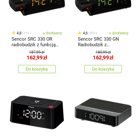
4,8
u dostawcy
4,6
u dostawcy
11x
47x
Sencor SRC 330 OR
Sencor SRC 330 GN
radiobudzik z funkcją
Radiobudzik z
projekcji,
projektorem
187,99 zł
180,99 zł
pomarańczowy
162,99
zł
162,99
zł
Do koszyka
Do koszyka