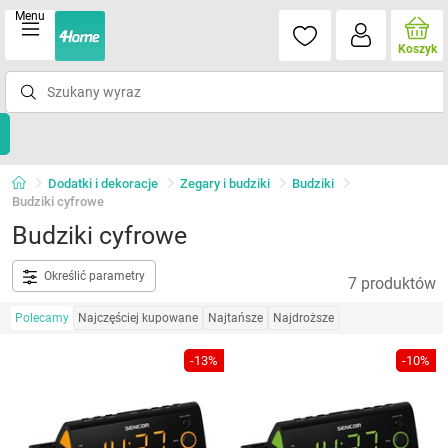
Menu
Koszyk
Dodatki i dekoracje
Zegary i budziki
Budziki
Budziki cyfrowe
Budziki cyfrowe
Określić parametry
7 produktów
Polecamy
Najczęściej kupowane
Najtańsze
Najdroższe
-13%
-10%