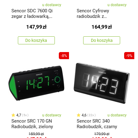
u dostawcy
u dostawcy
Sencor SDC 7600 Qi
Sencor Cyfrowy
zegar z ładowarką,
radiobudzik z
czarny
bezprzewodowąładowarką
147,99
zł
164,99
zł
Do koszyka
Do koszyka
-8%
-9%
4,7
u dostawcy
4,6
u dostawcy
5x
22x
Sencor SRC 170 GN
Sencor SRC 340
Radiobudzik, zielony
Radiobudzik, czarny
159,99 zł
179,99 zł