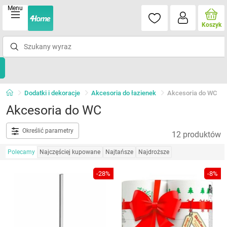
Menu
Koszyk
Dodatki i dekoracje
Akcesoria do łazienek
Akcesoria do WC
Akcesoria do WC
Określić parametry
12 produktów
Polecamy
Najczęściej kupowane
Najtańsze
Najdroższe
-28%
-8%