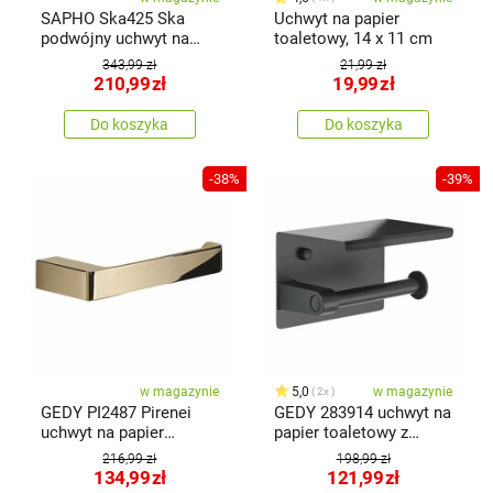
SAPHO Ska425 Ska
Uchwyt na papier
podwójny uchwyt na
toaletowy, 14 x 11 cm
papier toaletowy z
343,99 zł
21,99 zł
półką 30 x 8 x 10 cm,
210,99
zł
19,99
zł
czarny mat/dąb
Do koszyka
Do koszyka
-38%
-39%
w magazynie
5,0
w magazynie
2x
GEDY PI2487 Pirenei
GEDY 283914 uchwyt na
uchwyt na papier
papier toaletowy z
toaletowy bez pokrywy,
półką, czarny mat
216,99 zł
198,99 zł
złoty
134,99
zł
121,99
zł