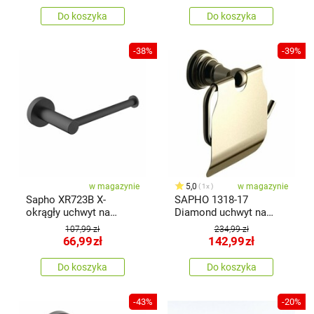
Do koszyka
Do koszyka
-38%
-39%
w magazynie
5,0
w magazynie
1x
Sapho XR723B X-
SAPHO 1318-17
okrągły uchwyt na
Diamond uchwyt na
papier toaletowy, bez
papier toaletowy z
107,99 zł
234,99 zł
pokrywy, czarny
pokrywą, brąz
66,99
zł
142,99
zł
Do koszyka
Do koszyka
-43%
-20%