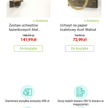
u dostawcy
u dostawcy
Zestaw uchwytów
Uchwyt na papier
łazienkowych Atel
toaletowy Acel Walnut
Walnut, 2 szt.
186,99 zł
74,99 zł
141,99
zł
72,99
zł
Do koszyka
Do koszyka
Darmowa wysyłka powyżej 499 zł
Duży wybór towaru (99 % towaru w
magazynie)