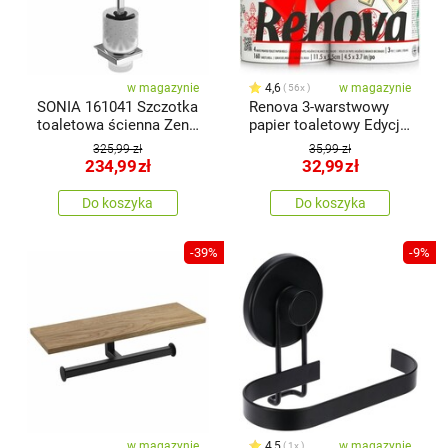
w magazynie
4,6
w magazynie
56x
SONIA 161041 Szczotka
Renova 3-warstwowy
toaletowa ścienna Zen ,
papier toaletowy Edycja
chrom
świąteczna, 4 szt.
325,99 zł
35,99 zł
234,99
zł
32,99
zł
Do koszyka
Do koszyka
-39%
-9%
w magazynie
4,5
w magazynie
1x