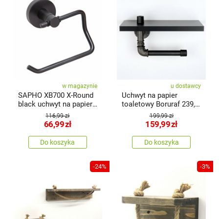
w magazynie
u dostawcy
SAPHO XB700 X-Round
Uchwyt na papier
black uchwyt na papier
toaletowy Boruraf 239,
toalet owy bez pokrywy,
czarny/srebrny
116,99 zł
199,99 zł
czarny
66,99
zł
159,99
zł
Do koszyka
Do koszyka
-24%
-3%