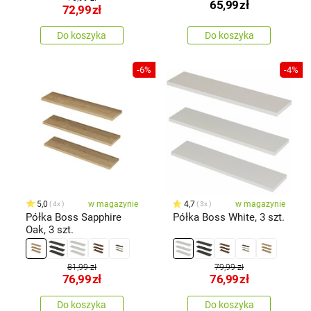
65,99
zł
72,99
zł
Do koszyka
Do koszyka
-6%
-4%
5,0
w magazynie
4,7
w magazynie
4x
3x
Półka Boss Sapphire
Półka Boss White, 3 szt.
Oak, 3 szt.
81,99 zł
79,99 zł
76,99
zł
76,99
zł
Do koszyka
Do koszyka