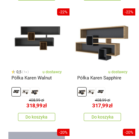
-22%
-22%
0,5
u dostawcy
u dostawcy
1x
Półka Karen Walnut
Półka Karen Sapphire
408,99 zł
408,99 zł
318,99
zł
317,99
zł
Do koszyka
Do koszyka
-20%
-20%