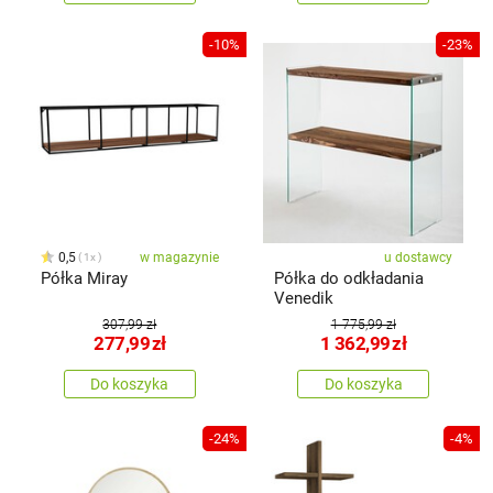
-10%
-23%
0,5
w magazynie
u dostawcy
1x
Półka Miray
Półka do odkładania
Venedik
307,99 zł
1 775,99 zł
277,99
zł
1 362,99
zł
Do koszyka
Do koszyka
-24%
-4%