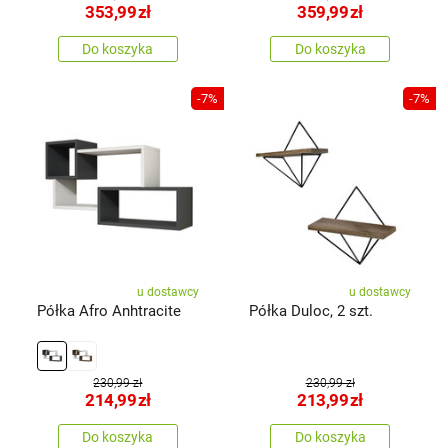
353,99
zł
359,99
zł
Do koszyka
Do koszyka
-7%
-7%
u dostawcy
u dostawcy
Półka Afro Anhtracite
Półka Duloc, 2 szt.
230,99 zł
230,99 zł
214,99
zł
213,99
zł
Do koszyka
Do koszyka