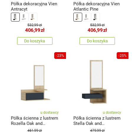
Półka dekoracyjna Vien
Półka dekoracyjna Vien
Antracyt
Atlantic Pine
532,99 zł
532,99 zł
406,99
zł
406,99
zł
Do koszyka
Do koszyka
-23%
-25%
u dostawcy
u dostawcy
Półka ścienna z lustrem
Półka ścienna z lustrem
Rozella Oak and
Stella Oak and
Anthracite
Anthracite
461,99 zł
479,99 zł