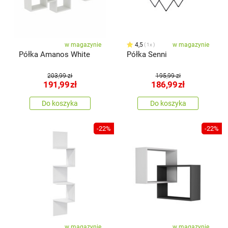
w magazynie
4,5
w magazynie
1x
Półka Amanos White
Półka Senni
203,99 zł
195,99 zł
191,99
zł
186,99
zł
Do koszyka
Do koszyka
-22%
-22%
w magazynie
w magazynie