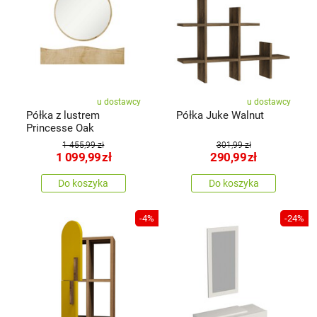
u dostawcy
u dostawcy
Półka z lustrem
Półka Juke Walnut
Princesse Oak
1 455,99 zł
301,99 zł
1 099,99
zł
290,99
zł
Do koszyka
Do koszyka
-4%
-24%