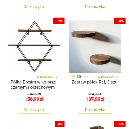
Do koszyka
Do koszyka
-19%
-14%
w magazynie
1,5
w magazynie
1x
Półka Erysim w kolorze
Zestaw półek Raf, 3 szt.
czarnym i orzechowym
194,99 zł
124,99 zł
156,99
zł
107,99
zł
Do koszyka
Do koszyka
-4%
-15%