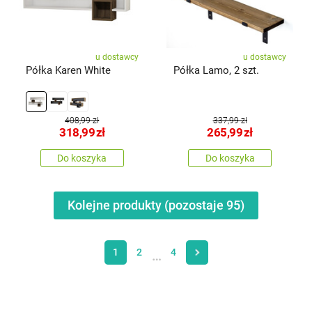
u dostawcy
u dostawcy
Półka Karen White
Półka Lamo, 2 szt.
408,99 zł
337,99 zł
318,99
zł
265,99
zł
Do koszyka
Do koszyka
Kolejne produkty (pozostaje
95
)
1
2
4
…