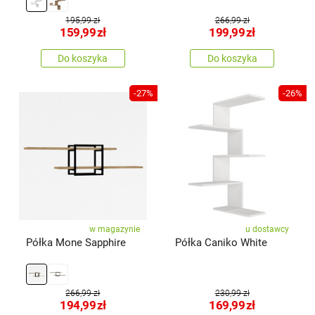
195,99 zł
266,99 zł
159,99
zł
199,99
zł
Do koszyka
Do koszyka
-27%
-26%
w magazynie
u dostawcy
Półka Mone Sapphire
Półka Caniko White
266,99 zł
230,99 zł
194,99
zł
169,99
zł