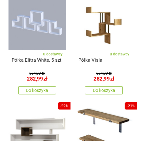
u dostawcy
u dostawcy
Półka Elitra White, 5 szt.
Półka Visla
354,99 zł
354,99 zł
282,99
zł
282,99
zł
Do koszyka
Do koszyka
-22%
-21%