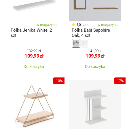
w magazynie
4,0
w magazynie
2x
Półka Jenika White, 2
Półka Babi Sapphire
szt.
Oak, 4 szt.
132,99 zł
141,99 zł
109,99
zł
109,99
zł
Do koszyka
Do koszyka
-10%
-17%