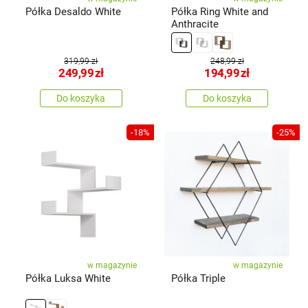
Półka Desaldo White
Półka Ring White and
Anthracite
319,99 zł
248,99 zł
249,99
zł
194,99
zł
Do koszyka
Do koszyka
-18%
-25%
w magazynie
w magazynie
Półka Luksa White
Półka Triple