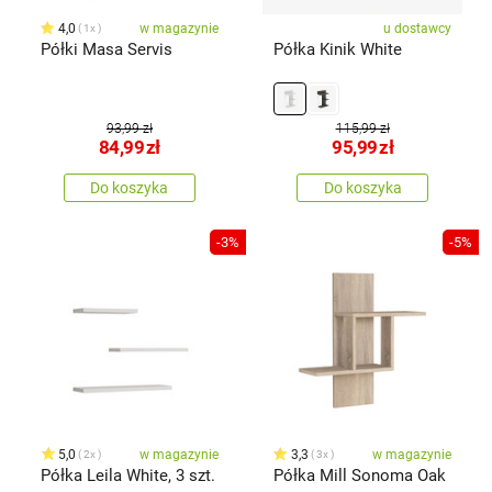
4,0
w magazynie
u dostawcy
1x
Półki Masa Servis
Półka Kinik White
93,99 zł
115,99 zł
84,99
zł
95,99
zł
Do koszyka
Do koszyka
-3%
-5%
5,0
w magazynie
3,3
w magazynie
2x
3x
Półka Leila White, 3 szt.
Półka Mill Sonoma Oak