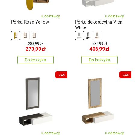
u dostawcy
u dostawcy
Półka Rose Yellow
Półka dekoracyjna Vien
White
283,99 zł
532,99 zł
273,99
zł
406,99
zł
Do koszyka
Do koszyka
-24%
-24%
u dostawcy
u dostawcy