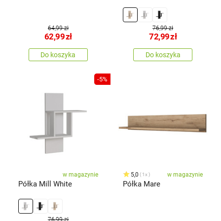
64,99 zł
76,99 zł
62,99
zł
72,99
zł
Do koszyka
Do koszyka
-5%
w magazynie
5,0
w magazynie
1x
Półka Mill White
Półka Mare
76,99 zł