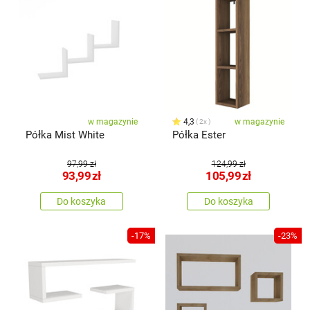
w magazynie
4,3
w magazynie
2x
Półka Mist White
Półka Ester
97,99 zł
124,99 zł
93,99
zł
105,99
zł
Do koszyka
Do koszyka
-17%
-23%