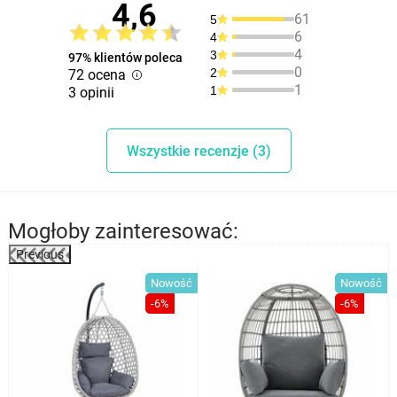
4,6
61
5
6
4
4
3
97% klientów poleca
0
2
72 ocena
1
1
3 opinii
Wszystkie recenzje (3)
Mogłoby zainteresować:
Previous
ć
Nowość
Nowość
-6%
-6%