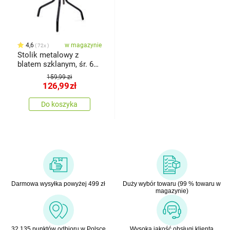
4,6
w magazynie
72x
Stolik metalowy z
blatem szklanym, śr. 60
cm
159,99 zł
126,99
zł
Do koszyka
Darmowa wysyłka powyżej 499 zł
Duży wybór towaru (99 % towaru w
magazynie)
32 135 punktów odbioru w Polsce
Wysoka jakość obsługi klienta