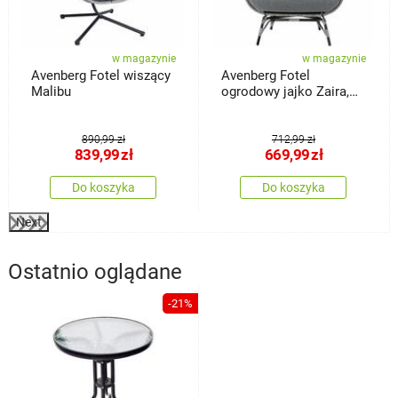
w magazynie
w magazynie
Avenberg Fotel wiszący
Avenberg Fotel
Malibu
ogrodowy jajko Zaira,
szary
890,99 zł
712,99 zł
839,99
zł
669,99
zł
Do koszyka
Do koszyka
Next
Ostatnio oglądane
-21%