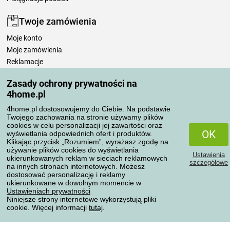
Twoje zamówienia
Moje konto
Moje zamówienia
Reklamacje
Odstąpienie od umowy
Zasady ochrony prywatności na
Zasady przetwarzania recenzji
4home.pl
4home.pl dostosowujemy do Ciebie. Na podstawie
Sposoby transportu
Twojego zachowania na stronie używamy plików
cookies w celu personalizacji jej zawartości oraz
OK
wyświetlania odpowiednich ofert i produktów.
Klikając przycisk „Rozumiem”, wyrażasz zgodę na
Metody płatności
używanie plików cookies do wyświetlania
Ustawienia
ukierunkowanych reklam w sieciach reklamowych
szczegółowe
na innych stronach internetowych. Możesz
dostosować personalizację i reklamy
ukierunkowane w dowolnym momencie w
Niezawodny sklep
Ustawieniach prywatności
Niniejsze strony internetowe wykorzystują pliki
cookie. Więcej informacji
tutaj
.