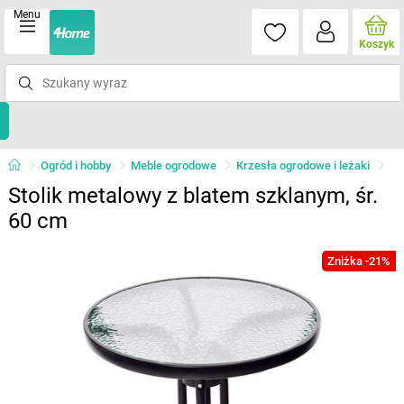
Menu
Koszyk
Ogród i hobby
Meble ogrodowe
Krzesła ogrodowe i leżaki
Stolik metalowy z blatem szklanym, śr.
60 cm
Zniżka -21%