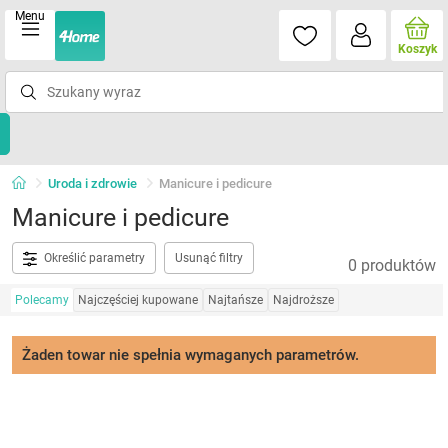
Menu
Koszyk
Uroda i zdrowie
Manicure i pedicure
Manicure i pedicure
Określić parametry
Usunąć filtry
0 produktów
Polecamy
Najczęściej kupowane
Najtańsze
Najdroższe
Żaden towar nie spełnia wymaganych parametrów.