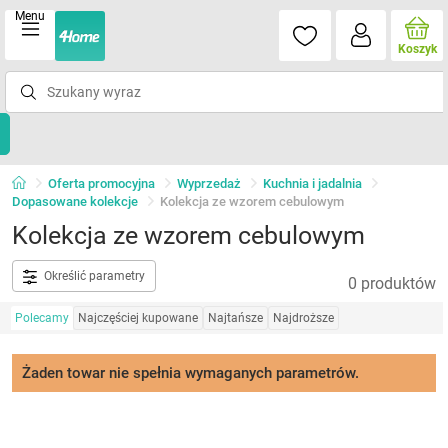
Menu
Koszyk
Oferta promocyjna
Wyprzedaż
Kuchnia i jadalnia
Dopasowane kolekcje
Kolekcja ze wzorem cebulowym
Kolekcja ze wzorem cebulowym
Określić parametry
0 produktów
Polecamy
Najczęściej kupowane
Najtańsze
Najdroższe
Żaden towar nie spełnia wymaganych parametrów.