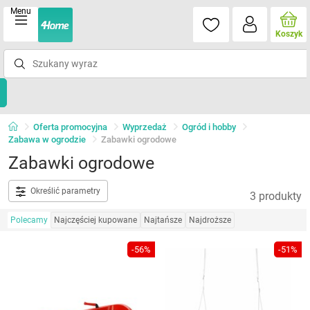
Menu
Koszyk
Oferta promocyjna
Wyprzedaż
Ogród i hobby
Zabawa w ogrodzie
Zabawki ogrodowe
Zabawki ogrodowe
Określić parametry
3 produkty
Polecamy
Najczęściej kupowane
Najtańsze
Najdroższe
-56%
-51%