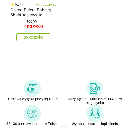
5,0
w magazynie
1x
Gizmo Riders Bobslej
Skidrifter, mystic
zielony
599,99 zł
400,99
zł
Do koszyka
Darmowa wysyłka powyżej 499 zł
Duży wybór towaru (99 % towaru w
magazynie)
32 136 punktów odbioru w Polsce
Wysoka jakość obsługi klienta