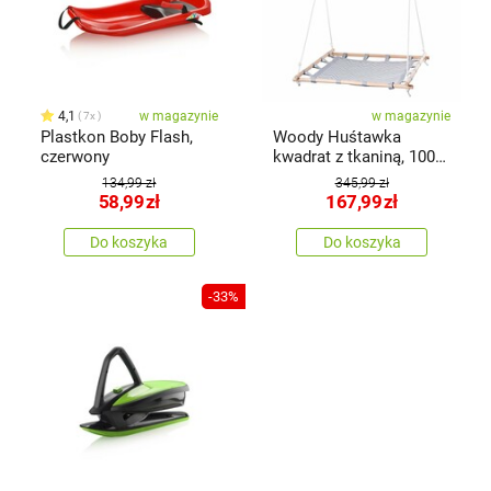
4,1
w magazynie
w magazynie
7x
Plastkon Boby Flash,
Woody Huśtawka
czerwony
kwadrat z tkaniną, 100
cm
134,99 zł
345,99 zł
58,99
zł
167,99
zł
Do koszyka
Do koszyka
-33%