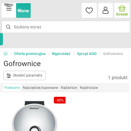
Menu
Koszyk
Oferta promocyjna
Wyprzedaż
Sprzęt AGD
Gofrownice
Gofrownice
Określić parametry
1 produkt
Polecamy
Najczęściej kupowane
Najtańsze
Najdroższe
-30%