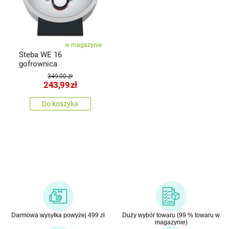
w magazynie
Steba WE 16
gofrownica
349,00 zł
243,99
zł
Do koszyka
Darmowa wysyłka powyżej 499 zł
Duży wybór towaru (99 % towaru w
magazynie)