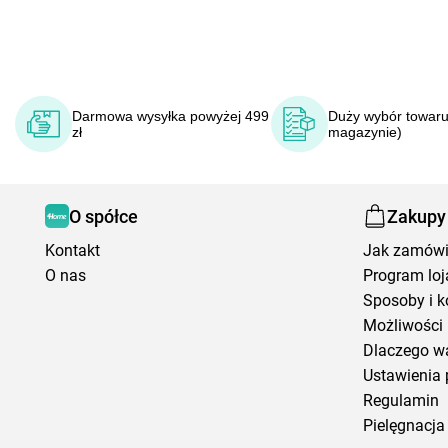
Darmowa wysyłka powyżej 499
Duży wybór towaru
zł
magazynie)
O spółce
Zakupy
Kontakt
Jak zamów
O nas
Program loj
Sposoby i k
Możliwości 
Dlaczego w
Ustawienia 
Regulamin
Pielęgnacja 