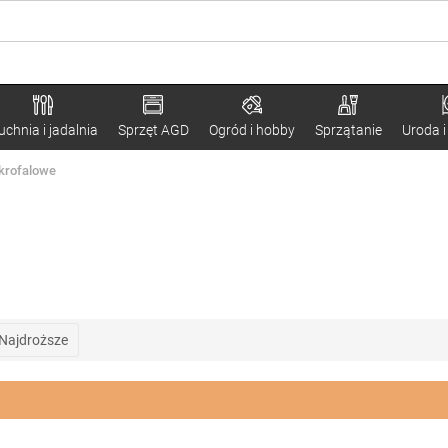
uchnia i jadalnia
Sprzęt AGD
Ogród i hobby
Sprzątanie
Uroda i
krofalowe
Najdroższe