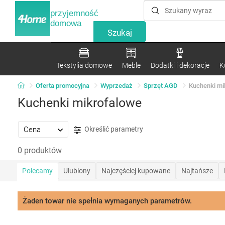
przyjemność
domowa
Tekstylia domowe
Meble
Dodatki i dekoracje
K
Oferta promocyjna
Wyprzedaż
Sprzęt AGD
Kuchenki mi
Kuchenki mikrofalowe
Cena
Określić parametry
0 produktów
Polecamy
Ulubiony
Najczęściej kupowane
Najtańsze
Żaden towar nie spełnia wymaganych parametrów.