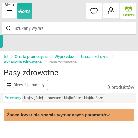
Menu
Koszyk
Oferta promocyjna
Wyprzedaż
Uroda i zdrowie
Akcesoria zdrowotne
Pasy zdrowotne
Pasy zdrowotne
Określić parametry
0 produktów
Polecamy
Najczęściej kupowane
Najtańsze
Najdroższe
Żaden towar nie spełnia wymaganych parametrów.