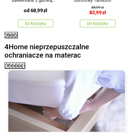
bawełniane z gumką
obrotowy Tandoori
Kwiatki
88,99 zł
od
68,99
zł
83,99
zł
Do koszyka
Do koszyka
Next
4Home nieprzepuszczalne
ochraniacze na materac
Previous