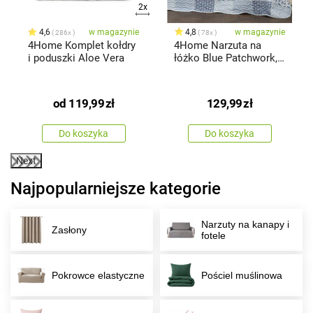
2x
4,6
w magazynie
4,8
w magazynie
286x
78x
4Home Komplet kołdry
4Home Narzuta na
i poduszki Aloe Vera
łóżko Blue Patchwork,
220 x 240 cm
od
119,99
zł
129,99
zł
Do koszyka
Do koszyka
Next
Najpopularniejsze kategorie
Narzuty na kanapy i
Zasłony
fotele
Pokrowce elastyczne
Pościel muślinowa