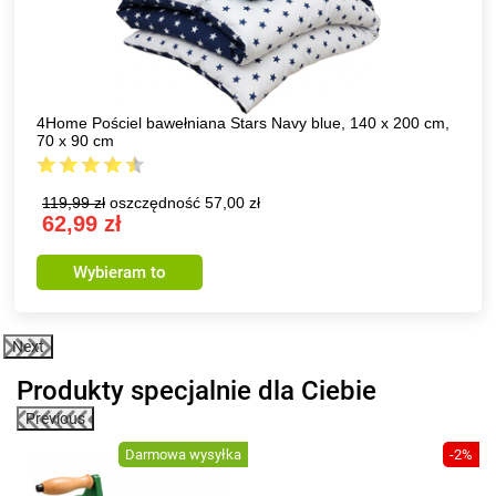
rs Navy blue, 140 x 200 cm,
Avenberg Rożen obrotowy Tand
88,99 zł
oszczędność 5,00 zł
zł
83,99 zł
Wybieram to
Next
Produkty specjalnie dla Ciebie
Previous
0%
Darmowa wysyłka
-2%