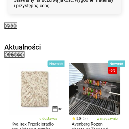
Stawiamy na uczciwą jakość, wygodne materiały
i przystępną cenę.
Next
Aktualności
Previous
ść
Nowość
Nowość
-6%
9x
u dostawcy
5,0
w magazynie
2x
Kvalitex Prześcieradło
Avenberg Rożen