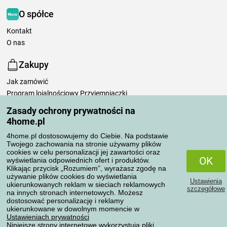
O spółce
Kontakt
O nas
Zakupy
Jak zamówić
Program lojalnościowy Przyjemniaczki
Sposoby i koszty transportu
Zasady ochrony prywatności na
Możliwości płatności
4home.pl
Dlaczego warto kupować u nas
4home.pl dostosowujemy do Ciebie. Na podstawie
Ustawienia prywatności
Twojego zachowania na stronie używamy plików
Regulamin
cookies w celu personalizacji jej zawartości oraz
OK
wyświetlania odpowiednich ofert i produktów.
Pielęgnacja pościeli
Klikając przycisk „Rozumiem”, wyrażasz zgodę na
używanie plików cookies do wyświetlania
Ustawienia
Twoje zamówienia
ukierunkowanych reklam w sieciach reklamowych
szczegółowe
na innych stronach internetowych. Możesz
dostosować personalizację i reklamy
Moje konto
ukierunkowane w dowolnym momencie w
Moje zamówienia
Ustawieniach prywatności
Niniejsze strony internetowe wykorzystują pliki
Reklamacje