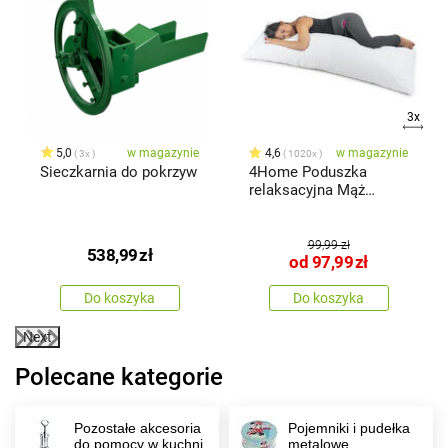
3x
x
5,0
w magazynie
4,6
w magazynie
3x
1020x
Sieczkarnia do pokrzyw
4Home Poduszka
relaksacyjna Mąż
zastępczy
99,99 zł
538,99
zł
od
97,99
zł
Do koszyka
Do koszyka
Next
Polecane kategorie
Pozostałe akcesoria
Pojemniki i pudełka
do pomocy w kuchni
metalowe