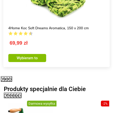
Avenberg Fotel relaksacyjny Palmas, 67 x 90 x 110 cm,
beżowy
189,99 zł
Wybieram to
Next
Produkty specjalnie dla Ciebie
Previous
0%
Darmowa wysyłka
-2%