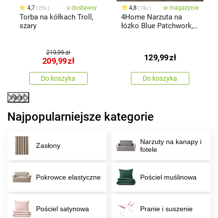
4,7
u dostawcy
4,8
w magazynie
25x
78x
Torba na kółkach Troll,
4Home Narzuta na
szary
łóżko Blue Patchwork,
220 x 240 cm
219,99 zł
129,99
zł
209,99
zł
Do koszyka
Do koszyka
Next
Najpopularniejsze kategorie
Narzuty na kanapy i
Zasłony
fotele
Pokrowce elastyczne
Pościel muślinowa
Pościel satynowa
Pranie i suszenie