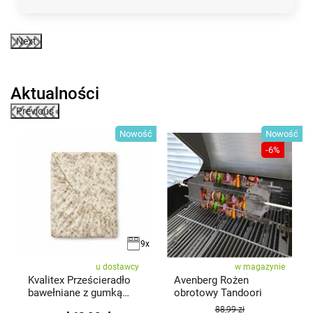
Next
Aktualności
Previous
ść
Nowość
Nowość
-6%
9x
u dostawcy
w magazynie
Kvalitex Prześcieradło
Avenberg Rożen
y
bawełniane z gumką
obrotowy Tandoori
Kwiatki
88,99 zł