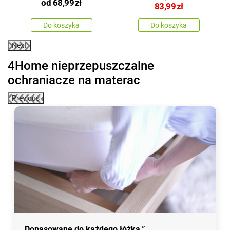
od
68,99
zł
83,99
zł
Do koszyka
Do koszyka
Next
4Home nieprzepuszczalne
ochraniacze na materac
Previous
Dopasowane do każdego łóżka.”