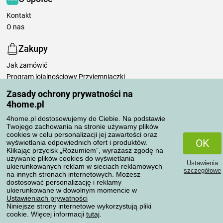
Kontakt
O nas
Zakupy
Jak zamówić
Program lojalnościowy Przyjemniaczki
Sposoby i koszty transportu
Zasady ochrony prywatności na
Możliwości płatności
4home.pl
Dlaczego warto kupować u nas
4home.pl dostosowujemy do Ciebie. Na podstawie
Ustawienia prywatności
Twojego zachowania na stronie używamy plików
Regulamin
cookies w celu personalizacji jej zawartości oraz
OK
wyświetlania odpowiednich ofert i produktów.
Pielęgnacja pościeli
Klikając przycisk „Rozumiem”, wyrażasz zgodę na
używanie plików cookies do wyświetlania
Ustawienia
Twoje zamówienia
ukierunkowanych reklam w sieciach reklamowych
szczegółowe
na innych stronach internetowych. Możesz
dostosować personalizację i reklamy
Moje konto
ukierunkowane w dowolnym momencie w
Moje zamówienia
Ustawieniach prywatności
Niniejsze strony internetowe wykorzystują pliki
Reklamacje
cookie. Więcej informacji
tutaj
.
Odstąpienie od umowy