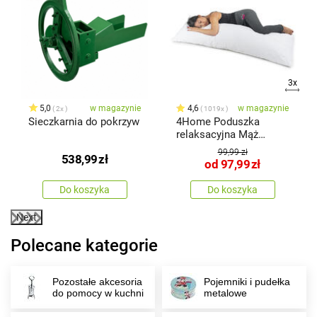
3x
x
5,0
w magazynie
4,6
w magazynie
2x
1019x
Sieczkarnia do pokrzyw
4Home Poduszka
relaksacyjna Mąż
zastępczy
99,99 zł
538,99
zł
od
97,99
zł
Do koszyka
Do koszyka
Next
Polecane kategorie
Pozostałe akcesoria
Pojemniki i pudełka
do pomocy w kuchni
metalowe