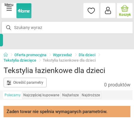
Menu
Koszyk
Oferta promocyjna
Wyprzedaż
Dla dzieci
Tekstylia dziecięce
Tekstylia łazienkowe dla dzieci
Tekstylia łazienkowe dla dzieci
Określić parametry
0 produktów
Polecamy
Najczęściej kupowane
Najtańsze
Najdroższe
Żaden towar nie spełnia wymaganych parametrów.