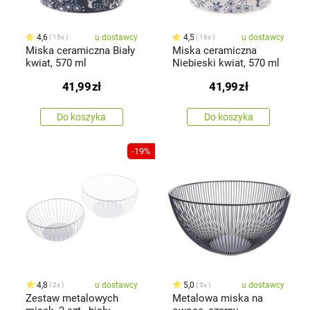
4,6
u dostawcy
4,5
u dostawcy
15x
16x
Miska ceramiczna Biały
Miska ceramiczna
kwiat, 570 ml
Niebieski kwiat, 570 ml
41,99
zł
41,99
zł
Do koszyka
Do koszyka
-19%
4,8
u dostawcy
5,0
u dostawcy
2x
3x
Zestaw metalowych
Metalowa miska na