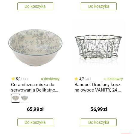
Do koszyka
Do koszyka
5,0
u dostawcy
4,7
u dostawcy
1x
3x
Ceramiczna miska do
Banquet Druciany kosz
serwowania Delikatne
na owoce VANITY, 24 x
kwiaty 20 cm, szara
10 cm
65,99
zł
56,99
zł
Do koszyka
Do koszyka