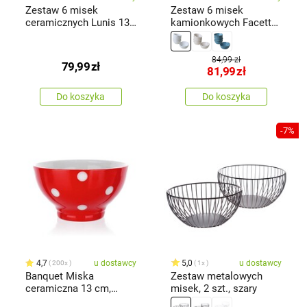
Zestaw 6 misek
Zestaw 6 misek
ceramicznych Lunis 13
kamionkowych Facetta
cm, różowy
12 cm, biały
84,99 zł
79,99
zł
81,99
zł
Do koszyka
Do koszyka
-7%
4,7
u dostawcy
5,0
u dostawcy
200x
1x
Banquet Miska
Zestaw metalowych
ceramiczna 13 cm,
misek, 2 szt., szary
czerwony w kropki