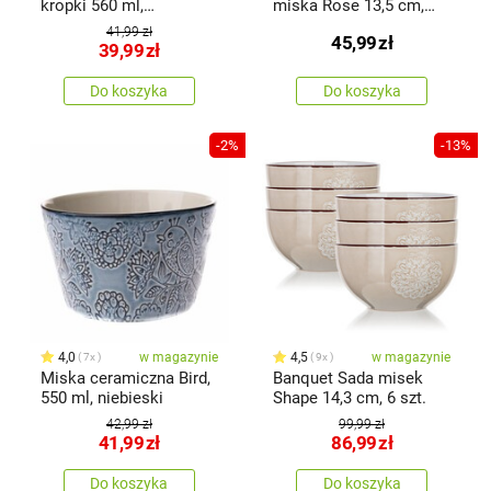
kropki 560 ml,
miska Rose 13,5 cm,
jasnoniebieski
620 ml
41,99 zł
45,99
zł
39,99
zł
Do koszyka
Do koszyka
-2%
-13%
4,0
w magazynie
4,5
w magazynie
7x
9x
Miska ceramiczna Bird,
Banquet Sada misek
550 ml, niebieski
Shape 14,3 cm, 6 szt.
42,99 zł
99,99 zł
41,99
zł
86,99
zł
Do koszyka
Do koszyka