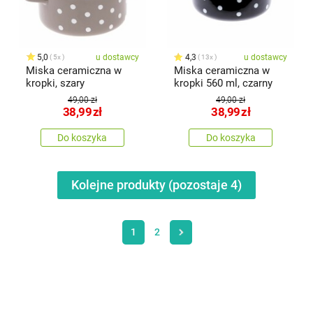
5,0
u dostawcy
4,3
u dostawcy
5x
13x
Miska ceramiczna w
Miska ceramiczna w
kropki, szary
kropki 560 ml, czarny
49,00 zł
49,00 zł
38,99
zł
38,99
zł
Do koszyka
Do koszyka
Kolejne produkty (pozostaje
4
)
1
2