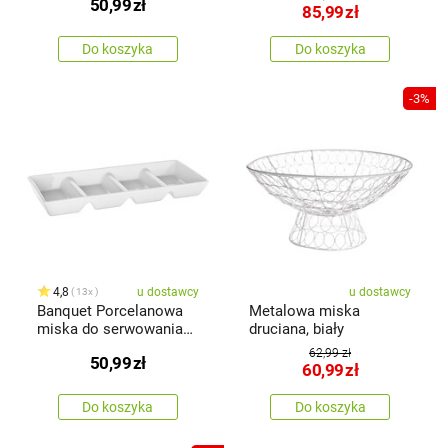
50,99
zł
85,99
zł
Do koszyka
Do koszyka
-3%
4,8
u dostawcy
u dostawcy
13x
Banquet Porcelanowa
Metalowa miska
miska do serwowania
druciana, biały
BIANCA, 33,7 x 13,7 x
62,99 zł
50,99
zł
3,6 cm
60,99
zł
Do koszyka
Do koszyka