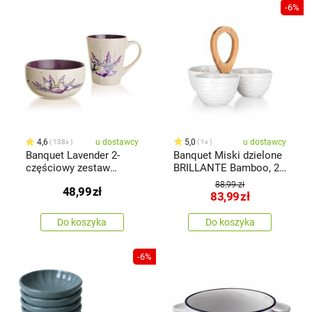
-6%
4,6
u dostawcy
5,0
u dostawcy
138x
1x
Banquet Lavender 2-
Banquet Miski dzielone
częściowy zestaw
BRILLANTE Bamboo, 24
śniadaniowy
x 24 x 18,5 cm
88,99 zł
48,99
zł
83,99
zł
Do koszyka
Do koszyka
-6%