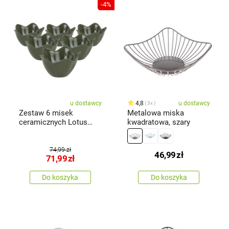
-4%
u dostawcy
4,8
u dostawcy
3x
Zestaw 6 misek
Metalowa miska
ceramicznych Lotus
kwadratowa, szary
11,8 cm, zielony
74,99 zł
46,99
zł
71,99
zł
Do koszyka
Do koszyka