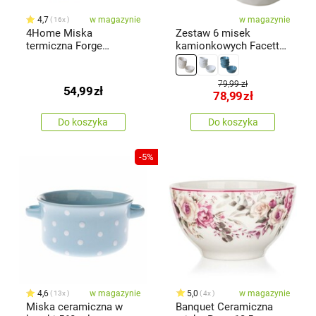
4,7
w magazynie
w magazynie
16x
4Home Miska
Zestaw 6 misek
termiczna Forge
kamionkowych Facetta
Hot&Cool 300 ml, 2 szt.
12 cm, kremowy
79,99 zł
54,99
zł
78,99
zł
Do koszyka
Do koszyka
-5%
4,6
w magazynie
5,0
w magazynie
13x
4x
Miska ceramiczna w
Banquet Ceramiczna