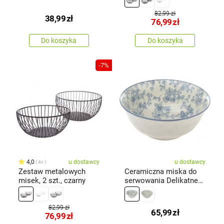
82,99 zł
38,99
zł
76,99
zł
Do koszyka
Do koszyka
-7%
4,0
u dostawcy
u dostawcy
4x
Zestaw metalowych
Ceramiczna miska do
misek, 2 szt., czarny
serwowania Delikatne
kwiaty 20cm, niebieska
82,99 zł
65,99
zł
76,99
zł