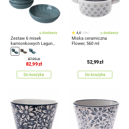
u dostawcy
4,4
u dostawcy
15x
Zestaw 6 misek
Miska ceramiczna
kamionkowych Laguna
Flower, 560 ml
12 cm, naftowy
87,99 zł
52,99
zł
82,99
zł
Do koszyka
Do koszyka