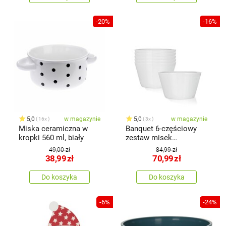
-20%
-16%
5,0
w magazynie
5,0
w magazynie
16x
3x
Miska ceramiczna w
Banquet 6-częściowy
kropki 560 ml, biały
zestaw misek
ceramicznych LUCA,
49,00 zł
84,99 zł
13,1 cm, biały
38,99
zł
70,99
zł
Do koszyka
Do koszyka
-6%
-24%