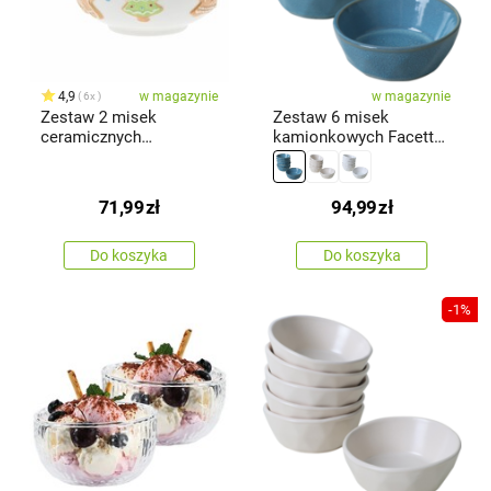
4,9
w magazynie
w magazynie
6x
Zestaw 2 misek
Zestaw 6 misek
ceramicznych
kamionkowych Facetta
Pierniczek 14 cm
12 cm, turkusowy
71,99
zł
94,99
zł
Do koszyka
Do koszyka
-1%