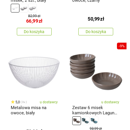
misek, 2 szt., biały
owoce, czarny
82,99 zł
50,99
zł
66,99
zł
Do koszyka
Do koszyka
-9%
5,0
u dostawcy
u dostawcy
3x
Metalowa misa na
Zestaw 6 misek
owoce, biały
kamionkowych Laguna
12 cm, brązowy
93,99 zł