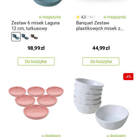
w magazynie
4,3
w magazynie
18x
Zestaw 6 misek Laguna
Banquet Zestaw
12 cm, turkusowy
plastikowych misek z
pokrywką Culinaria 0,2 /
0,5 / 1,2 l, szary
98,99
zł
44,99
zł
Do koszyka
Do koszyka
-4%
u dostawcy
u dostawcy