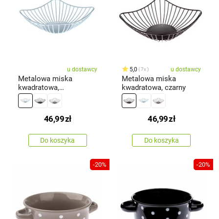
u dostawcy
5,0
u dostawcy
7x
Metalowa miska
Metalowa miska
kwadratowa,
kwadratowa, czarny
jasnoniebieski
46,99
zł
46,99
zł
Do koszyka
Do koszyka
-20%
-20%