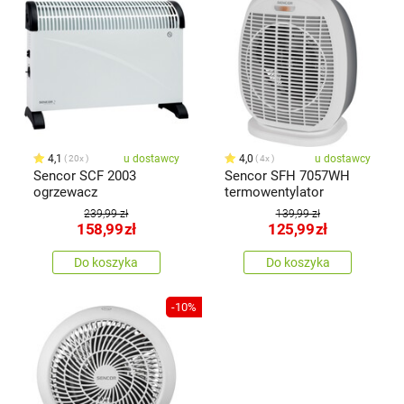
4,1
u dostawcy
4,0
u dostawcy
20x
4x
Sencor SCF 2003
Sencor SFH 7057WH
ogrzewacz
termowentylator
239,99 zł
139,99 zł
158,99
zł
125,99
zł
Do koszyka
Do koszyka
-10%