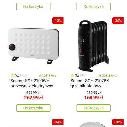
Do koszyka
Do koszyka
-12%
-30%
5,0
u dostawcy
3,8
u dostawcy
1x
9x
Sencor SCF 2100WH
Sencor SOH 2107BK
ogrzewacz elektryczny
grzejnik olejowy
299,99 zł
239,99 zł
262,99
zł
168,99
zł
Do koszyka
Do koszyka
-34%
-10%