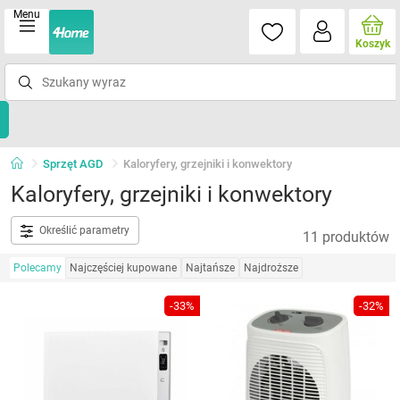
Menu
Koszyk
Sprzęt AGD
Kaloryfery, grzejniki i konwektory
Kaloryfery, grzejniki i konwektory
Określić parametry
11 produktów
Polecamy
Najczęściej kupowane
Najtańsze
Najdroższe
-33%
-32%