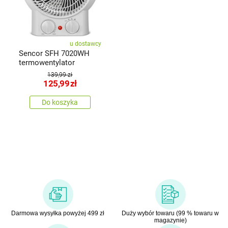
u dostawcy
Sencor SFH 7020WH
termowentylator
139,99 zł
125,99
zł
Do koszyka
Darmowa wysyłka powyżej 499 zł
Duży wybór towaru (99 % towaru w
magazynie)