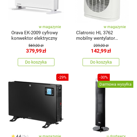
w magazynie
w magazynie
Orava EK-2009 cyfrowy
Clatronic HL 3762
konwektor elektryczny
mobilny wentylator
gorącego powietrza
569,00 zł
209,00 zł
379,99
zł
142,99
zł
Do koszyka
Do koszyka
-29%
-30%
Darmowa wysyłka
4,4
w magazynie
u dostawcy
5x