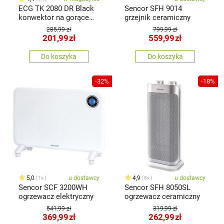
ECG TK 2080 DR Black
Sencor SFH 9014
konwektor na gorące
grzejnik ceramiczny
powietrze
285,99 zł
799,99 zł
201,99
zł
559,99
zł
Do koszyka
Do koszyka
-32%
-18%
5,0
u dostawcy
4,9
u dostawcy
1x
8x
Sencor SCF 3200WH
Sencor SFH 8050SL
ogrzewacz elektryczny
ogrzewacz ceramiczny
541,99 zł
319,99 zł
369,99
zł
262,99
zł