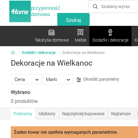
przyjemność
domowa
Tekstylia domowe
Meble
Dodatki i dekoracje
K
Dodatki i dekoracje
Dekoracje na Wielkanoc
Dekoracje na Wielkanoc
Cena
Marki
Określić parametry
Wybrano
0 produktów
Polecamy
Ulubiony
Najczęściej kupowane
Najtańsze
Żaden towar nie spełnia wymaganych parametrów.