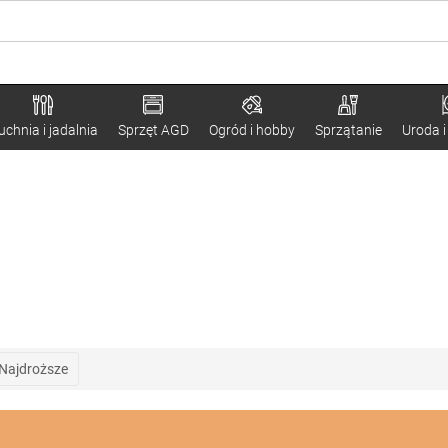
uchnia i jadalnia
Sprzęt AGD
Ogród i hobby
Sprzątanie
Uroda i
Najdroższe