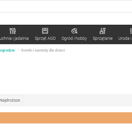
uchnia i jadalnia
Sprzęt AGD
Ogród i hobby
Sprzątanie
Uroda i
ogrodzie
Domki i namioty dla dzieci
Najdroższe