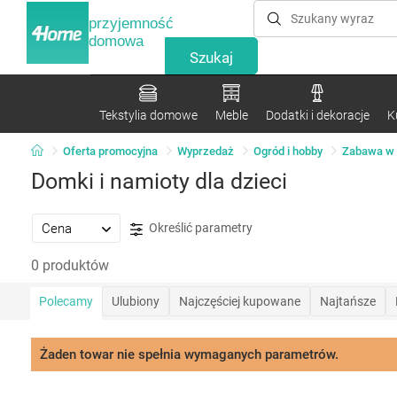
przyjemność
domowa
Tekstylia domowe
Meble
Dodatki i dekoracje
K
Oferta promocyjna
Wyprzedaż
Ogród i hobby
Zabawa w 
Domki i namioty dla dzieci
Cena
Określić parametry
0 produktów
Polecamy
Ulubiony
Najczęściej kupowane
Najtańsze
Żaden towar nie spełnia wymaganych parametrów.