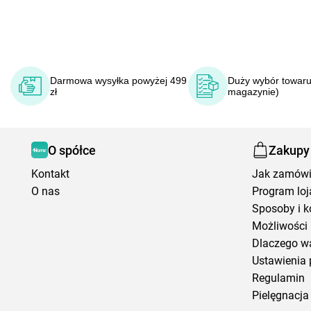
Darmowa wysyłka powyżej 499
Duży wybór towaru
zł
magazynie)
O spółce
Zakupy
Kontakt
Jak zamów
O nas
Program loj
Sposoby i k
Możliwości 
Dlaczego w
Ustawienia 
Regulamin
Pielęgnacja 