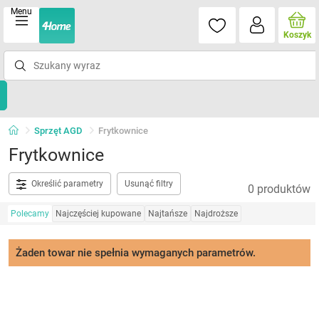
Menu
Koszyk
Sprzęt AGD
Frytkownice
Frytkownice
Określić parametry
Usunąć filtry
0 produktów
Polecamy
Najczęściej kupowane
Najtańsze
Najdroższe
Żaden towar nie spełnia wymaganych parametrów.