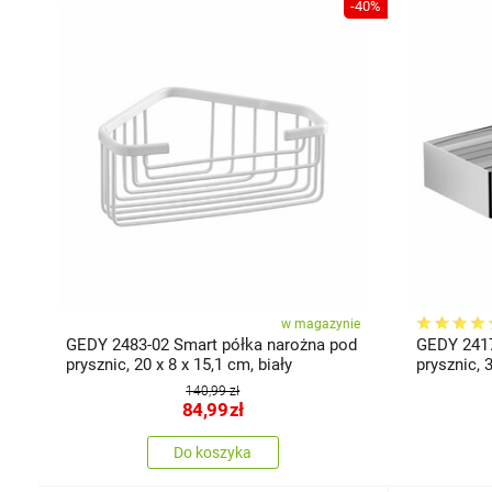
-40%
w magazynie
GEDY 2483-02 Smart półka narożna pod
GEDY 2417
prysznic, 20 x 8 x 15,1 cm, biały
prysznic, 
stal nierd
140,99 zł
84,99
zł
Do koszyka