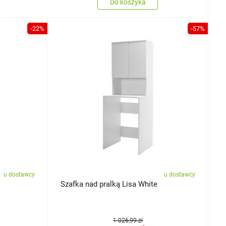
Do koszyka
-22%
-57%
u dostawcy
u dostawcy
Szafka nad pralką Lisa White
1 026,99 zł