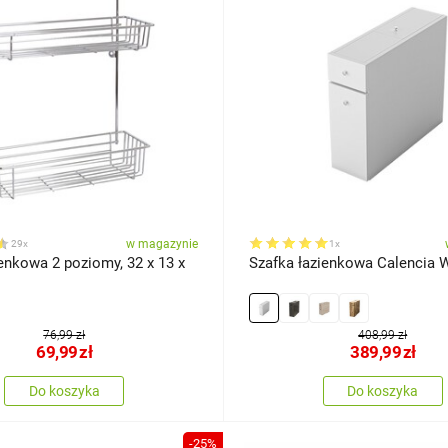
w magazynie
29x
1x
enkowa 2 poziomy, 32 x 13 x
Szafka łazienkowa Calencia 
76,99 zł
408,99 zł
69,99
zł
389,99
zł
Do koszyka
Do koszyka
-25%