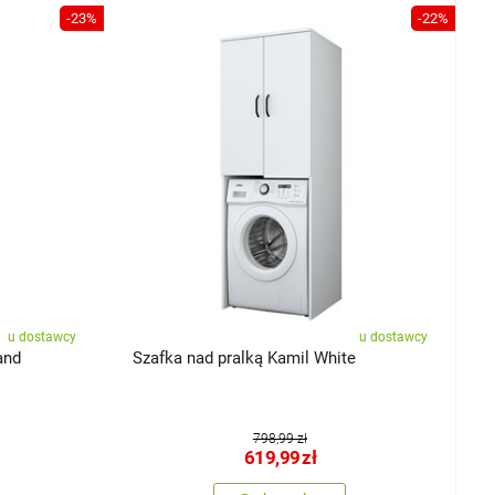
-23%
-22%
u dostawcy
u dostawcy
and
Szafka nad pralką Kamil White
798,99 zł
619,99
zł