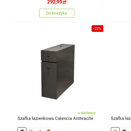
292,99
zł
Do koszyka
-22%
u dostawcy
Szafka łazienkowa Calencia Anthracite
Szafka łaz