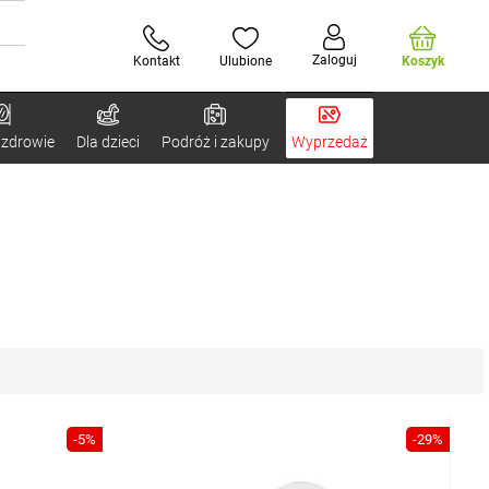
Zaloguj
Kontakt
Ulubione
Koszyk
 zdrowie
Dla dzieci
Podróż i zakupy
Wyprzedaż
-5%
-29%