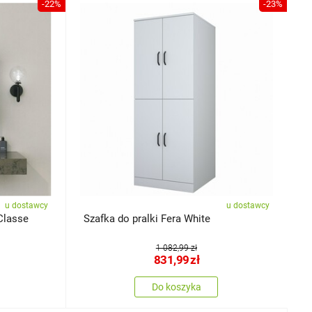
-22%
-23%
u dostawcy
u dostawcy
Classe
Szafka do pralki Fera White
1 082,99 zł
831,99
zł
Do koszyka