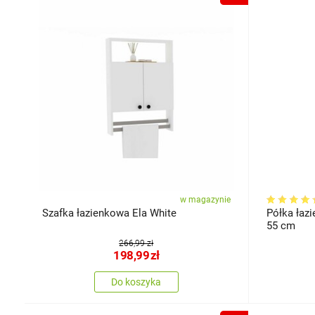
w magazynie
Szafka łazienkowa Ela White
Półka łazi
55 cm
266,99 zł
198,99
zł
Do koszyka