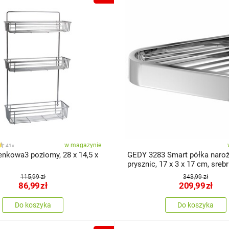
w magazynie
41x
enkowa3 poziomy, 28 x 14,5 x
GEDY 3283 Smart półka naro
prysznic, 17 x 3 x 17 cm, sreb
115,99 zł
343,99 zł
86,99
zł
209,99
zł
Do koszyka
Do koszyka