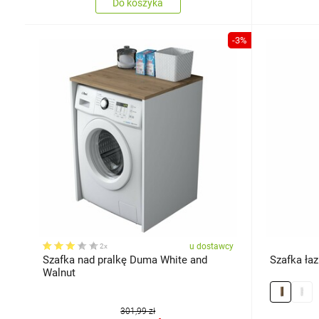
Do koszyka
-3%
u dostawcy
2x
Szafka nad pralkę Duma White and
Szafka ła
Walnut
301,99 zł