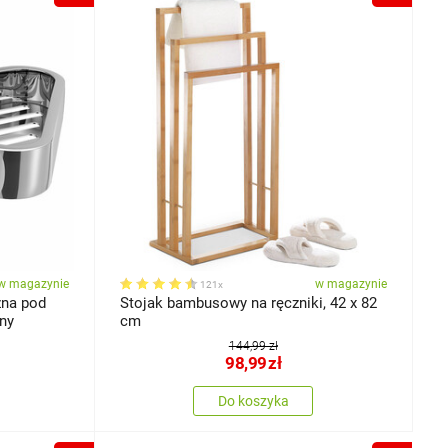
w magazynie
w magazynie
121x
żna pod
Stojak bambusowy na ręczniki, 42 x 82
rny
cm
144,99 zł
98,99
zł
Do koszyka