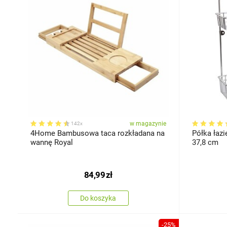
w magazynie
142x
4Home Bambusowa taca rozkładana na
Półka łazi
wannę Royal
37,8 cm
84,99
zł
Do koszyka
-25%