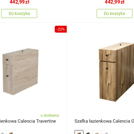
442,99
zł
442,99
zł
Do koszyka
Do koszyka
-22%
u dostawcy
ienkowa Calencia Travertine
Szafka łazienkowa Calencia 