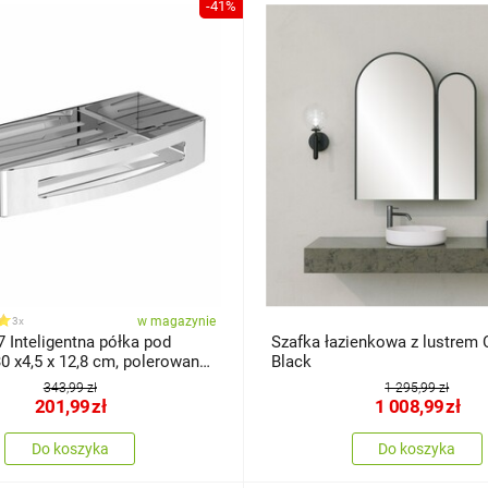
-41%
w magazynie
3x
 Inteligentna półka pod
Szafka łazienkowa z lustrem 
30 x4,5 x 12,8 cm, polerowana
Black
zewna
343,99 zł
1 295,99 zł
201,99
zł
1 008,99
zł
Do koszyka
Do koszyka