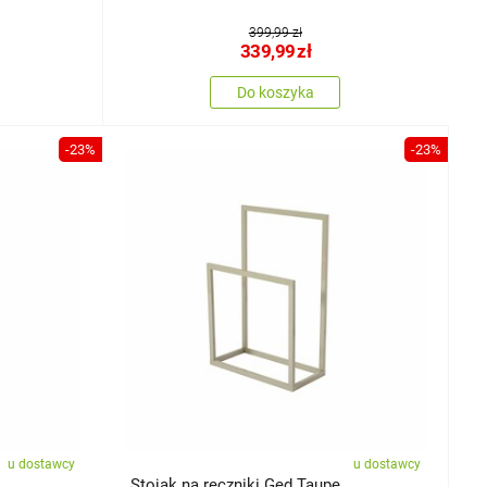
399,99 zł
339,99
zł
Do koszyka
-23%
-23%
u dostawcy
u dostawcy
Stojak na ręczniki Ged Taupe