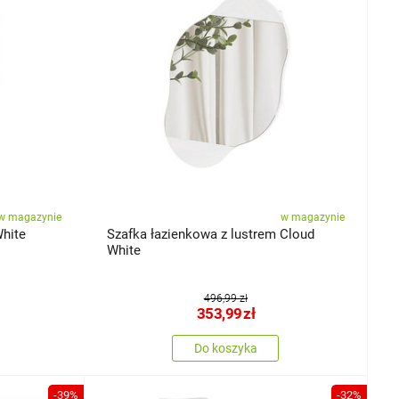
w magazynie
w magazynie
White
Szafka łazienkowa z lustrem Cloud
White
496,99 zł
353,99
zł
Do koszyka
-39%
-32%