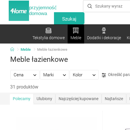
przyjemność
domowa
Tekstylia domowe
Meble
Dodatki i dekoracje
K
Meble
Meble łazienkowe
Meble łazienkowe
Cena
Marki
Kolor
Określić pa
31 produktów
Polecamy
Ulubiony
Najczęściej kupowane
Najtańsze