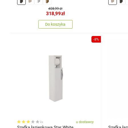
408,99 zł
318,99
zł
Do koszyka
-8%
u dostawcy
2x
Szafka łazienkowa Star White
Szafka ła