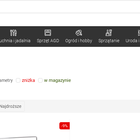
uchnia i jadalnia
Sprzęt AGD
Ogród i hobby
Sprzątanie
Uroda i
zniżka
w magazynie
rametry
Najdroższe
-9%