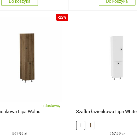
Do koszyka
Do koszyka
-22%
u dostawcy
zienkowa Lipa Walnut
Szafka łazienkowa Lipa White
567,99 zł
567,99 zł