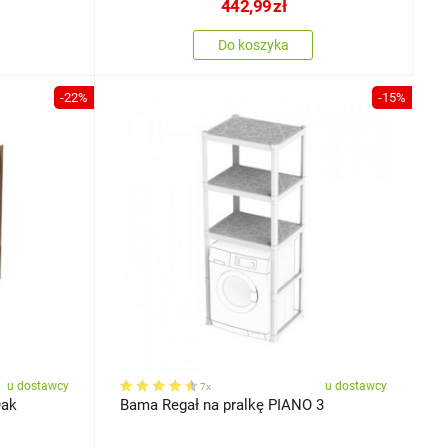
442,99
zł
Do koszyka
-22%
-15%
u dostawcy
u dostawcy
7x
Oak
Bama Regał na pralkę PIANO 3