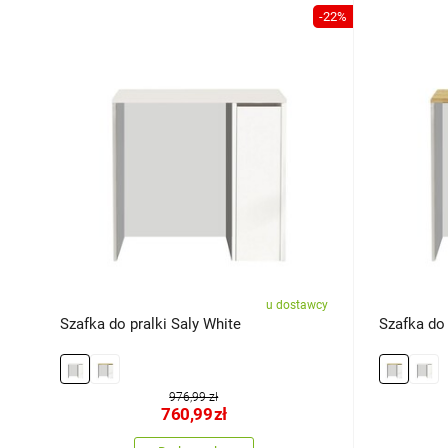
-22%
u dostawcy
Szafka do pralki Saly White
Szafka do 
976,99 zł
760,99
zł