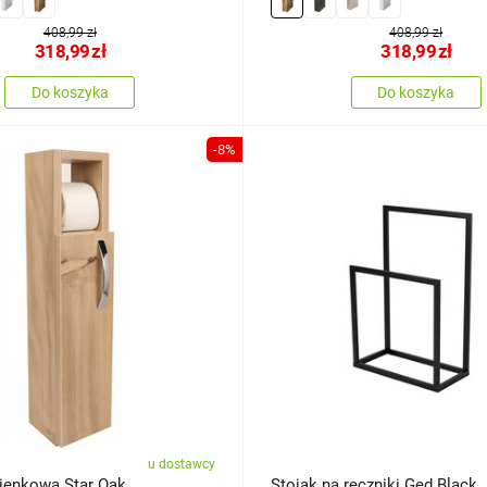
408,99 zł
408,99 zł
318,99
zł
318,99
zł
Do koszyka
Do koszyka
-8%
u dostawcy
zienkowa Star Oak
Stojak na ręczniki Ged Black