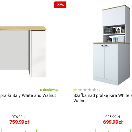
-22%
u dostawcy
1x
pralki Saly White and Walnut
Szafka nad pralkę Kira White 
Walnut
976,99 zł
905,99 zł
759,99
zł
699,99
zł