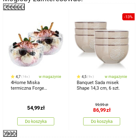
Previous
%
-13%
4,7
w magazynie
4,5
w magazynie
16x
9x
4Home Miska
Banquet Sada misek
termiczna Forge
Shape 14,3 cm, 6 szt.
Hot&Cool 300 ml, 2 szt.
99,99 zł
54,99
zł
86,99
zł
Do koszyka
Do koszyka
Next