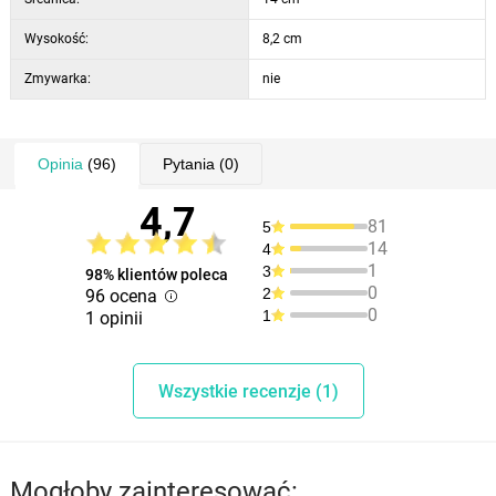
Wysokość:
8,2 cm
Zmywarka:
nie
Opinia
(96)
Pytania
(0)
4,7
81
5
14
4
1
3
98% klientów poleca
0
2
96 ocena
0
1
1 opinii
Wszystkie recenzje (1)
Mogłoby zainteresować: