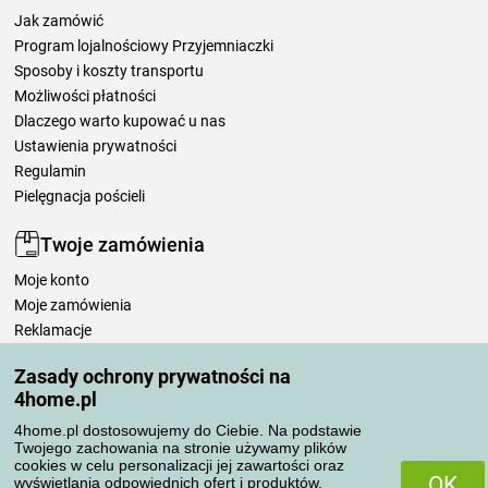
Jak zamówić
Program lojalnościowy Przyjemniaczki
Sposoby i koszty transportu
Możliwości płatności
Dlaczego warto kupować u nas
Ustawienia prywatności
Regulamin
Pielęgnacja pościeli
Twoje zamówienia
Moje konto
Moje zamówienia
Reklamacje
Odstąpienie od umowy
Zasady ochrony prywatności na
Zasady przetwarzania recenzji
4home.pl
4home.pl dostosowujemy do Ciebie. Na podstawie
Sposoby transportu
Twojego zachowania na stronie używamy plików
cookies w celu personalizacji jej zawartości oraz
OK
wyświetlania odpowiednich ofert i produktów.