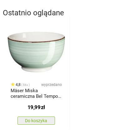
Ostatnio oglądane
4,8
wyprzedano
56x
Mäser Miska
ceramiczna Bel Tempo
14 cm, zielony
19,99
zł
Do koszyka