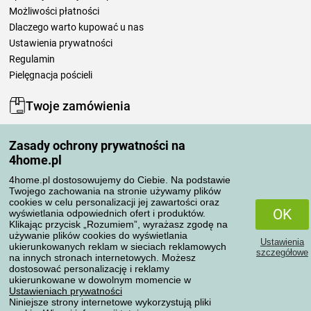
Możliwości płatności
Dlaczego warto kupować u nas
Ustawienia prywatności
Regulamin
Pielęgnacja pościeli
Twoje zamówienia
Moje konto
Zasady ochrony prywatności na
Moje zamówienia
4home.pl
Reklamacje
Odstąpienie od umowy
4home.pl dostosowujemy do Ciebie. Na podstawie
Twojego zachowania na stronie używamy plików
Zasady przetwarzania recenzji
cookies w celu personalizacji jej zawartości oraz
OK
wyświetlania odpowiednich ofert i produktów.
Klikając przycisk „Rozumiem”, wyrażasz zgodę na
Sposoby transportu
używanie plików cookies do wyświetlania
Ustawienia
ukierunkowanych reklam w sieciach reklamowych
szczegółowe
na innych stronach internetowych. Możesz
dostosować personalizację i reklamy
Metody płatności
ukierunkowane w dowolnym momencie w
Ustawieniach prywatności
Niniejsze strony internetowe wykorzystują pliki