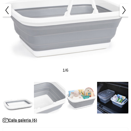
1/6
Cała galeria (6)