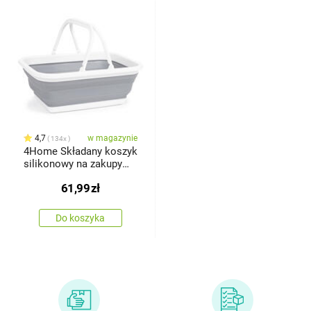
4,7
w magazynie
134x
4Home Składany koszyk
silikonowy na zakupy
Clean
61,99
zł
Do koszyka