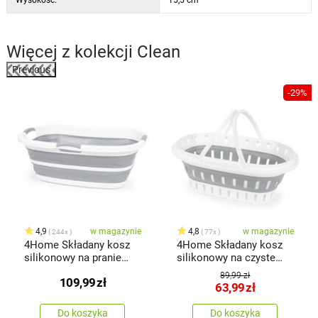
Wymiary złożonego koszyka: 28 x 38 x 5,5 cm
Wymiary rozłożonego koszyka: 28 x 38 x 15,5 cm
Więcej z kolekcji
Clean
Previous
%
-29%
4,9
w magazynie
4,8
w magazynie
244x
77x
4Home Składany kosz
4Home Składany kosz
silikonowy na pranie
silikonowy na czyste
Clean
ubrania Clean
89,99 zł
109,99
zł
63,99
zł
Do koszyka
Do koszyka