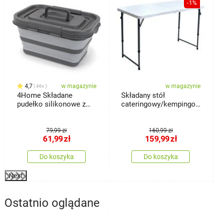
-1%
4,7
w magazynie
w magazynie
46x
4Home Składane
Składany stół
pudełko silikonowe z
cateringowy/kempingowy
pokrywką do
Franke
przechowywania
79,99 zł
160,99 zł
61,99
zł
159,99
zł
Do koszyka
Do koszyka
Next
Ostatnio oglądane