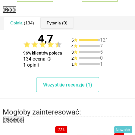
Next
Opinia
(134)
Pytania
(0)
4,7
121
5
7
4
5
3
96% klientów poleca
0
2
134 ocena
1
1
1 opinii
Wszystkie recenzje (1)
Mogłoby zainteresować:
Previous
-23%
Nowość