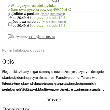
W magazynie ostatnia sztuka
Darmowa wysyłka powyżej 499,00 zł
Odbiór w punkcie
(więcej informacji)
od 20,49 zł
|
doręczymy
środa 12.8.
Dostawa na adres
(więcej informacji)
od 20,49 zł
|
doręczymy
środa 12.8.
Uzyskasz
1 Przyjemniaczka
Numer katalogowy:
702872
Opis
Elegancki szklany zegar ścienny o nowoczesnym, czystym designie
stanie się dominującym elementem Państwa domu. Tarcza w
intensywnej czerni z chromowanymi wytłoczonymi cyframi i
Włoska firma Lowell specjalizuje się w produkcji designerskich
metalowymi wskazówkami. Kwarcowy mechanizm zegara zasilany
zegarów od 1972 roku. Modne wzory i kolekcje dla tej marki są
baterią AA. Materiał zegara: metal, szkło.
projektowane z włoską wrażliwością przez znane krajowe studia i
Więcej
projektantów. Następnie Lowell wprowadza te projekty do swoich
produktów, które od dziesięcioleci są z powodzeniem eksportowane
Parametry