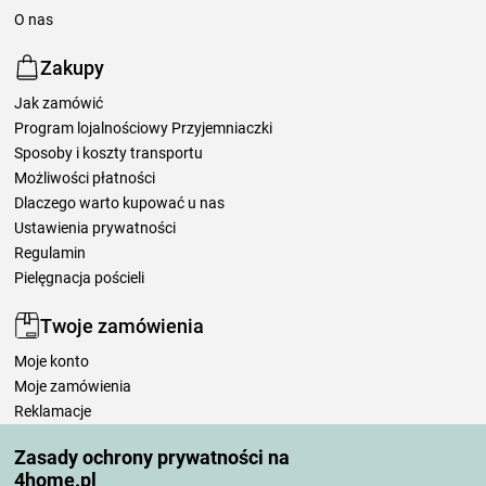
O nas
Zakupy
Jak zamówić
Program lojalnościowy Przyjemniaczki
Sposoby i koszty transportu
Możliwości płatności
Dlaczego warto kupować u nas
Ustawienia prywatności
Regulamin
Pielęgnacja pościeli
Twoje zamówienia
Moje konto
Moje zamówienia
Reklamacje
Odstąpienie od umowy
Zasady ochrony prywatności na
Zasady przetwarzania recenzji
4home.pl