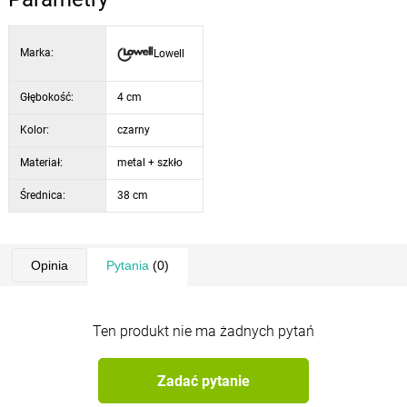
w całej Europie.
Marka:
Lowell
Głębokość:
4 cm
Kolor:
czarny
Materiał:
metal + szkło
Średnica:
38 cm
Opinia
Pytania
(0)
Ten produkt nie ma żadnych pytań
Zadać pytanie