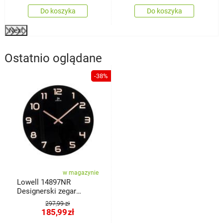
Do koszyka
Do koszyka
Next
Ostatnio oglądane
-38%
w magazynie
Lowell 14897NR
Designerski zegar
ścienny śr. 38 cm
297,99 zł
185,99
zł