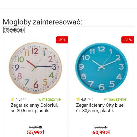
Mogłoby zainteresować:
Previous
%
-39%
-31%
4,5
w magazynie
4,8
w magazynie
10x
3x
Zegar ścienny Colorful,
Zegar ścienny City blue,
śr. 30,5 cm, plastik
śr. 30,5 cm, plastik
91,99 zł
87,99 zł
55,99
zł
60,99
zł