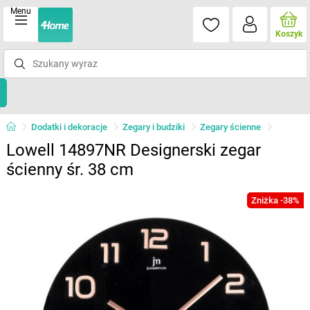
Menu
Koszyk
Dodatki i dekoracje
Zegary i budziki
Zegary ścienne
Lowell 14897NR Designerski zegar
ścienny śr. 38 cm
Zniżka -38%