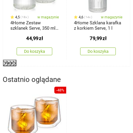
4,5
w magazynie
4,6
w magazynie
18x
14x
4Home Zestaw
4Home Szklana karafka
szklanek Serve, 350 ml,
z korkiem Serve, 1 l
2 szt.
44,99
zł
79,99
zł
Do koszyka
Do koszyka
Next
Ostatnio oglądane
-48%