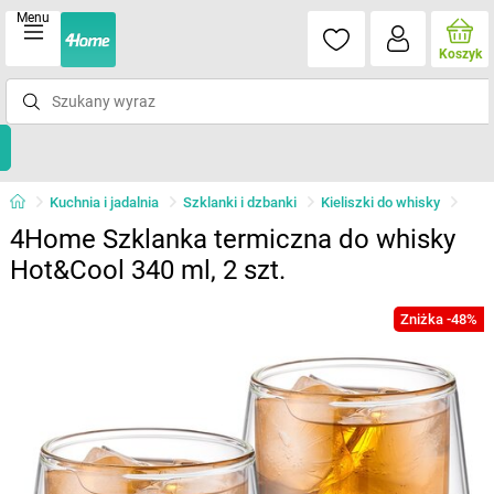
Menu
Koszyk
Kuchnia i jadalnia
Szklanki i dzbanki
Kieliszki do whisky
4Home Szklanka termiczna do whisky
Hot&Cool 340 ml, 2 szt.
Zniżka -48%