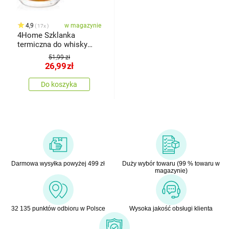
4,9
w magazynie
17x
4Home Szklanka
termiczna do whisky
Hot&Cool 340 ml, 2 szt.
51,99 zł
26,99
zł
Do koszyka
Darmowa wysyłka powyżej 499 zł
Duży wybór towaru (99 % towaru w
magazynie)
32 135 punktów odbioru w Polsce
Wysoka jakość obsługi klienta