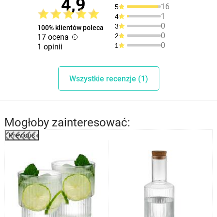
4,9
16
5
1
4
0
3
100% klientów poleca
0
2
17 ocena
0
1
1 opinii
Wszystkie recenzje (1)
Mogłoby zainteresować:
Previous