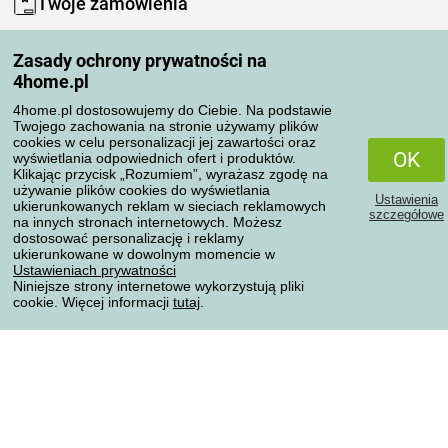
Twoje zamówienia
Moje konto
Zasady ochrony prywatności na
Moje zamówienia
4home.pl
Reklamacje
Odstąpienie od umowy
4home.pl dostosowujemy do Ciebie. Na podstawie
Twojego zachowania na stronie używamy plików
Zasady przetwarzania recenzji
cookies w celu personalizacji jej zawartości oraz
OK
wyświetlania odpowiednich ofert i produktów.
Klikając przycisk „Rozumiem”, wyrażasz zgodę na
Sposoby transportu
używanie plików cookies do wyświetlania
Ustawienia
ukierunkowanych reklam w sieciach reklamowych
szczegółowe
na innych stronach internetowych. Możesz
dostosować personalizację i reklamy
Metody płatności
ukierunkowane w dowolnym momencie w
Ustawieniach prywatności
Niniejsze strony internetowe wykorzystują pliki
cookie. Więcej informacji
tutaj
.
Niezawodny sklep
Ochrona danych osobowych