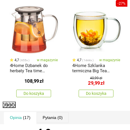
-27%
4,7
w magazynie
4,7
w magazynie
655x
1444x
4Home Dzbanek do
4Home Szklanka
herbaty Tea time
termiczna Big Tea
Hot&Cool, 650 ml
Hot&Cool 480 ml, 1 szt.
40,99 zł
108,99
zł
29,99
zł
Do koszyka
Do koszyka
Next
Opinia
(17)
Pytania
(0)