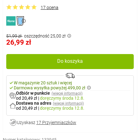
17 ocena
51,99 zł
oszczędność 25,00 zł
26,99 zł
Do koszyka
W magazynie 20 sztuk i więcej
Darmowa wysyłka powyżej 499,00 zł
Odbiór w punkcie
(więcej informacji)
od 20,49 zł
|
doręczymy
środa 12.8.
Dostawa na adres
(więcej informacji)
od 20,49 zł
|
doręczymy
środa 12.8.
Uzyskasz
17 Przyjemniaczków
Numer katalogowy:
133945