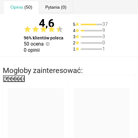
Opinia
(50)
Pytania
(0)
4,6
37
5
9
4
3
3
96% klientów poleca
0
2
50 ocena
1
1
0 opinii
Mogłoby zainteresować:
Previous
%