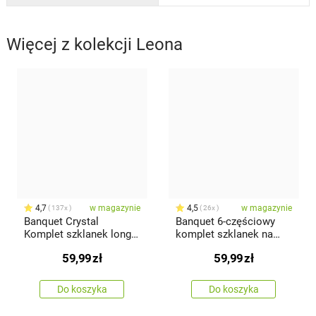
Więcej z kolekcji
Leona
4,7
w magazynie
4,5
w magazynie
137x
26x
Banquet Crystal
Banquet 6-częściowy
Komplet szklanek long
komplet szklanek na
drink Leona 380 ml, 6
likier Leona, 60 ml
59,99
zł
59,99
zł
szt.
Do koszyka
Do koszyka