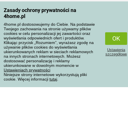
Moje konto
Zasady ochrony prywatności na
Moje zamówienia
4home.pl
Reklamacje
Odstąpienie od umowy
4home.pl dostosowujemy do Ciebie. Na podstawie
Twojego zachowania na stronie używamy plików
Zasady przetwarzania recenzji
cookies w celu personalizacji jej zawartości oraz
OK
wyświetlania odpowiednich ofert i produktów.
Klikając przycisk „Rozumiem”, wyrażasz zgodę na
Sposoby transportu
używanie plików cookies do wyświetlania
Ustawienia
ukierunkowanych reklam w sieciach reklamowych
szczegółowe
na innych stronach internetowych. Możesz
dostosować personalizację i reklamy
Metody płatności
ukierunkowane w dowolnym momencie w
Ustawieniach prywatności
Niniejsze strony internetowe wykorzystują pliki
cookie. Więcej informacji
tutaj
.
Niezawodny sklep
Ochrona danych osobowych