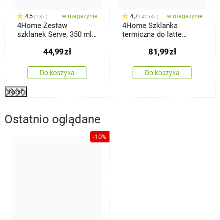
4,5
w magazynie
4,7
w magazynie
18x
4258x
4Home Zestaw
4Home Szklanka
szklanek Serve, 350 ml,
termiczna do latte
2 szt.
Hot&Cool 410 ml, 2 szt.
44,99
zł
81,99
zł
Do koszyka
Do koszyka
Next
Ostatnio oglądane
-10%