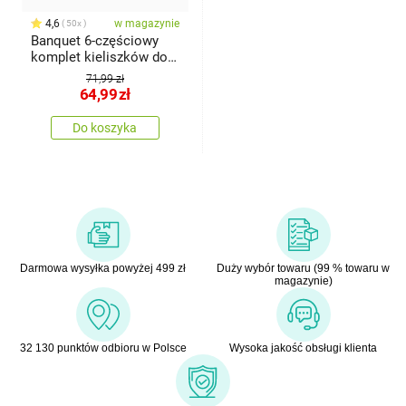
4,6
w magazynie
50x
Banquet 6-częściowy
komplet kieliszków do
białego wina LEONA,
71,99 zł
340 ml
64,99
zł
Do koszyka
Darmowa wysyłka powyżej 499 zł
Duży wybór towaru (99 % towaru w
magazynie)
32 130 punktów odbioru w Polsce
Wysoka jakość obsługi klienta