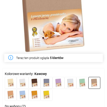
Teraz ten produkt ogląda
W tym tygodniu produkt kupiło
5 klientów
15 klientów
Kolorowe warianty:
Kawowy
Do wyboru (7)