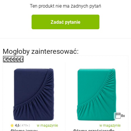
Ten produkt nie ma żadnych pytań
Zadać pytanie
Mogłoby zainteresować:
Previous
8x
4,6
w magazynie
w magazynie
470x
4Home jersey
4Home prześcieradło