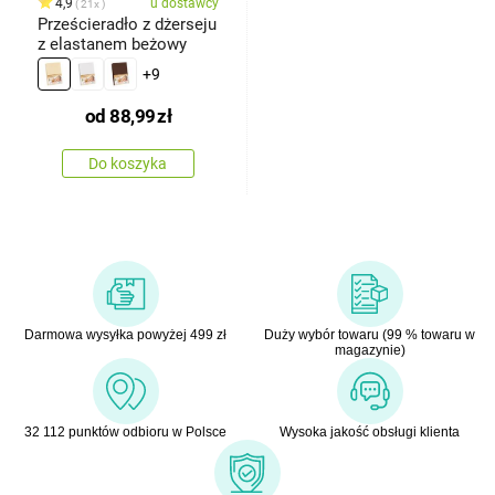
4,9
u dostawcy
21x
Prześcieradło z dżerseju
z elastanem beżowy
+9
od
88,99
zł
Do koszyka
Darmowa wysyłka powyżej 499 zł
Duży wybór towaru (99 % towaru w
magazynie)
32 112 punktów odbioru w Polsce
Wysoka jakość obsługi klienta