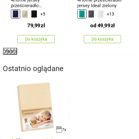
prześcieradło
jersey Ideal zielony
ciemnoniebieski, 180 x
+5
+13
200 cm
79,99
zł
od
49,99
zł
Do koszyka
Do koszyka
Next
Ostatnio oglądane
7x