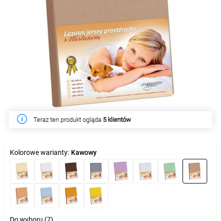
Teraz ten produkt ogląda
W tym tygodniu produkt kupiło
5 klientów
15 klientów
Kolorowe warianty:
Kawowy
Do wyboru (7)