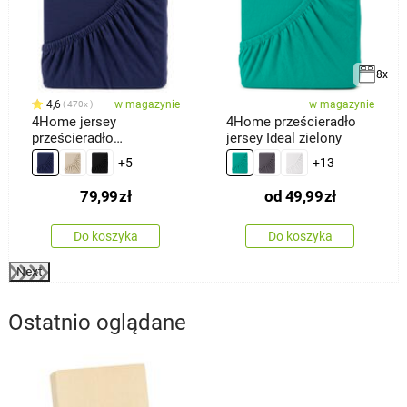
8x
4,6
w magazynie
w magazynie
470x
4Home jersey
4Home prześcieradło
prześcieradło
jersey Ideal zielony
ciemnoniebieski, 180 x
+5
+13
200 cm
79,99
zł
od
49,99
zł
Do koszyka
Do koszyka
Next
Ostatnio oglądane