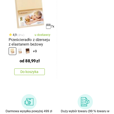
7x
4,9
u dostawcy
21x
Prześcieradło z dżerseju
z elastanem beżowy
+9
od
88,99
zł
Do koszyka
Darmowa wysyłka powyżej 499 zł
Duży wybór towaru (99 % towaru w