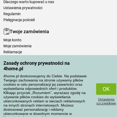
Dlaczego warto kupować u nas
Ustawienia prywatności
Regulamin
Pielęgnacja pościeli
Twoje zamówienia
Moje konto
Moje zamówienia
Reklamacje
Odstąpienie od umowy
Zasady ochrony prywatności na
Zasady przetwarzania recenzji
4home.pl
4home.pl dostosowujemy do Ciebie. Na podstawie
Sposoby transportu
Twojego zachowania na stronie używamy plików
cookies w celu personalizacji jej zawartości oraz
OK
wyświetlania odpowiednich ofert i produktów.
Klikając przycisk „Rozumiem”, wyrażasz zgodę na
Metody płatności
używanie plików cookies do wyświetlania
Ustawienia
ukierunkowanych reklam w sieciach reklamowych
szczegółowe
na innych stronach internetowych. Możesz
dostosować personalizację i reklamy
ukierunkowane w dowolnym momencie w
Niezawodny sklep