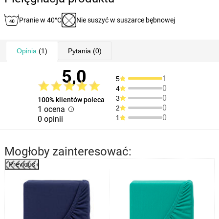
Pranie w 40°C
Nie suszyć w suszarce bębnowej
Opinia
(1)
Pytania
(0)
5,0
1
5
0
4
0
3
100% klientów poleca
0
2
1 ocena
0
1
0 opinii
Mogłoby zainteresować:
Previous