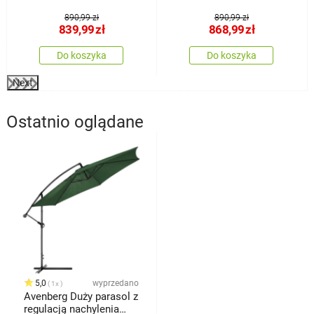
890,99 zł
890,99 zł
839,99
zł
868,99
zł
Do koszyka
Do koszyka
Next
Ostatnio oglądane
5,0
wyprzedano
1x
Avenberg Duży parasol z
regulacją nachylenia