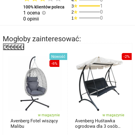
1
3
100% klientów poleca
0
2
1 ocena
0
1
0 opinii
Mogłoby zainteresować:
Previous
%
Nowość
-2%
-6%
w magazynie
w magazynie
Avenberg Fotel wiszący
Avenberg Huśtawka
Malibu
ogrodowa dla 3 osób
Aruba