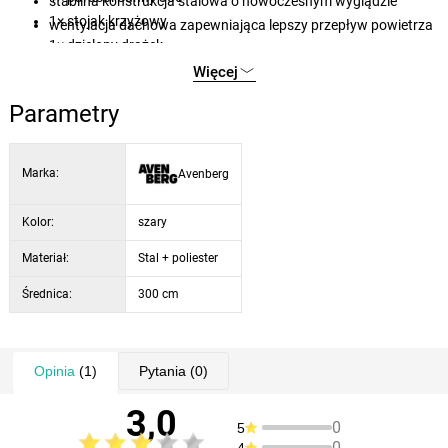
stabilna konstrukcja stalowa o nowoczesnym wyglądzie
1× stojak krzyżowy
wentylacja dachowa zapewniająca lepszy przepływ powietrza
1× dzielony drążek
1× instrukcja obsługi
Więcej
Parametry
Marka:
Avenberg
Kolor:
szary
Materiał:
Stal + poliester
Średnica:
300 cm
Opinia
(1)
Pytania
(0)
3,0
0
5
0
4