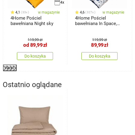
4x
4,1
w magazynie
4,6
w magazynie
33x
327x
4Home Pościel
4Home Pościel
bawełniana Night sky
bawełniana In Space,
140 x 200 cm, 70 x 90
cm
119,99 zł
119,99 zł
od
89,99
zł
89,99
zł
Do koszyka
Do koszyka
Next
Ostatnio oglądane