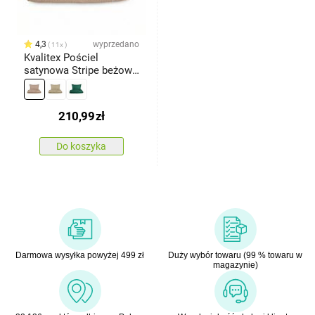
4,3
wyprzedano
11x
Kvalitex Pościel
satynowa Stripe beżowy,
140 x 200 cm, 70 x 90
cm
210,99
zł
Do koszyka
Darmowa wysyłka powyżej 499 zł
Duży wybór towaru (99 % towaru w
magazynie)