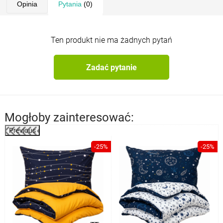
Opinia
Pytania
(0)
Ten produkt nie ma żadnych pytań
Zadać pytanie
Mogłoby zainteresować:
Previous
%
-25%
-25%