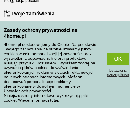
Pielęgnacja pościeli
Twoje zamówienia
Moje konto
Zasady ochrony prywatności na
Moje zamówienia
4home.pl
Reklamacje
Odstąpienie od umowy
4home.pl dostosowujemy do Ciebie. Na podstawie
Twojego zachowania na stronie używamy plików
Zasady przetwarzania recenzji
cookies w celu personalizacji jej zawartości oraz
OK
wyświetlania odpowiednich ofert i produktów.
Klikając przycisk „Rozumiem”, wyrażasz zgodę na
Sposoby transportu
używanie plików cookies do wyświetlania
Ustawienia
ukierunkowanych reklam w sieciach reklamowych
szczegółowe
na innych stronach internetowych. Możesz
dostosować personalizację i reklamy
Metody płatności
ukierunkowane w dowolnym momencie w
Ustawieniach prywatności
Niniejsze strony internetowe wykorzystują pliki
cookie. Więcej informacji
tutaj
.
Niezawodny sklep