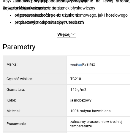
Aby zachować wygląd, zalecamy
subtelny połysk i ponadczasowy wygląd
prasowanie na lewej stronie
,
najlepiej po delikatnym zwilżeniu.
Zawartość opakowania
praktyczne zapięcie na zamek błyskawiczny
odpowiednia zarówno do użytku domowego, jak i hotelowego
1× poszwa na kołdrę 140 × 200 cm
produkt wyprodukowany w Czechach
1× poszewka na poduszkę 70 × 90 cm
łatwa konserwacja i prasowanie
Więcej
Parametry
Marka:
Kvalitex
Gęstość włókien:
TC210
Gramatura:
145 g/m2
Kolor:
jasnobeżowy
Materiał:
100% satyna bawełniana
zalecamy prasowanie w średniej
Prasowanie:
temperaturze