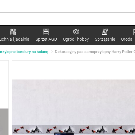
uchnia i jadalnia
Sprzęt AGD
Ogród i hobby
Sprzątanie
Uroda i
zylepne bordiury na ścianę
Dekoracyjny pas samoprzylepny Harry Potter Q