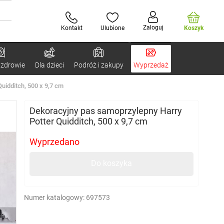
Zaloguj
Kontakt
Ulubione
Koszyk
 zdrowie
Dla dzieci
Podróż i zakupy
Wyprzedaż
uidditch, 500 x 9,7 cm
Dekoracyjny pas samoprzylepny Harry
Potter Quidditch, 500 x 9,7 cm
Wyprzedano
Do koszyka
Numer katalogowy:
697573