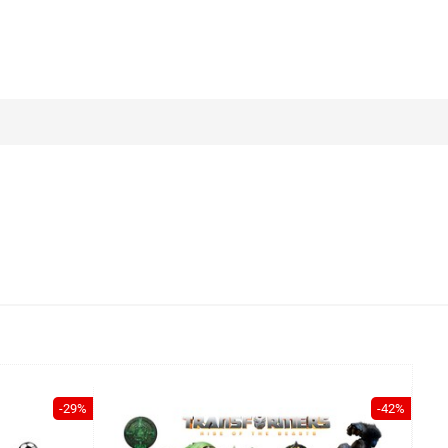
-29%
-42%