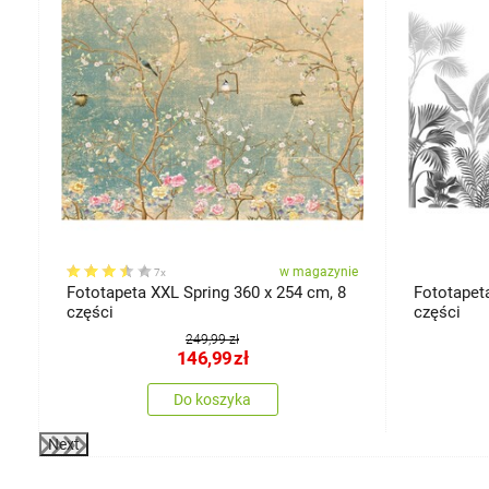
ie
w magazynie
7x
Fototapeta XXL Spring 360 x 254 cm, 8
Fototapet
części
części
249,99 zł
146,99
zł
Do koszyka
Next