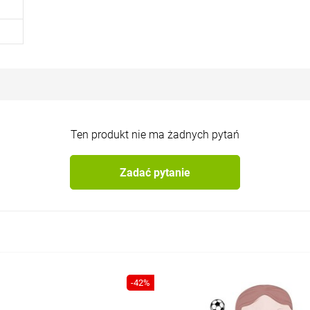
pod nadzorem osób dorosłych. Należy przechowywać i chronić przed dziećmi do lat 3 z uwagi na niebezpieczeństwo uduszenia.
Ten produkt nie ma żadnych pytań
Zadać pytanie
-42%