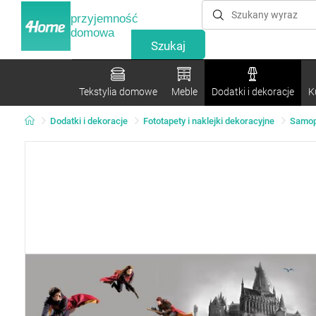
przyjemność
domowa
Tekstylia domowe
Meble
Dodatki i dekoracje
K
Dodatki i dekoracje
Fototapety i naklejki dekoracyjne
Samopr