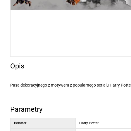
Opis
Pasa dekoracyjnego z motywem z popularnego serialu Harry Potter nie powinno zabraknąć w żadnym pokoju dziecka. Każde dziecko z
pewnością ucieszy się z dekoracyjnego pasa z obrazkami.
Można zastosować go oddzielnie lub w
Aplikacja jest bardzo łatwa. Na czystej i gładkiej powierzchnię należy narysować linię poziomą i umieścić na niej pas dekoracyjny. Przed
Parametry
końcowym dociśnięciem pasa należy upewnić się, że został on poprawnie umieszczony. By ułatwić naklejanie pasa dekoracyjnego, można go
podgrzać za pomocą suszarki. Należy nanosić pas bezpośrednio na ścianę, nie na tapetę. Jeżeli chcesz usunąć pas, wystarczy, że go lekko
Bohater:
Harry Potter
pociągniesz. Materiał: folia samoprzylepna PVC.