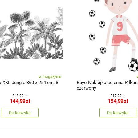
w magazynie
a XXL Jungle 360 x 254 cm, 8
Bayo Naklejka ścienna Piłkarz
czerwony
249,99 zł
217,99 zł
144,99
zł
154,99
zł
Do koszyka
Do koszyka