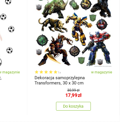
w magazynie
w magazynie
1x
,
Dekoracja samoprzylepna
B
Transformers, 30 x 30 cm
w
30,99 zł
17,99
zł
Do koszyka