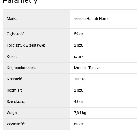
Parametry
Kolor: szary i złote nogi
Marka:
Hanah Home
Głębokość:
59 cm
Ilość sztuk w zestawie:
2 szt.
Kolor:
szary
Kraj pochodzenia:
Made in Türkiye
Nośność:
100 kg
Rozmiar:
2 szt.
Szerokość:
48 cm
Waga:
7,84 kg
Wysokość:
80 cm