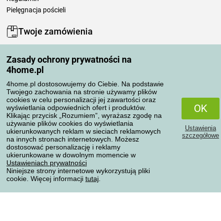
Pielęgnacja pościeli
Twoje zamówienia
Moje konto
Zasady ochrony prywatności na
Moje zamówienia
4home.pl
Reklamacje
Odstąpienie od umowy
4home.pl dostosowujemy do Ciebie. Na podstawie
Twojego zachowania na stronie używamy plików
Zasady przetwarzania recenzji
cookies w celu personalizacji jej zawartości oraz
OK
wyświetlania odpowiednich ofert i produktów.
Klikając przycisk „Rozumiem”, wyrażasz zgodę na
Sposoby transportu
używanie plików cookies do wyświetlania
Ustawienia
ukierunkowanych reklam w sieciach reklamowych
szczegółowe
na innych stronach internetowych. Możesz
dostosować personalizację i reklamy
Metody płatności
ukierunkowane w dowolnym momencie w
Ustawieniach prywatności
Niniejsze strony internetowe wykorzystują pliki
cookie. Więcej informacji
tutaj
.
Niezawodny sklep