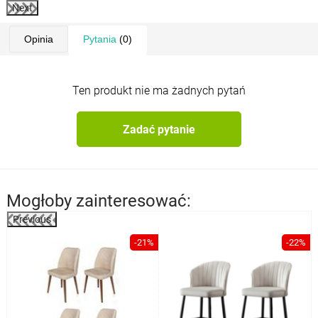
Next
Opinia
Pytania
(0)
Ten produkt nie ma żadnych pytań
Zadać pytanie
Mogłoby zainteresować:
Previous
%
-21%
-22%