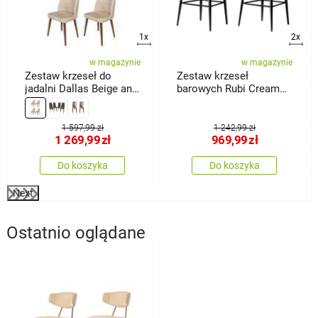
1x
2x
w magazynie
w magazynie
Zestaw krzeseł do
Zestaw krzeseł
jadalni Dallas Beige and
barowych Rubi Cream
Brown, 4 szt.
and Black, 2 szt.
1 597,99 zł
1 242,99 zł
1 269,99
zł
969,99
zł
Do koszyka
Do koszyka
Next
Ostatnio oglądane