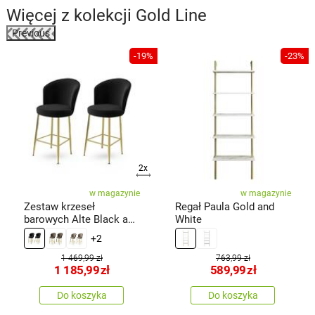
Więcej z kolekcji
Gold Line
Previous
%
-19%
-23%
2x
w magazynie
w magazynie
Zestaw krzeseł
Regał Paula Gold and
barowych Alte Black and
White
Gold, 2 szt.
+2
1 469,99 zł
763,99 zł
1 185,99
zł
589,99
zł
Do koszyka
Do koszyka