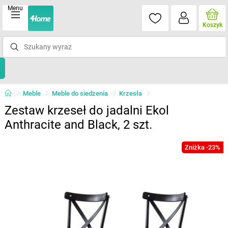
Menu
Koszyk
Meble
Meble do siedzenia
Krzesła
Zestaw krzeseł do jadalni Ekol
Anthracite and Black, 2 szt.
Zniżka -23%