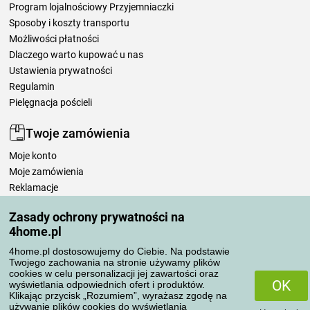
Program lojalnościowy Przyjemniaczki
Sposoby i koszty transportu
Możliwości płatności
Dlaczego warto kupować u nas
Ustawienia prywatności
Regulamin
Pielęgnacja pościeli
Twoje zamówienia
Moje konto
Moje zamówienia
Reklamacje
Odstąpienie od umowy
Zasady ochrony prywatności na
Zasady przetwarzania recenzji
4home.pl
4home.pl dostosowujemy do Ciebie. Na podstawie
Sposoby transportu
Twojego zachowania na stronie używamy plików
cookies w celu personalizacji jej zawartości oraz
OK
wyświetlania odpowiednich ofert i produktów.
Klikając przycisk „Rozumiem”, wyrażasz zgodę na
Metody płatności
używanie plików cookies do wyświetlania