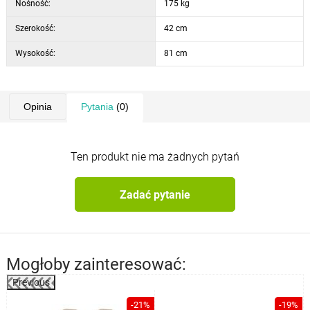
Nośność:
175 kg
Szerokość:
42 cm
Wysokość:
81 cm
Opinia
Pytania
(0)
Ten produkt nie ma żadnych pytań
Zadać pytanie
Mogłoby zainteresować:
Previous
-21%
-19%