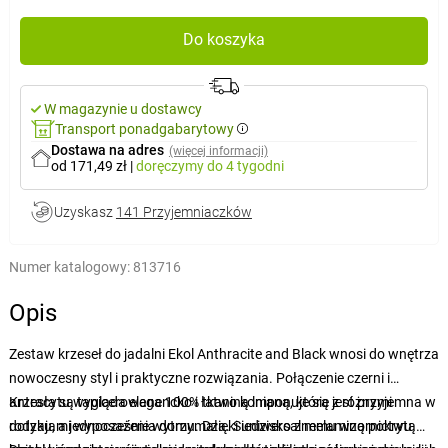
Do koszyka
W magazynie u dostawcy
Transport ponadgabarytowy
Dostawa na adres
(więcej informacji)
od 171,49 zł
|
doręczymy
do 4 tygodni
Uzyskasz
141 Przyjemniaczków
Numer katalogowy:
813716
Opis
Zestaw krzeseł do jadalni Ekol Anthracite and Black wnosi do wnętrza
nowoczesny styl i praktyczne rozwiązania. Połączenie czerni i
antracytu wygląda elegancko i łatwo komponuje się z różnymi
Krzesła są tapicerowane 100% tkaniną lnianą, która jest przyjemna w
rodzajami wyposażenia domu. Dzięki uniwersalnemu wzornictwu
dotyku, a jednocześnie wytrzymała. Siedzisko z melaminą pokrytą