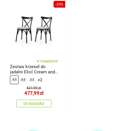
-23%
w magazynie
Zestaw krzeseł do
jadalni Ekol Cream and
Black, 2 szt.
+2
621,99 zł
477,99
zł
Do koszyka