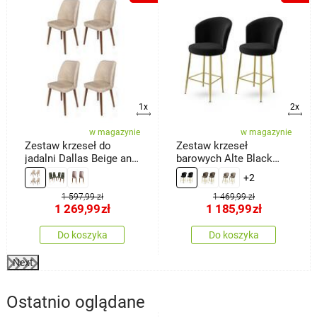
a
1x
2x
w magazynie
w magazynie
Zestaw krzeseł do
Zestaw krzeseł
jadalni Dallas Beige and
barowych Alte Black
Brown, 4 szt.
and Gold, 2 szt.
+2
1 597,99 zł
1 469,99 zł
1 269,99
zł
1 185,99
zł
Do koszyka
Do koszyka
Next
Ostatnio oglądane