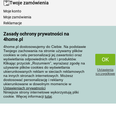
Twoje zamówienia
Moje konto
Moje zamówienia
Reklamacje
Odstąpienie od umowy
Zasady ochrony prywatności na
Zasady przetwarzania recenzji
4home.pl
4home.pl dostosowujemy do Ciebie. Na podstawie
Sposoby transportu
Twojego zachowania na stronie używamy plików
cookies w celu personalizacji jej zawartości oraz
OK
wyświetlania odpowiednich ofert i produktów.
Klikając przycisk „Rozumiem”, wyrażasz zgodę na
Metody płatności
używanie plików cookies do wyświetlania
Ustawienia
ukierunkowanych reklam w sieciach reklamowych
szczegółowe
na innych stronach internetowych. Możesz
dostosować personalizację i reklamy
ukierunkowane w dowolnym momencie w
Niezawodny sklep
Ustawieniach prywatności
Niniejsze strony internetowe wykorzystują pliki
cookie. Więcej informacji
tutaj
.
Ochrona danych osobowych