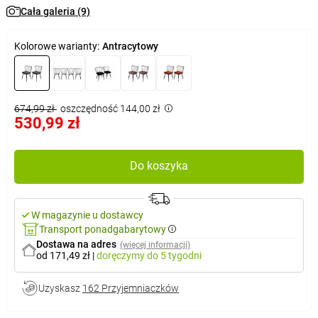
Cała galeria (9)
Kolorowe warianty:
Antracytowy
674,99 zł
oszczędność 144,00 zł
530,99 zł
Do koszyka
W magazynie u dostawcy
Transport ponadgabarytowy
Dostawa na adres
(więcej informacji)
od 171,49 zł
|
doręczymy
do 5 tygodni
Uzyskasz
162 Przyjemniaczków