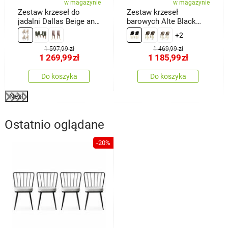
w magazynie
w magazynie
Zestaw krzeseł do
Zestaw krzeseł
jadalni Dallas Beige and
barowych Alte Black
Brown, 4 szt.
and Gold, 2 szt.
+2
1 597,99 zł
1 469,99 zł
1 269,99
zł
1 185,99
zł
Do koszyka
Do koszyka
Next
Ostatnio oglądane
-20%