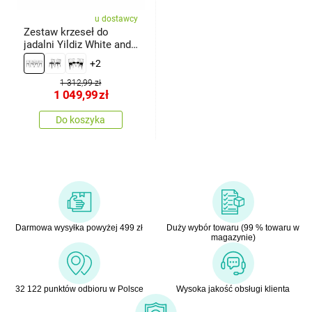
u dostawcy
Zestaw krzeseł do
jadalni Yildiz White and
Black, 4 szt.
+2
1 312,99 zł
1 049,99
zł
Do koszyka
Darmowa wysyłka powyżej 499 zł
Duży wybór towaru (99 % towaru w
magazynie)
32 122 punktów odbioru w Polsce
Wysoka jakość obsługi klienta