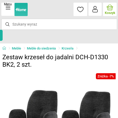
Menu
Koszyk
Meble
Meble do siedzenia
Krzesła
Zestaw krzeseł do jadalni DCH-D1330
BK2, 2 szt.
Zniżka -7%