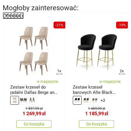
Mogłoby zainteresować:
Previous
-21%
-19%
a
1x
2x
w magazynie
w magazynie
Zestaw krzeseł do
Zestaw krzeseł
jadalni Dallas Beige and
barowych Alte Black
Brown, 4 szt.
and Gold, 2 szt.
+2
1 597,99 zł
1 469,99 zł
1 269,99
zł
1 185,99
zł
Do koszyka
Do koszyka