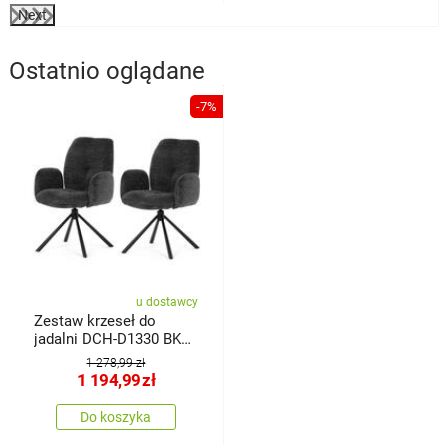
Next
Ostatnio oglądane
-7%
u dostawcy
Zestaw krzeseł do
jadalni DCH-D1330 BK2,
2 szt.
1 278,99 zł
1 194,99
zł
Do koszyka