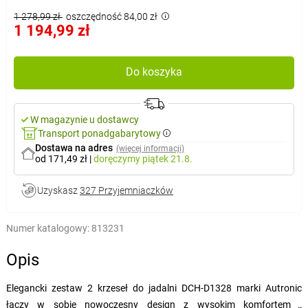
1 278,99 zł
oszczędność 84,00 zł
1 194,99 zł
Do koszyka
W magazynie u dostawcy
Transport ponadgabarytowy
Dostawa na adres
(więcej informacji)
od 171,49 zł
|
doręczymy
piątek 21.8.
Uzyskasz
327 Przyjemniaczków
Numer katalogowy:
813231
Opis
Elegancki zestaw 2 krzeseł do jadalni DCH-D1328 marki Autronic
łączy w sobie nowoczesny design z wysokim komfortem i