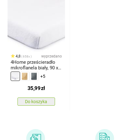
4,8
wyprzedano
658x
4Home prześcieradło
mikroflanela biały, 90 x
200 cm
+5
35,99
zł
Do koszyka