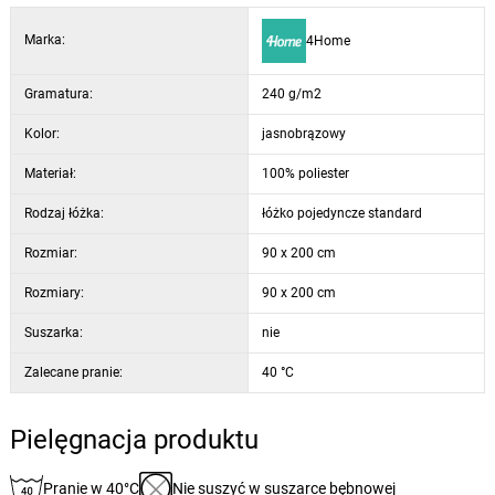
Twoje łóżko będzie z pewnością bardziej wygodne, a sen jeszcze
Marka:
4Home
lepszy.
Gramatura:
240 g/m2
Kolor:
jasnobrązowy
Materiał:
100% poliester
Rodzaj łóżka:
łóżko pojedyncze standard
Rozmiar:
90 x 200 cm
Rozmiary:
90 x 200 cm
Suszarka:
nie
Zalecane pranie:
40 °C
Pielęgnacja produktu
Pranie w 40°C
Nie suszyć w suszarce bębnowej