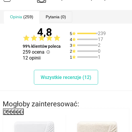
Opinia
(259)
Pytania
(0)
4,8
239
5
17
4
2
3
99% klientów poleca
0
2
259 ocena
1
1
12 opinii
Wszystkie recenzje (12)
Mogłoby zainteresować:
Previous
%