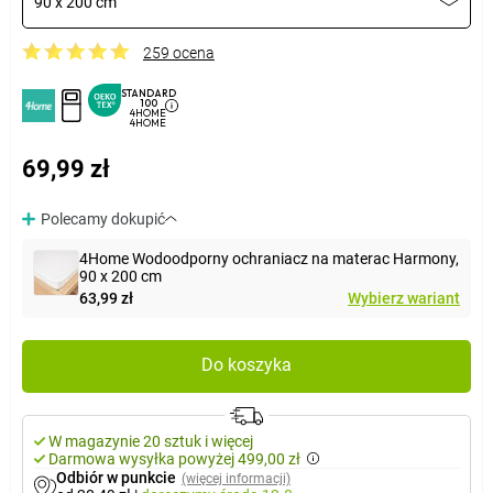
90 x 200 cm
259 ocena
STANDARD
100
4HOME
4HOME
69,99 zł
Polecamy dokupić
4Home Wodoodporny ochraniacz na materac Harmony,
90 x 200 cm
63,99 zł
Wybierz wariant
Do koszyka
W magazynie 20 sztuk i więcej
Darmowa wysyłka powyżej 499,00 zł
Odbiór w punkcie
(więcej informacji)