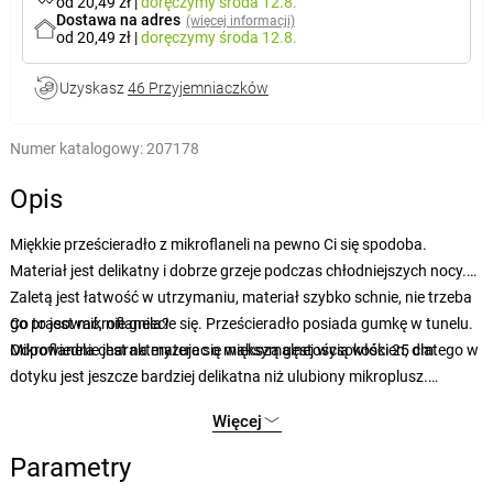
od 20,49 zł
|
doręczymy
środa 12.8.
Dostawa na adres
(więcej informacji)
od 20,49 zł
|
doręczymy
środa 12.8.
Uzyskasz
46 Przyjemniaczków
Numer katalogowy:
207178
Opis
Miękkie prześcieradło z mikroflaneli na pewno Ci się spodoba.
Materiał jest delikatny i dobrze grzeje podczas chłodniejszych nocy.
Zaletą jest łatwość w utrzymaniu, materiał szybko schnie, nie trzeba
go prasować, nie gniecie się. Prześcieradło posiada gumkę w tunelu.
Co to jest mikroflanela?
Odpowiednie jest na materac o maksymalnej wysokości 25 cm.
Mikroflanela charakteryzuje się większą gęstością włókien, dlatego w
dotyku jest jeszcze bardziej delikatna niż ulubiony mikroplusz.
Delikatne i krótkie włókna zapewnią komfortowe spanie. Dla
Więcej
wrażliwej skóry pościel z mikroflaneli jest tym najlepszym wyborem.
Właściwości termiczne doskonale sprawdzą się podczas chłodnych
Parametry
dni zimowych. Jeżeli lubisz mikroplusz, uwierz, że z mikroflanelą