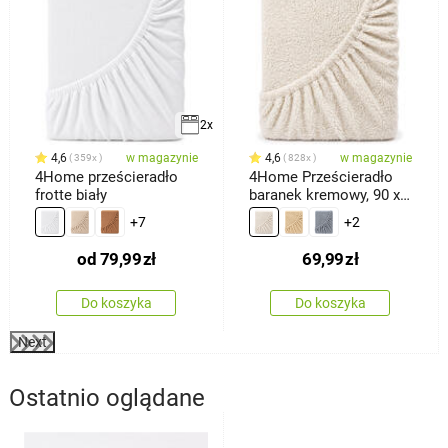
2x
4,6
w magazynie
4,6
w magazynie
359x
828x
4Home prześcieradło
4Home Prześcieradło
frotte biały
baranek kremowy, 90 x
200 cm
+7
+2
od
79,99
zł
69,99
zł
Do koszyka
Do koszyka
Next
Ostatnio oglądane