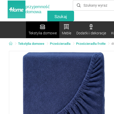
przyjemność
domowa
Tekstylia domowe
Meble
Dodatki i dekoracje
K
Tekstylia domowe
Prześcieradła
Prześcieradła frotte
4