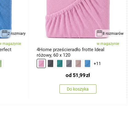
2 rozmiary
8 rozmiarów
w magazynie
w magazynie
erfect
4Home prześcieradło frotte Ideal
4
różowy, 60 x 120
7
+11
od
51,99
zł
Do koszyka