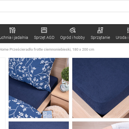
uchnia i jadalnia
Sprzęt AGD
Ogród i hobby
Sprzątanie
Uroda i
Home Prześcieradło frotte ciemnoniebieski, 180 x 200 cm