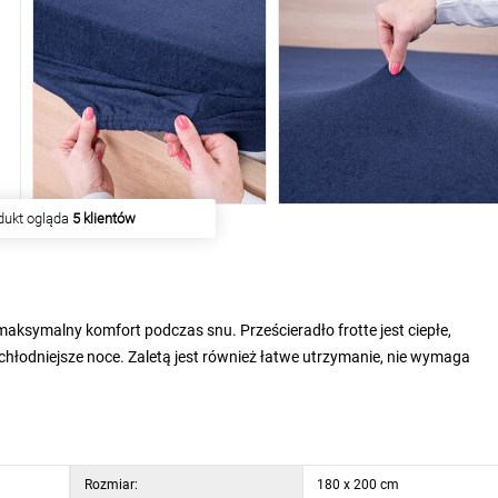
iu produkt kupiło
59 klientów
maksymalny komfort podczas snu. Prześcieradło frotte jest ciepłe,
 chłodniejsze noce. Zaletą jest również łatwe utrzymanie, nie wymaga
Rozmiar:
180 x 200 cm