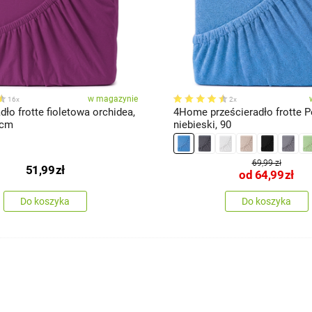
w magazynie
16x
2x
dło frotte fioletowa orchidea,
4Home prześcieradło frotte P
 cm
niebieski, 90
69,99 zł
51,99
zł
od
64,99
zł
Do koszyka
Do koszyka