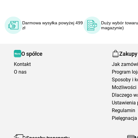
Darmowa wysyłka powyżej 499
Duży wybór towaru
zł
magazynie)
O spółce
Zakupy
Kontakt
Jak zamów
O nas
Program loj
Sposoby i k
Możliwości 
Dlaczego w
Ustawienia 
Regulamin
Pielęgnacja 