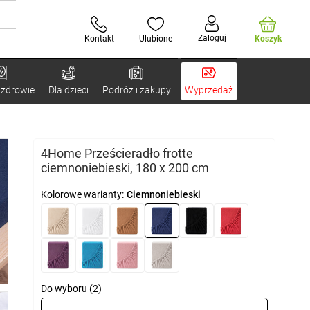
Zaloguj
Kontakt
Ulubione
Koszyk
 zdrowie
Dla dzieci
Podróż i zakupy
Wyprzedaż
4Home Prześcieradło frotte
ciemnoniebieski, 180 x 200 cm
Kolorowe warianty:
Ciemnoniebieski
Do wyboru (2)