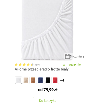
3 rozmiary
w magazynie
359x
4Home prześcieradło frotte biały
+4
od
79,99
zł
Do koszyka