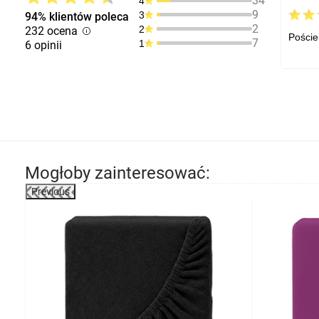
34
4
9
3
94% klientów poleca
2
2
232 ocena
Poście
7
1
6 opinii
Mogłoby zainteresować:
Previous