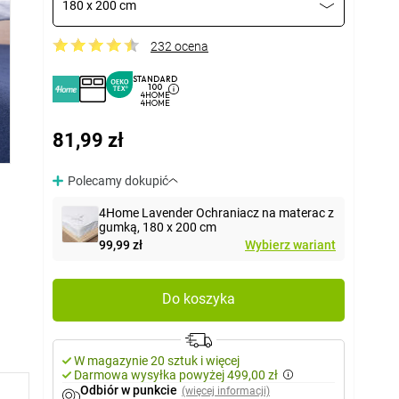
180 x 200 cm
232 ocena
STANDARD
100
4HOME
4HOME
81,99 zł
Polecamy dokupić
4Home Lavender Ochraniacz na materac z
gumką, 180 x 200 cm
99,99 zł
Wybierz wariant
Do koszyka
W magazynie 20 sztuk i więcej
Darmowa wysyłka powyżej 499,00 zł
Odbiór w punkcie
(więcej informacji)