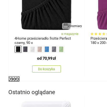
iarów
2 rozmiary
ie
w magazynie
4Home prześcieradło frotte Perfect
Prześciera
czarny, 90 x
180 x 200
od
70,99
zł
Do koszyka
Next
Ostatnio oglądane