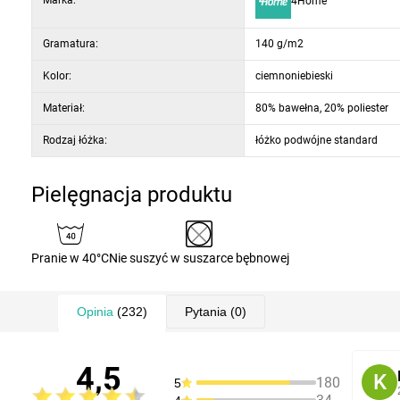
Marka:
4Home
Gramatura:
140 g/m2
Kolor:
ciemnoniebieski
Materiał:
80% bawełna, 20% poliester
Rodzaj łóżka:
łóżko podwójne standard
Pielęgnacja produktu
Pranie w 40°C
Nie suszyć w suszarce bębnowej
Opinia
(232)
Pytania
(0)
4,5
K
180
5