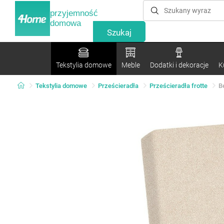
przyjemność
domowa
Tekstylia domowe
Meble
Dodatki i dekoracje
K
Tekstylia domowe
Prześcieradła
Prześcieradła frotte
B