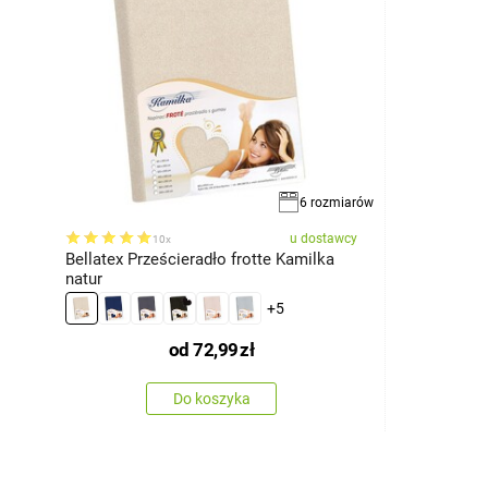
6 rozmiarów
u dostawcy
10x
Bellatex Prześcieradło frotte Kamilka
natur
+5
od
72,99
zł
Do koszyka