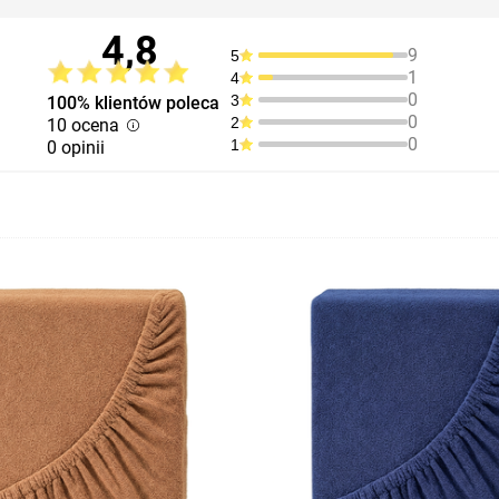
4,8
9
5
1
4
0
3
100% klientów poleca
0
2
10 ocena
0
1
0 opinii