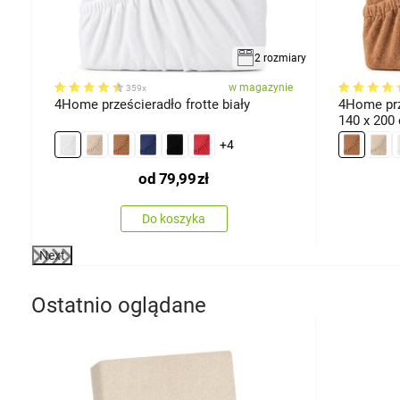
miary
2 rozmiary
ie
w magazynie
359x
4Home prześcieradło frotte biały
4Home prz
140 x 200
+4
od
79,99
zł
Do koszyka
Next
Ostatnio oglądane