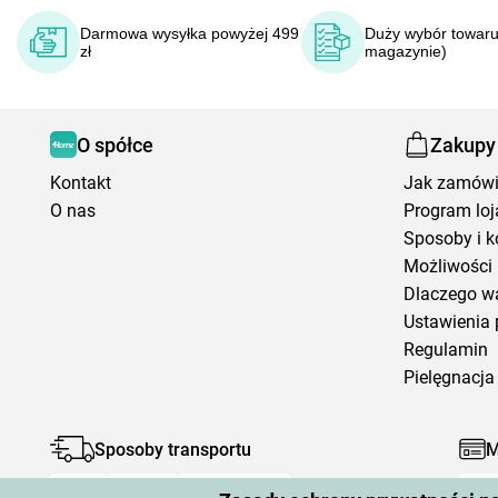
Darmowa wysyłka powyżej 499
Duży wybór towaru
zł
magazynie)
O spółce
Zakupy
Kontakt
Jak zamów
O nas
Program loj
Sposoby i k
Możliwości 
Dlaczego w
Ustawienia 
Regulamin
Pielęgnacja 
Sposoby transportu
M