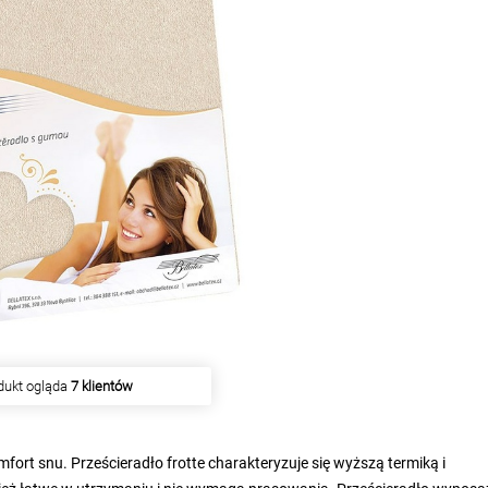
iu produkt kupiło
5 klientów
fort snu. Prześcieradło frotte charakteryzuje się wyższą termiką i