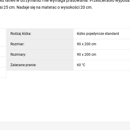
wnież łatwe w utrzymaniu i nie wymaga prasowania. Prześcieradło wypos
i 25 cm. Nadaje się na materac o wysokości 20 cm.
Rodzaj łóżka:
łóżko pojedyncze standard
Rozmiar:
90 x 200 cm
Rozmiary:
90 x 200 cm
Zalecane pranie:
60 °C