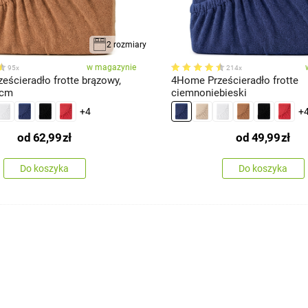
2 rozmiary
w magazynie
95x
214x
eścieradło frotte brązowy,
4Home Prześcieradło frotte
 cm
ciemnoniebieski
+4
+
od
62,99
zł
od
49,99
zł
Do koszyka
Do koszyka