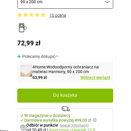
90 x 200 cm
10 ocena
72,99 zł
Polecamy dokupić
4Home Wodoodporny ochraniacz na
materac Harmony, 90 x 200 cm
63,99 zł
Wybierz wariant
Do koszyka
W magazynie u dostawcy
Darmowa wysyłka powyżej 499,00 zł
Odbiór w punkcie
(więcej informacji)
od 20,49 zł
|
doręczymy
czwartek 13.8.