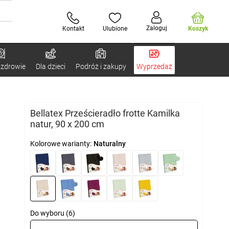
Zaloguj
Kontakt
Ulubione
Koszyk
 zdrowie
Dla dzieci
Podróż i zakupy
Wyprzedaż
Bellatex Prześcieradło frotte Kamilka
natur, 90 x 200 cm
Kolorowe warianty:
Naturalny
Do wyboru (6)