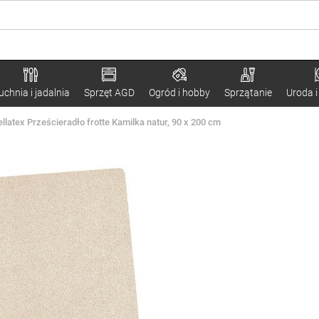
uchnia i jadalnia
Sprzęt AGD
Ogród i hobby
Sprzątanie
Uroda i
ellatex Prześcieradło frotte Kamilka natur, 90 x 200 cm