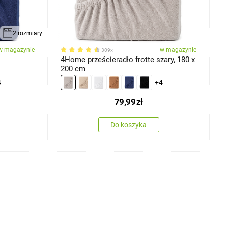
2 rozmiary
w magazynie
w magazynie
309x
4Home prześcieradło frotte szary, 180 x
4
200 cm
4
+4
79,99
zł
Do koszyka