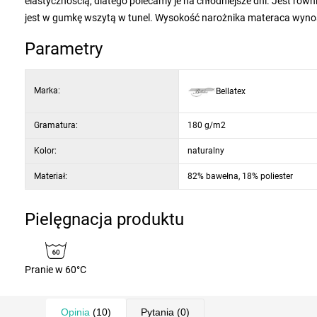
elastycznością, dlatego polecamy je na chłodniejsze dni. Jest ró
jest w gumkę wszytą w tunel. Wysokość narożnika materaca wynos
Parametry
Marka:
Bellatex
Gramatura:
180 g/m2
Kolor:
naturalny
Materiał:
82% bawełna, 18% poliester
Pielęgnacja produktu
Pranie w 60°C
Opinia
(10)
Pytania
(0)