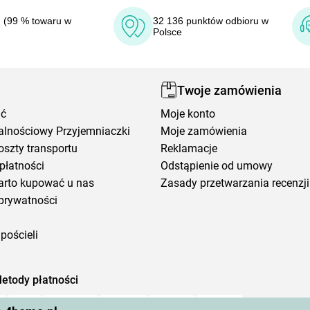
 (99 % towaru w
32 136 punktów odbioru w
Polsce
Twoje zamówienia
ić
Moje konto
alnościowy Przyjemniaczki
Moje zamówienia
oszty transportu
Reklamacje
płatności
Odstąpienie od umowy
arto kupować u nas
Zasady przetwarzania recenzji
prywatności
pościeli
etody płatności