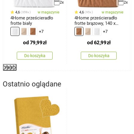
2x
2x
4,6
w magazynie
4,6
w magazynie
359x
95x
4Home prześcieradło
4Home prześcieradło
frotte biały
frotte brązowy, 140 x
200 cm
+7
+7
od
79,99
zł
od
62,99
zł
Do koszyka
Do koszyka
Next
Ostatnio oglądane