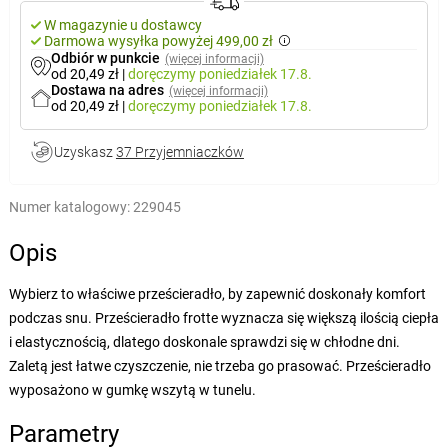
W magazynie u dostawcy
Darmowa wysyłka powyżej 499,00 zł
Odbiór w punkcie
(więcej informacji)
od 20,49 zł
|
doręczymy
poniedziałek 17.8.
Dostawa na adres
(więcej informacji)
od 20,49 zł
|
doręczymy
poniedziałek 17.8.
Uzyskasz
37 Przyjemniaczków
Numer katalogowy:
229045
Opis
Wybierz to właściwe prześcieradło, by zapewnić doskonały komfort
podczas snu. Prześcieradło frotte wyznacza się większą ilością ciepła
i elastycznością, dlatego doskonale sprawdzi się w chłodne dni.
Zaletą jest łatwe czyszczenie, nie trzeba go prasować. Prześcieradło
wyposażono w gumkę wszytą w tunelu.
Parametry