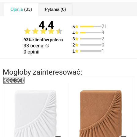
Opinia
(33)
Pytania
(0)
4,4
21
5
9
4
2
3
93% klientów poleca
0
2
33 ocena
1
1
0 opinii
Mogłoby zainteresować:
Previous
%