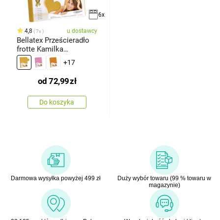
6x
4,8
u dostawcy
7x
Bellatex Prześcieradło
frotte Kamilka
musztardowy
+17
od
72,99
zł
Do koszyka
Darmowa wysyłka powyżej 499 zł
Duży wybór towaru (99 % towaru w
magazynie)