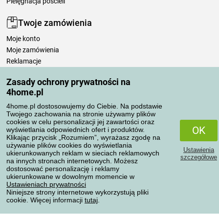
Pielęgnacja pościeli
Twoje zamówienia
Moje konto
Moje zamówienia
Reklamacje
Odstąpienie od umowy
Zasady ochrony prywatności na
Zasady przetwarzania recenzji
4home.pl
4home.pl dostosowujemy do Ciebie. Na podstawie
Sposoby transportu
Twojego zachowania na stronie używamy plików
cookies w celu personalizacji jej zawartości oraz
OK
wyświetlania odpowiednich ofert i produktów.
Klikając przycisk „Rozumiem”, wyrażasz zgodę na
Metody płatności
używanie plików cookies do wyświetlania
Ustawienia
ukierunkowanych reklam w sieciach reklamowych
szczegółowe
na innych stronach internetowych. Możesz
dostosować personalizację i reklamy
ukierunkowane w dowolnym momencie w
Niezawodny sklep
Ustawieniach prywatności
Niniejsze strony internetowe wykorzystują pliki
cookie. Więcej informacji
tutaj
.