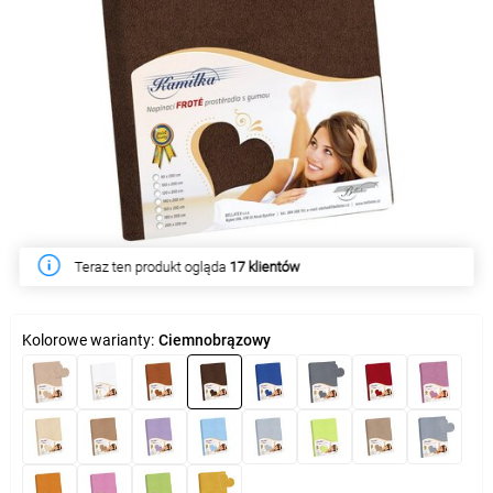
Teraz ten produkt ogląda
W tym tygodniu produkt kupiło
17 klientów
17 klientów
Kolorowe warianty:
Ciemnobrązowy