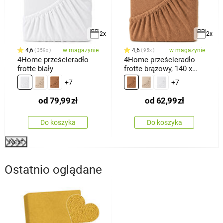
2x
2x
4,6
w magazynie
4,6
w magazynie
359x
95x
4Home prześcieradło
4Home prześcieradło
frotte biały
frotte brązowy, 140 x
200 cm
+7
+7
od
79,99
zł
od
62,99
zł
Do koszyka
Do koszyka
Next
Ostatnio oglądane