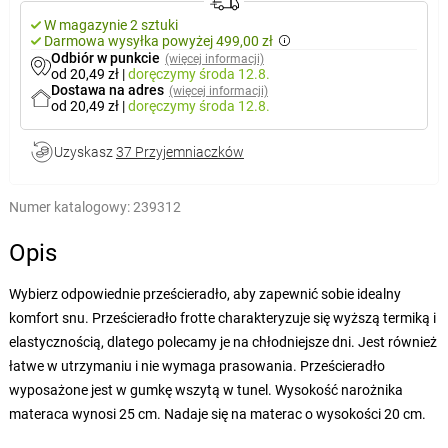
W magazynie 2 sztuki
Darmowa wysyłka powyżej 499,00 zł
Odbiór w punkcie
(więcej informacji)
od 20,49 zł
|
doręczymy
środa 12.8.
Dostawa na adres
(więcej informacji)
od 20,49 zł
|
doręczymy
środa 12.8.
Uzyskasz
37 Przyjemniaczków
Numer katalogowy:
239312
Opis
Wybierz odpowiednie prześcieradło, aby zapewnić sobie idealny
komfort snu. Prześcieradło frotte charakteryzuje się wyższą termiką i
elastycznością, dlatego polecamy je na chłodniejsze dni. Jest również
łatwe w utrzymaniu i nie wymaga prasowania. Prześcieradło
wyposażone jest w gumkę wszytą w tunel. Wysokość narożnika
materaca wynosi 25 cm. Nadaje się na materac o wysokości 20 cm.