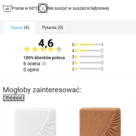
Pranie w 60°C
Nie suszyć w suszarce bębnowej
Opinia
(6)
Pytania
(0)
4,6
4
5
2
4
0
3
100% klientów poleca
0
2
6 ocena
0
1
0 opinii
Mogłoby zainteresować:
Previous