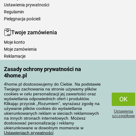
Ustawienia prywatności
Regulamin
Pielęgnacja pościeli
Twoje zamówienia
Moje konto
Moje zamówienia
Reklamacje
Odstąpienie od umowy
Zasady ochrony prywatności na
Zasady przetwarzania recenzji
4home.pl
4home.pl dostosowujemy do Ciebie. Na podstawie
Sposoby transportu
Twojego zachowania na stronie używamy plików
cookies w celu personalizacji jej zawartości oraz
OK
wyświetlania odpowiednich ofert i produktów.
Klikając przycisk „Rozumiem”, wyrażasz zgodę na
Metody płatności
używanie plików cookies do wyświetlania
Ustawienia
ukierunkowanych reklam w sieciach reklamowych
szczegółowe
na innych stronach internetowych. Możesz
dostosować personalizację i reklamy
ukierunkowane w dowolnym momencie w
Niezawodny sklep
Ustawieniach prywatności