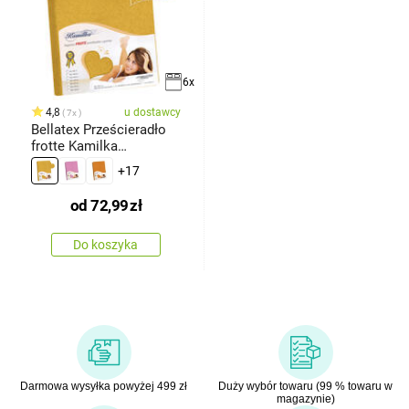
6x
4,8
u dostawcy
7x
Bellatex Prześcieradło
frotte Kamilka
musztardowy
+17
od
72,99
zł
Do koszyka
Darmowa wysyłka powyżej 499 zł
Duży wybór towaru (99 % towaru w
magazynie)